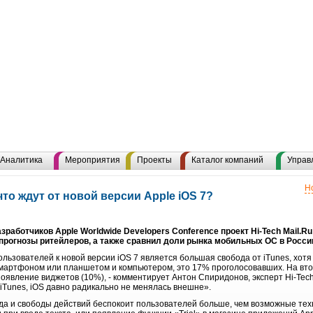
Аналитика
Мероприятия
Проекты
Каталог компаний
Управ
Н
 что ждут от новой версии Apple iOS 7?
работчиков Apple Worldwide Developers Conference проект Hi-Tech Mail.
 прогнозы ритейлеров, а также сравнил доли рынка мобильных ОС в Росси
ьзователей к новой версии iOS 7 является большая свобода от iTunes, хотя
артфоном или планшетом и компьютером, это 17% проголосовавших. На вто
оявление виджетов (10%), - комментирует Антон Спиридонов, эксперт Hi-Tech 
 iTunes, iOS давно радикально не менялась внешне».
ида и свободы действий беспокоит пользователей больше, чем возможные тех