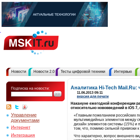
Новости
Новости 2.0
Тесты цифровой техники
Интервью
Аналитика Hi-Tech Mail.Ru:
Подписка на новости:
11.06.2013 09:11
версия для печати
Накануне ежегодной конференции раз
относительно нововведений в iOS 7,
Управление
«Главным пожеланием российских пол
документами
мультимедийных элементов между см
дизайн элементов системы (15%) и п
Интернет
том, что, помимо сильной привязки к
Интеграция
Что характерно, вопрос внешнего в