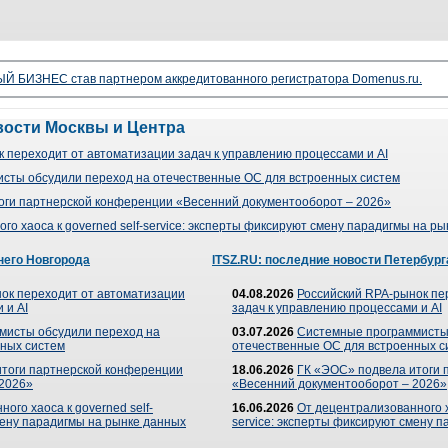
 БИЗНЕС став партнером аккредитованного регистратора Domenus.ru.
вости Москвы и Центра
 переходит от автоматизации задач к управлению процессами и AI
сты обсудили переход на отечественные ОС для встроенных систем
оги партнерской конференции «Весенний документооборот – 2026»
го хаоса к governed self-service: эксперты фиксируют смену парадигмы на р
него Новгорода
ITSZ.RU: последние новости Петербург
ок переходит от автоматизации
04.08.2026
Российский RPA-рынок пе
 и AI
задач к управлению процессами и AI
мисты обсудили переход на
03.07.2026
Системные программисты
ных систем
отечественные ОС для встроенных с
итоги партнерской конференции
18.06.2026
ГК «ЭОС» подвела итоги 
 2026»
«Весенний документооборот – 2026»
ого хаоса к governed self-
16.06.2026
От децентрализованного ха
мену парадигмы на рынке данных
service: эксперты фиксируют смену 