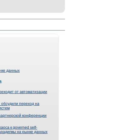
ынке данных
а
реходит от автоматизации
 обсудили переход на
истем
партнерской конференции
оса к governed self-
парадигмы на рынке данных