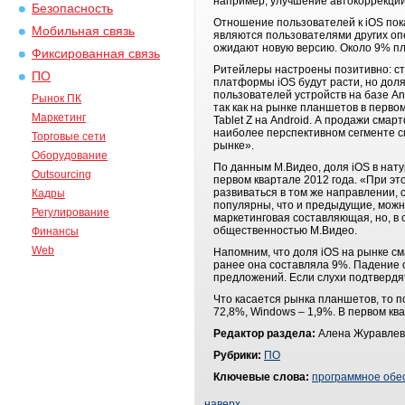
например, улучшение автокоррекции 
Безопасность
Отношение пользователей к iOS пока
Мобильная связь
являются пользователями других оп
ожидают новую версию. Около 9% пла
Фиксированная связь
Ритейлеры настроены позитивно: ст
ПО
платформы iOS будут расти, но доля
пользователей устройств на базе A
Рынок ПК
так как на рынке планшетов в перво
Маркетинг
Tablet Z на Android. А продажи сма
наиболее перспективном сегменте с
Торговые сети
рынке».
Оборудование
По данным М.Видео, доля iOS в нату
Outsourcing
первом квартале 2012 года. «При эт
развиваться в том же направлении, 
Кадры
популярны, что и предыдущие, можн
Регулирование
маркетинговая составляющая, но, в 
общественностью М.Видео.
Финансы
Web
Напомним, что доля iOS на рынке см
ранее она составляла 9%. Падение с
предложений. Если слухи подтвердят
Что касается рынка планшетов, то п
72,8%, Windows – 1,9%. В первом ква
Редактор раздела:
Алена Журавлев
Рубрики:
ПО
Ключевые слова:
программное обе
наверх