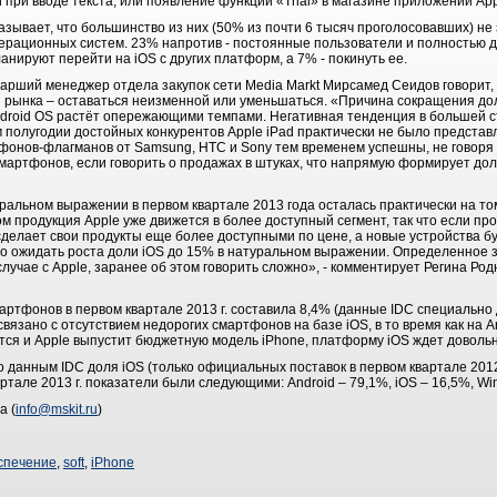
при вводе текста, или появление функции «Trial» в магазине приложений App
зывает, что большинство из них (50% из почти 6 тысяч проголосовавших) не
ерационных систем. 23% напротив - постоянные пользователи и полностью 
нируют перейти на iOS с других платформ, а 7% - покинуть ее.
арший менеджер отдела закупок сети Media Markt Мирсамед Сеидов говорит, 
 рынка – оставаться неизменной или уменьшаться. «Причина сокращения доли
ndroid OS растёт опережающими темпами. Негативная тенденция в большей с
м полугодии достойных конкурентов Apple iPad практически не было представл
ртфонов-флагманов от Samsung, HTC и Sony тем временем успешны, не говор
мартфонов, если говорить о продажах в штуках, что напрямую формирует до
ральном выражении в первом квартале 2013 года осталась практически на том 
ом продукция Apple уже движется в более доступный сегмент, так что если п
сделает свои продукты еще более доступными по цене, а новые устройства бу
о ожидать роста доли iOS до 15% в натуральном выражении. Определенное з
случае с Apple, заранее об этом говорить сложно», - комментирует Регина Ро
артфонов в первом квартале 2013 г. составила 8,4% (данные IDC специально д
вязано с отсутствием недорогих смартфонов на базе iOS, в то время как на A
ся и Apple выпустит бюджетную модель iPhone, платформу iOS ждет довольн
о данным IDC доля iOS (только официальных поставок в первом квартале 2012 
ртале 2013 г. показатели были следующими: Android – 79,1%, iOS – 16,5%, Wi
а (
info@mskit.ru
)
спечение
,
soft
,
iPhone