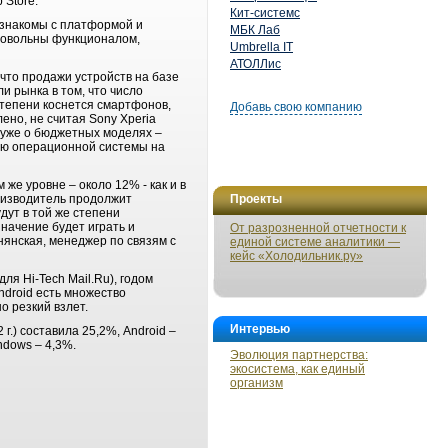
 Store.
Кит-системс
 знакомы с платформой и
МБК Лаб
довольны функционалом,
Umbrella IT
АТОЛЛис
что продажи устройств на базе
 рынка в том, что число
тепени коснется смартфонов,
Добавь свою компанию
ено, не считая Sony Xperia
я уже о бюджетных моделях –
лю операционной системы на
же уровне – около 12% - как и в
роизводитель продолжит
Проекты
дут в той же степени
начение будет играть и
От разрозненной отчетности к
днянская, менеджер по связям с
единой системе аналитики —
кейс «Холодильник.ру»
ля Hi-Tech Mail.Ru), годом
ndroid есть множество
о резкий взлет.
Интервью
г.) составила 25,2%, Android –
ndows – 4,3%.
Эволюция партнерства:
экосистема, как единый
организм