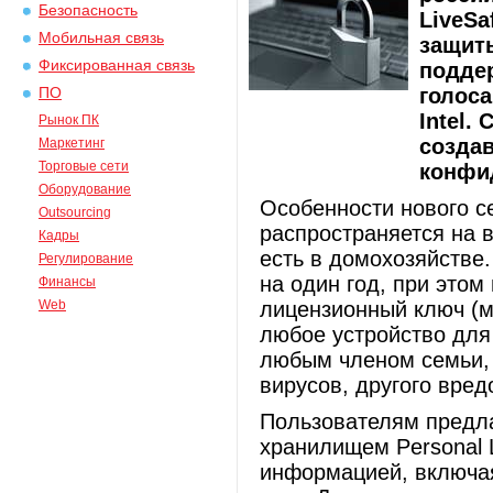
Безопасность
LiveSa
Мобильная связь
защиты
Фиксированная связь
подде
голоса
ПО
Intel.
Рынок ПК
созда
Маркетинг
Торговые сети
конфи
Оборудование
Особенности нового с
Outsourcing
распространяется на 
Кадры
есть в домохозяйстве
Регулирование
на один год, при этом
Финансы
Web
лицензионный ключ (м
любое устройство для 
любым членом семьи, 
вирусов, другого вред
Пользователям предла
хранилищем Personal 
информацией, включа