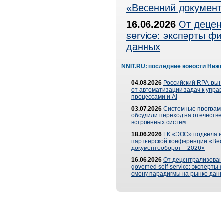
«Весенний документ
16.06.2026
От децен
service: эксперты 
данных
NNIT.RU: последние новости Ниж
04.08.2026
Российский RPA-рын
от автоматизации задач к упр
процессами и AI
03.07.2026
Системные програ
обсудили переход на отечеств
встроенных систем
18.06.2026
ГК «ЭОС» подвела и
партнерской конференции «Ве
документооборот – 2026»
16.06.2026
От децентрализован
governed self-service: эксперт
смену парадигмы на рынке дан