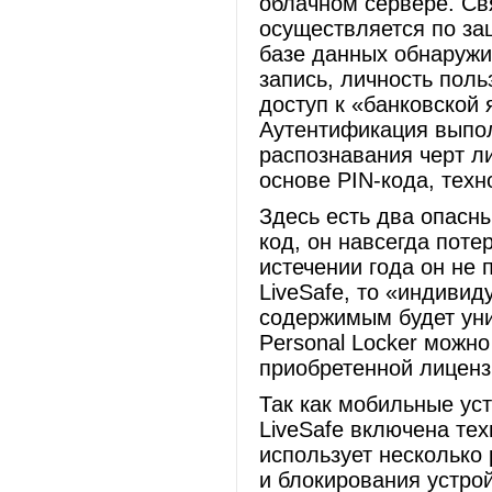
облачном сервере. Св
осуществляется по за
базе данных обнаружи
запись, личность поль
доступ к «банковской
Аутентификация выпол
распознавания черт ли
основе PIN-кода, техн
Здесь есть два опасн
код, он навсегда поте
истечении года он не
LiveSafe, то «индивид
содержимым будет уни
Personal Locker можн
приобретенной лиценз
Так как мобильные уст
LiveSafe включена техн
использует несколько
и блокирования устрой