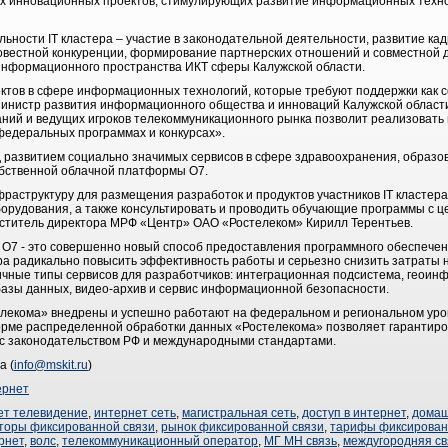
х инновационных проектов, стимулирующих развитие информационных технол
ьности IT кластера – участие в законодательной деятельности, развитие ка
овестной конкуренции, формирование партнерских отношений и совместной 
 информационного пространства ИКТ сферы Калужской области.
ктов в сфере информационных технологий, которые требуют поддержки как со
Министр развития информационного общества и инноваций Калужской област
аний и ведущих игроков телекоммуникационного рынка позволит реализоват
 федеральных программах и конкурсах».
 развитием социально значимых сервисов в сфере здравоохранения, образо
обственной облачной платформы О7.
аструктуру для размещения разработок и продуктов участников IT кластера,
борудования, а также консультировать и проводить обучающие программы с ц
еститель директора МРФ «Центр» ОАО «Ростелеком» Кирилл Терентьев.
О7 - это совершенно новый способ предоставления программного обеспече
ра радикально повысить эффективность работы и серьезно снизить затраты
чные типы сервисов для разработчиков: интеграционная подсистема, геоин
азы данных, видео-архив и сервис информационной безопасности.
лекома» внедрены и успешно работают на федеральном и региональном уро
рме распределенной обработки данных «Ростелекома» позволяет гарантиров
 с законодательством РФ и международными стандартами.
а (
info@mskit.ru
)
ернет
ет телевидение
,
интернет сеть
,
магистральная сеть
,
доступ в интернет
,
домаш
торы фиксированной связи
,
рынок фиксированной связи
,
тарифы фиксирован
рнет
,
волс
,
телекоммуникационный оператор
,
МГ МН связь
,
междугородняя св