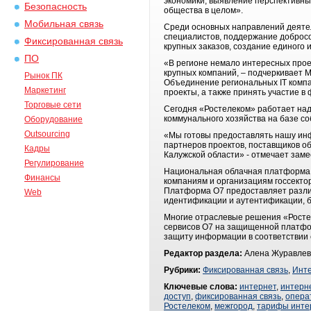
экономики, выявление перспективны
Безопасность
общества в целом».
Мобильная связь
Среди основных направлений деятел
специалистов, поддержание доброс
Фиксированная связь
крупных заказов, создание единого
ПО
«В регионе немало интересных прое
крупных компаний, – подчеркивает 
Рынок ПК
Объединение региональных IT комп
Маркетинг
проекты, а также принять участие в
Торговые сети
Сегодня «Ростелеком» работает над
коммунального хозяйства на базе с
Оборудование
Outsourcing
«Мы готовы предоставлять нашу инфр
партнеров проектов, поставщиков о
Кадры
Калужской области» - отмечает зам
Регулирование
Национальная облачная платформа 
Финансы
компаниям и организациям госсекто
Платформа О7 предоставляет разли
Web
идентификации и аутентификации, б
Многие отраслевые решения «Росте
сервисов О7 на защищенной платфо
защиту информации в соответствии
Редактор раздела:
Алена Журавлев
Рубрики:
Фиксированная связь
,
Инт
Ключевые слова:
интернет
,
интерн
доступ
,
фиксированная связь
,
опера
Ростелеком
,
межгород
,
тарифы инте