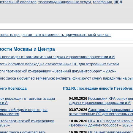
истральный оператор
,
телекоммуникационные услуги
,
телефония
,
ШПД
enus.ru предлагает вам возможность приумножить свой капитал.
вости Москвы и Центра
 переходит от автоматизации задач к управлению процессами и AI
сты обсудили переход на отечественные ОС для встроенных систем
оги партнерской конференции «Весенний документооборот – 2026»
го хаоса к governed self-service: эксперты фиксируют смену парадигмы на р
него Новгорода
ITSZ.RU: последние новости Петербург
ок переходит от автоматизации
04.08.2026
Российский RPA-рынок пе
 и AI
задач к управлению процессами и AI
мисты обсудили переход на
03.07.2026
Системные программисты
ных систем
отечественные ОС для встроенных с
итоги партнерской конференции
18.06.2026
ГК «ЭОС» подвела итоги 
 2026»
«Весенний документооборот – 2026»
ого хаоса к governed self-
16.06.2026
От децентрализованного ха