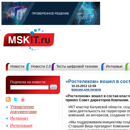
Новости
Новости 2.0
Тесты цифровой техники
Интервью
«Ростелеком» вошел в сос
Подписка на новости:
10.10.2013 12:59
версия для печати
«Ростелеком» вошел в состав класт
принял Совет директоров Компании.
Управление
ИКТ кластер Калужской области, соз
документами
свою деятельность на территории о
компаний, их интересов, создание 
Интернет
«Мы поддерживаем инициативу созда
Интеграция
Старший Вице-президент Компании 