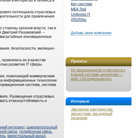
огий в интересах и бизнеса и
Кит-системс
МБК Лаб
дрового потенциала отраслевых
Umbrella IT
деятельности для привлечения
АТОЛЛис
 стороны органов власти, так и
и Дмитрий Разумовский. –
Добавь свою компанию
ь масштабные инновационные
вания, безопасности, жилищно-
 привлекать их в качестве
Проекты
елью развития IT сферы
От разрозненной отчетности к
единой системе аналитики —
ния, помогающий коммерческим
кейс «Холодильник.ру»
 на информационные технологии.
формационная система, система
внях. Размещение отраслевых
ать отказоустойчивость и
Интервью
Эволюция партнерства:
экосистема, как единый
организм
ний интернет
,
широкополосный
ной связи
,
телефонная связь
,
язь
,
магистральный канал
,