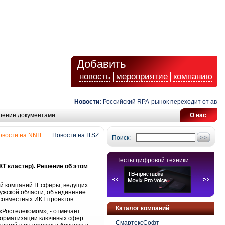
Добавить
новость
мероприятие
компанию
Новости:
Российский RPA-рынок переходит от автомат
ление документами
О нас
овости на NNIT
Новости на ITSZ
Поиск:
Тесты цифровой техники
Т кластер). Решение об этом
ей компаний IT сферы, ведущих
ужской области, объединение
совместных ИКТ проектов.
Каталог компаний
«Ростелекомом», - отмечает
форматизации ключевых сфер
СмартексСофт