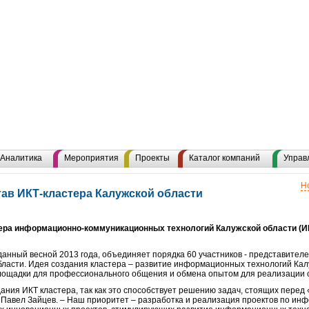
Аналитика
Мероприятия
Проекты
Каталог компаний
Управ
Н
тав ИКТ-кластера Калужской области
ера информационно-коммуникационных технологий Калужской области (ИК
данный весной 2013 года, объединяет порядка 60 участников - представител
бласти. Идея создания кластера – развитие информационных технологий Кал
площадки для профессионального общения и обмена опытом для реализации 
ния ИКТ кластера, так как это способствует решению задач, стоящих перед 
Павел Зайцев. – Наш приоритет – разработка и реализация проектов по ин