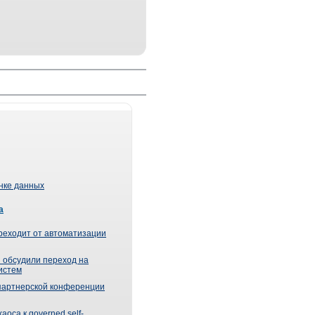
ынке данных
а
реходит от автоматизации
 обсудили переход на
истем
партнерской конференции
оса к governed self-