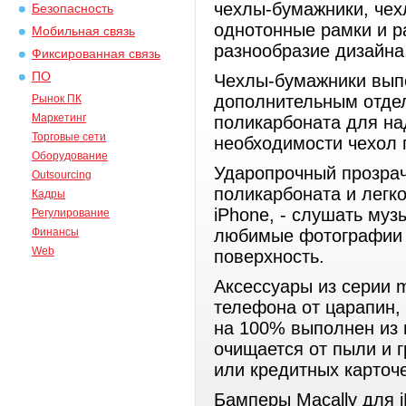
чехлы-бумажники, чех
Безопасность
однотонные рамки и р
Мобильная связь
разнообразие дизайна
Фиксированная связь
ПО
Чехлы-бумажники выпо
дополнительным отдел
Рынок ПК
Маркетинг
поликарбоната для н
Торговые сети
необходимости чехол 
Оборудование
Ударопрочный прозра
Outsourcing
поликарбоната и легк
Кадры
iPhone, - слушать му
Регулирование
Финансы
любимые фотографии о
Web
поверхность.
Аксессуары из серии 
телефона от царапин,
на 100% выполнен из 
очищается от пыли и 
или кредитных карточ
Бамперы Macally для 