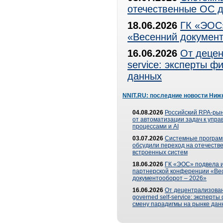
отечественные ОС д
18.06.2026
ГК «ЭОС»
«Весенний документ
16.06.2026
От децен
service: эксперты 
данных
NNIT.RU: последние новости Ниж
04.08.2026
Российский RPA-рын
от автоматизации задач к упр
процессами и AI
03.07.2026
Системные програ
обсудили переход на отечеств
встроенных систем
18.06.2026
ГК «ЭОС» подвела и
партнерской конференции «Ве
документооборот – 2026»
16.06.2026
От децентрализован
governed self-service: эксперт
смену парадигмы на рынке дан