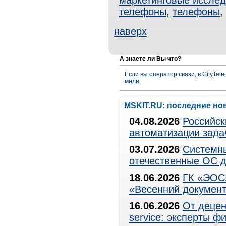
маркетинговые иссле
телефоны
,
телефоны
,
наверх
А знаете ли Вы что?
Если вы оператор связи, в CityTe
мили.
MSKIT.RU: последние но
04.08.2026
Российск
автоматизации зада
03.07.2026
Системны
отечественные ОС д
18.06.2026
ГК «ЭОС»
«Весенний документ
16.06.2026
От децен
service: эксперты 