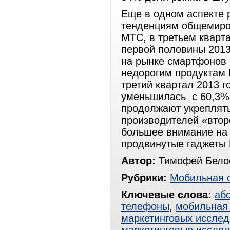
Еще в одном аспекте 
тенденциям общемиров
МТС, в третьем кварт
первой половины 201
на рынке смартфонов 
недорогим продуктам B
третий квартал 2013 г
уменьшилась с 60,3% 
продолжают укреплять
производителей «втор
большее внимание на 
продвинутые гаджеты 
Автор:
Тимофей Белос
Рубрики:
Мобильная 
Ключевые слова:
аб
телефоны
,
мобильная 
маркетинговых иссле