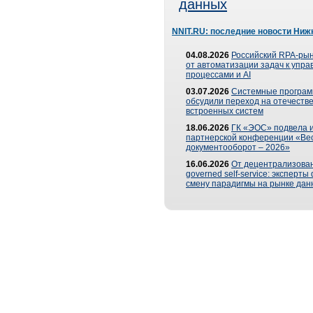
данных
NNIT.RU: последние новости Ниж
04.08.2026
Российский RPA-рын
от автоматизации задач к упр
процессами и AI
03.07.2026
Системные програ
обсудили переход на отечеств
встроенных систем
18.06.2026
ГК «ЭОС» подвела и
партнерской конференции «Ве
документооборот – 2026»
16.06.2026
От децентрализован
governed self-service: эксперт
смену парадигмы на рынке дан