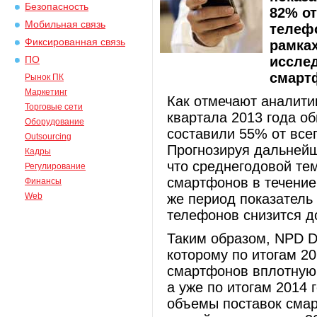
Безопасность
82% о
Мобильная связь
телефо
Фиксированная связь
рамках
иссле
ПО
смартф
Рынок ПК
Маркетинг
Как отмечают аналитик
Торговые сети
квартала 2013 года 
Оборудование
составили 55% от все
Outsourcing
Прогнозируя дальнейш
Кадры
что среднегодовой те
Регулирование
смартфонов в течение
Финансы
Web
же период показател
телефонов снизится д
Таким образом, NPD Di
которому по итогам 2
смартфонов вплотную 
а уже по итогам 2014 
объемы поставок смар