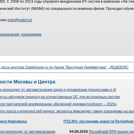
S. С 2008 по 2013 годы управлял внедрением ИТ-систем в компании «Ай-тек
ческий Институт (МИФИ) по специальности инженер-физик. Проходил обуче
.
нко (
info@mskit.ru
)
назначения
,
назначение
 дата-центрах DataHouse.ru по Акции "Выгодная Арифметика" - ДЕШЕВЛЕ!
вости Москвы и Центра
 переходит от автоматизации задач к управлению процессами и AI
сты обсудили переход на отечественные ОС для встроенных систем
оги партнерской конференции «Весенний документооборот – 2026»
го хаоса к governed self-service: эксперты фиксируют смену парадигмы на р
него Новгорода
ITSZ.RU: последние новости Петербург
ок переходит от автоматизации
04.08.2026
Российский RPA-рынок пе