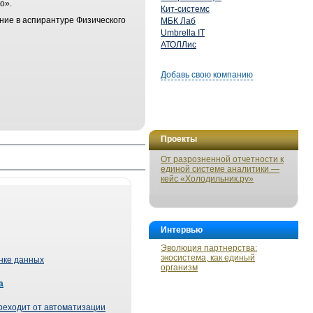
о».
Кит-системс
ние в аспирантуре Физического
МБК Лаб
Umbrella IT
АТОЛЛис
Добавь свою компанию
Проекты
От разрозненной отчетности к
единой системе аналитики —
кейс «Холодильник.ру»
Интервью
Эволюция партнерства:
экосистема, как единый
ынке данных
организм
а
реходит от автоматизации