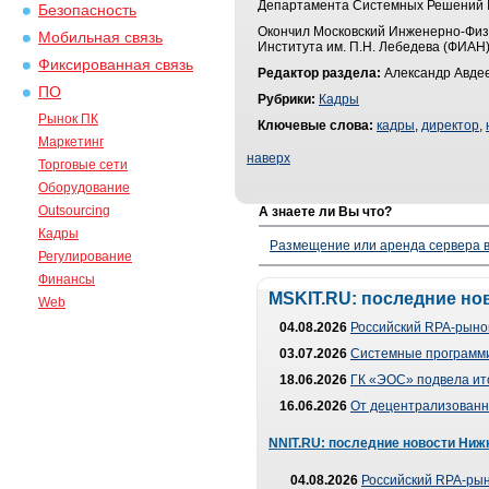
Департамента Системных Решений IB
Безопасность
Окончил Московский Инженерно-Физи
Мобильная связь
Института им. П.Н. Лебедева (ФИАН)
Фиксированная связь
Редактор раздела:
Александр Авдее
ПО
Рубрики:
Кадры
Рынок ПК
Ключевые слова:
кадры
,
директор
,
Маркетинг
наверх
Торговые сети
Оборудование
Outsourcing
А знаете ли Вы что?
Кадры
Размещение или аренда сервера в
Регулирование
Финансы
MSKIT.RU: последние но
Web
04.08.2026
Российский RPA-рынок
03.07.2026
Системные программи
18.06.2026
ГК «ЭОС» подвела ит
16.06.2026
От децентрализованно
NNIT.RU: последние новости Ниж
04.08.2026
Российский RPA-рын