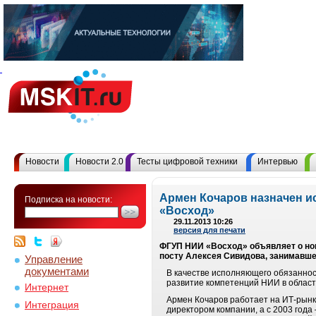
Новости
Новости 2.0
Тесты цифровой техники
Интервью
Армен Кочаров назначен 
Подписка на новости:
«Восход»
29.11.2013 10:26
версия для печати
ФГУП НИИ «Восход» объявляет о нов
посту Алексея Сивидова, занимавше
Управление
документами
В качестве исполняющего обязанно
развитие компетенций НИИ в област
Интернет
Армен Кочаров работает на ИТ-рынке 
Интеграция
директором компании, а c 2003 года