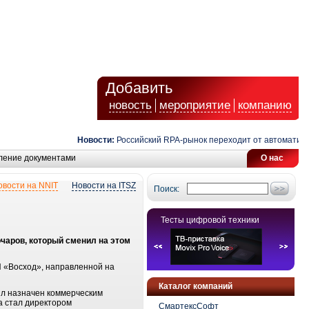
Добавить
новость
мероприятие
компанию
Новости:
Российский RPA-рынок переходит от автоматизаци
ление документами
О нас
овости на NNIT
Новости на ITSZ
Поиск:
Тесты цифровой техники
чаров, который сменил на этом
 «Восход», направленной на
Каталог компаний
был назначен коммерческим
а стал директором
СмартексСофт