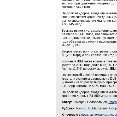
выручки при сравнении «год-на-год» 
составил $477 млн.
На долю вендоров, входящих в кате
внешних систем хранения данных ($1
рынке внешних систем хранения данн
в $5,745 млрд.
Весь же рынок систем хранения данн
размере $7,441 млрд, что означает 
распределились здесь следующим об
года объемы выручки на рассматрива
минус 1,3%).
Второе место по итогам третьего кв
$1,266 млрд, а при сравнении «год-
Компания IBM также вошла в отчетно
квартала 2013 года долю в 12,9%. 
(минус 11,2%) по росту выручки. IB
На четвертой и пятой позициях на 
квартала эксперты оценивают у Dell 
(изменения по росту выручки при сра
и NetApp составили $850 млн и $748
На долю вендоров, входящих в кате
хранения данных ($1,859 млрд по по
Автор:
Тимофей Белосельцев (
info@
Рубрики:
Рынок ПК
,
Маркетинг
,
Обор
Ключевые слова:
автоматизация
,
с