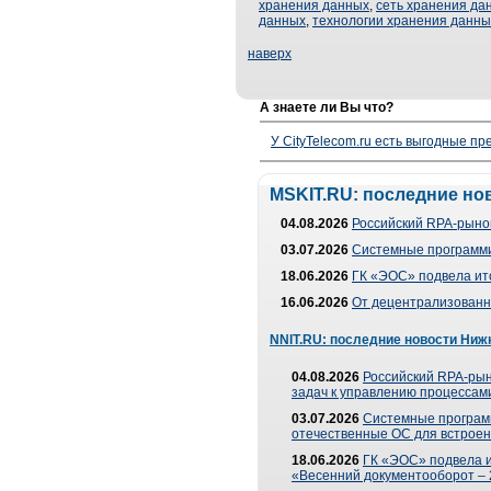
хранения данных
,
сеть хранения да
данных
,
технологии хранения данны
наверх
А знаете ли Вы что?
У CityTelecom.ru есть выгодные п
MSKIT.RU: последние но
04.08.2026
Российский RPA-рынок
03.07.2026
Системные программи
18.06.2026
ГК «ЭОС» подвела ит
16.06.2026
От децентрализованно
NNIT.RU: последние новости Ниж
04.08.2026
Российский RPA-рын
задач к управлению процессами
03.07.2026
Системные програм
отечественные ОС для встроен
18.06.2026
ГК «ЭОС» подвела 
«Весенний документооборот –