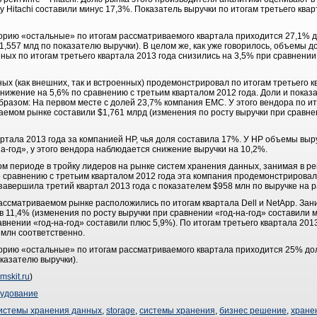
у Hitachi составили минус 17,3%. Показатель выручки по итогам третьего кварт
горию «остальные» по итогам рассматриваемого квартала приходится 27,1%
,557 млд по показателю выручки). В целом же, как уже говорилось, объемы 
ых по итогам третьего квартала 2013 года снизились на 3,5% при сравнении 
ых (как внешних, так и встроенных) продемонстрировал по итогам третьего к
снижение на 5,6% по сравнению с третьим кварталом 2012 года. Доли и показ
разом: На первом месте с долей 23,7% компания EMC. У этого вендора по ит
емом рынке составили $1,761 млрд (изменения по росту выручки при сравне
артала 2013 года за компанией HP, чья доля составила 17%. У HP объемы выр
на-год», у этого вендора наблюдается снижение выручки на 10,2%.
м периоде в тройку лидеров на рынке систем хранения данных, занимая в ре
По сравнению с третьим кварталом 2012 года эта компания продемонстрирова
M завершила третий квартал 2013 года с показателем $958 млн по выручке на
рассматриваемом рынке расположились по итогам квартала Dell и NetApp. За
в 11,4% (изменения по росту выручки при сравнении «год-на-год» составили м
внении «год-на-год» составили плюс 5,9%). По итогам третьего квартала 2013
 млн соответственно.
горию «остальные» по итогам рассматриваемого квартала приходится 25% д
казателю выручки).
mskit.ru
)
удование
истемы хранения данных
,
storage
,
системы хранения
,
бизнес решение
,
хране