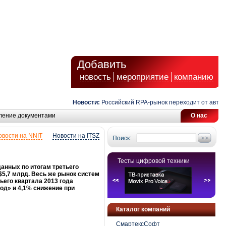
Добавить
новость
мероприятие
компанию
Новости:
Российский RPA-рынок переходит от автомати
ление документами
О нас
овости на NNIT
Новости на ITSZ
Поиск:
Тесты цифровой техники
анных по итогам третьего
$5,7 млрд. Весь же рынок систем
ьего квартала 2013 года
год» и 4,1% снижение при
Каталог компаний
СмартексСофт