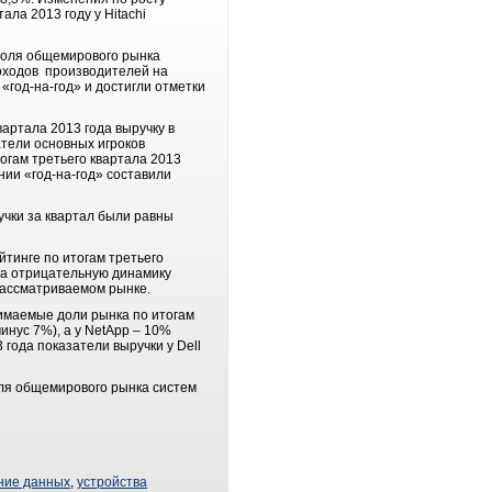
ала 2013 году у Hitachi
 доля общемирового рынка
доходов производителей на
«год-на-год» и достигли отметки
вартала 2013 года выручку в
атели основных игроков
огам третьего квартала 2013
нии «год-на-год» составили
учки за квартал были равны
йтинге по итогам третьего
ла отрицательную динамику
 рассматриваемом рынке.
нимаемые доли рынка по итогам
инус 7%), а у NetApp – 10%
 года показатели выручки у Dell
оля общемирового рынка систем
ние данных
,
устройства