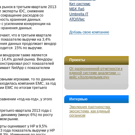
Кит-системс
 рынок в третьем квартале 2013
МБК Лаб
ют эксперты IDC, снижение
Umbrella IT
 сокращение расходов со
АТОЛЛис
ность хранения данных.
е с усилением конкуренции на
 хранения данных.
Добавь свою компанию
чают, что в третьем квартале
 показателю выручки на 3,4%
анения данных продолжает вендор
ходится 15% по выручке.
м вендором также является
 с 14,4% долей рынка. Вендоры
Проекты
монстрировал рост показателей
нимает NetApp с показателем
От разрозненной отчетности к
единой системе аналитики —
кейс «Холодильник.ру»
овными игроками, то по данным
аходилась компания EMC, за год
нии EMC по итогам третьего
авнении «год-на-год», у этого
Интервью
Эволюция партнерства:
ретьего квартала 2013 года с
экосистема, как единый
 динамику (минус 6%) по росту
организм
емом рынке.
рты оценивают у HP в 9,5%
13 года показатель выручки у HP
 8,3%. Изменения по росту