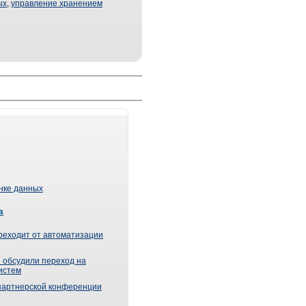
ых
,
управление хранением
ынке данных
а
реходит от автоматизации
 обсудили переход на
истем
партнерской конференции