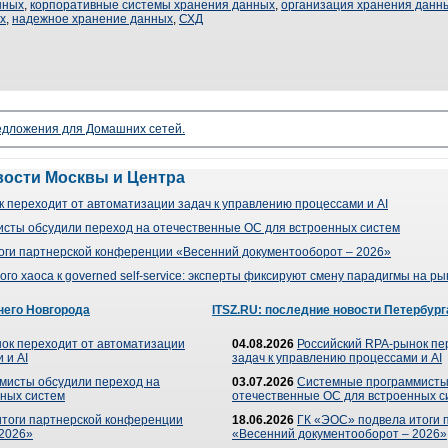
нных
,
корпоративные системы хранения данных
,
организация хранения данн
х
,
надежное хранение данных
,
СХД
редложения для Домашних сетей.
вости Москвы и Центра
 переходит от автоматизации задач к управлению процессами и AI
сты обсудили переход на отечественные ОС для встроенных систем
оги партнерской конференции «Весенний документооборот – 2026»
го хаоса к governed self-service: эксперты фиксируют смену парадигмы на р
него Новгорода
ITSZ.RU: последние новости Петербург
ок переходит от автоматизации
04.08.2026
Российский RPA-рынок пе
 и AI
задач к управлению процессами и AI
мисты обсудили переход на
03.07.2026
Системные программисты
ных систем
отечественные ОС для встроенных с
итоги партнерской конференции
18.06.2026
ГК «ЭОС» подвела итоги 
 2026»
«Весенний документооборот – 2026»