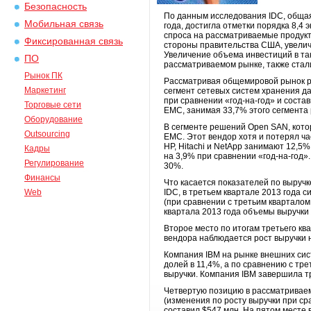
Безопасность
По данным исследования IDC, общая
Мобильная связь
года, достигла отметки порядка 8,4
спроса на рассматриваемые продукт
Фиксированная связь
стороны правительства США, увели
Увеличение объема инвестиций в так
ПО
рассматриваемом рынке, также стал
Рынок ПК
Рассматривая общемировой рынок ре
Маркетинг
сегмент сетевых систем хранения д
при сравнении «год-на-год» и соста
Торговые сети
EMC, занимая 33,7% этого сегмента 
Оборудование
В сегменте решений Open SAN, кото
Outsourcing
EMC. Этот вендор хотя и потерял ча
HP, Hitachi и NetApp занимают 12,
Кадры
на 3,9% при сравнении «год-на-год»
Регулирование
30%.
Финансы
Что касается показателей по выруч
Web
IDC, в третьем квартале 2013 года 
(при сравнении с третьим кварталом
квартала 2013 года объемы выручки
Второе место по итогам третьего ква
вендора наблюдается рост выручки 
Компания IBM на рынке внешних сист
долей в 11,4%, а по сравнению с тр
выручки. Компания IBM завершила тр
Четвертую позицию в рассматриваем
(изменения по росту выручки при ср
составил $547 млн. На пятом месте 