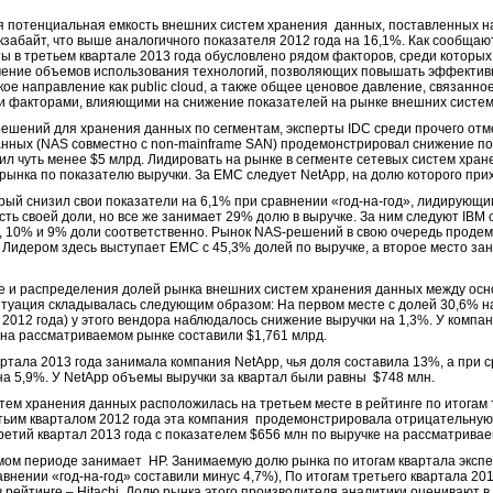
 потенциальная емкость внешних систем хранения данных, поставленных на
 экзабайт, что выше аналогичного показателя 2012 года на 16,1%. Как сообща
ы в третьем квартале 2013 года обусловлено рядом факторов, среди которых
чение объемов использования технологий, позволяющих повышать эффектив
ое направление как public cloud, а также общее ценовое давление, связанно
и факторами, влияющими на снижение показателей на рынке внешних систем
шений для хранения данных по сегментам, эксперты IDC среди прочего отме
анных (NAS совместно с non-mainframe SAN) продемонстрировал снижение по
вил чуть менее $5 млрд. Лидировать на рынке в сегменте сетевых систем хр
рынка по показателю выручки. За EMC следует NetApp, на долю которого при
рый снизил свои показатели на 6,1% при сравнении «год-на-год», лидирующи
сть своей доли, но все же занимает 29% долю в выручке. За ним следуют IBM
5%, 10% и 9% доли соответственно. Рынок NAS-решений в свою очередь проде
. Лидером здесь выступает EMC с 45,3% долей по выручке, а второе место за
ке и распределения долей рынка внешних систем хранения данных между осн
ситуация складывалась следующим образом: На первом месте с долей 30,6% н
 2012 года) у этого вендора наблюдалось снижение выручки на 1,3%. У компа
 на рассматриваемом рынке составили $1,761 млрд.
ртала 2013 года занимала компания NetApp, чья доля составила 13%, а при ср
на 5,9%. У NetApp объемы выручки за квартал были равны $748 млн.
ем хранения данных расположилась на третьем месте в рейтинге по итогам т
етьим кварталом 2012 года эта компания продемонстрировала отрицательную
етий квартал 2013 года с показателем $656 млн по выручке на рассматрива
ом периоде занимает HP. Занимаемую долю рынка по итогам квартала экспе
авнении «год-на-год» составили минус 4,7%), По итогам третьего квартала 20
в рейтинге – Hitachi. Долю рынка этого производителя аналитики оценивают в