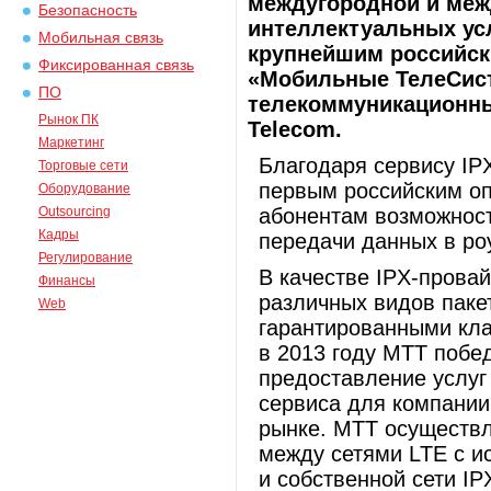
междугородной и меж
Безопасность
интеллектуальных усл
Мобильная связь
крупнейшим российск
Фиксированная связь
«Мобильные ТелеСис
ПО
телекоммуникационны
Рынок ПК
Telecom.
Маркетинг
Благодаря сервису I
Торговые сети
первым российским о
Оборудование
Outsourcing
абонентам возможност
Кадры
передачи данных в роу
Регулирование
В качестве IPХ-прова
Финансы
различных видов паке
Web
гарантированными кла
в 2013 году МТТ побе
предоставление услуг 
сервиса для компани
рынке. МТТ осуществл
между сетями LTE с 
и собственной сети I