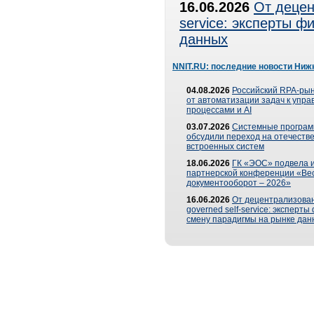
16.06.2026
От децен
service: эксперты 
данных
NNIT.RU: последние новости Ниж
04.08.2026
Российский RPA-рын
от автоматизации задач к упр
процессами и AI
03.07.2026
Системные програ
обсудили переход на отечеств
встроенных систем
18.06.2026
ГК «ЭОС» подвела и
партнерской конференции «Ве
документооборот – 2026»
16.06.2026
От децентрализован
governed self-service: эксперт
смену парадигмы на рынке дан