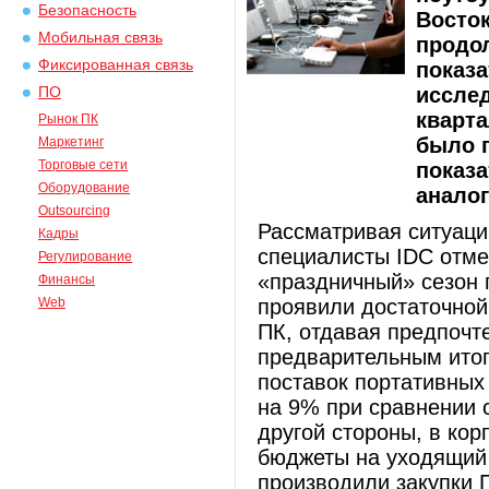
Безопасность
Восток
Мобильная связь
продо
Фиксированная связь
показа
исслед
ПО
кварта
Рынок ПК
было п
Маркетинг
Торговые сети
показа
Оборудование
аналог
Outsourcing
Рассматривая ситуаци
Кадры
специалисты IDC отмеч
Регулирование
«праздничный» сезон 
Финансы
Web
проявили достаточной
ПК, отдавая предпочт
предварительным итог
поставок портативных
на 9% при сравнении 
другой стороны, в кор
бюджеты на уходящий 
производили закупки 