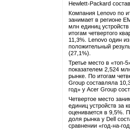
Hewlett-Packard соста
Компания Lenovo по ит
занимает в регионе E
млн единиц устройств 
итогам четвертого ква
11,3%. Lenovo один из
положительный резуль
(27,1%).
Третье место в «топ-5
показателем 2,524 мл
рынке. По итогам четв
Group составляла 10,
год» у Acer Group сос
Четвертое место заним
единиц устройств за к
оценивается в 9,5%. П
доля рынка у Dell сос
сравнении «год-на-год