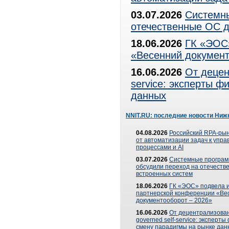
03.07.2026
Системны
отечественные ОС д
18.06.2026
ГК «ЭОС»
«Весенний документ
16.06.2026
От децен
service: эксперты 
данных
NNIT.RU: последние новости Ниж
04.08.2026
Российский RPA-рын
от автоматизации задач к упр
процессами и AI
03.07.2026
Системные програ
обсудили переход на отечеств
встроенных систем
18.06.2026
ГК «ЭОС» подвела и
партнерской конференции «Ве
документооборот – 2026»
16.06.2026
От децентрализован
governed self-service: эксперт
смену парадигмы на рынке дан