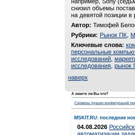
например, Sony (седь
снизил объемы постав
на девятой позиции в 
Автор:
Тимофей Белос
Рубрики:
Рынок ПК
,
М
Ключевые слова:
ко
персональные компью
исследований
,
маркет
исследования
,
рынок 
наверх
А знаете ли Вы что?
Серверы лучших конфигураций пре
MSKIT.RU: последние но
04.08.2026
Российск
автоматизации зада