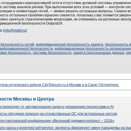
 сотрудников к корпоративной сети в отсутствие должной системы управлени
е систему анализа рисков. При выполнении всех этих условий — контроля си
оляции и сегментации сетей, — можно решать остальные вопросы. Скорее все
ость остальных проблем серьезно снизится, поскольку у вас появится увере
жно заняться стратегическими вопросами, не отвлекаясь на рутинные эксплу
рмационной безопасности Outpost24.
а (
info@mskit.ru
)
безопасность сетей
,
информационная безопасность защита
,
безопасность 
информационной безопасности
,
информационная безопасность организации
евая безопасность
,
системы безопасности
,
защита персональных данных
,
пе
ров оптического кабеля CityTelecom.ru в Москве и в Санкт-Петербурге.
вости Москвы и Центра
 переходит от автоматизации задач к управлению процессами и AI
сты обсудили переход на отечественные ОС для встроенных систем
оги партнерской конференции «Весенний документооборот – 2026»
го хаоса к governed self-service: эксперты фиксируют смену парадигмы на р