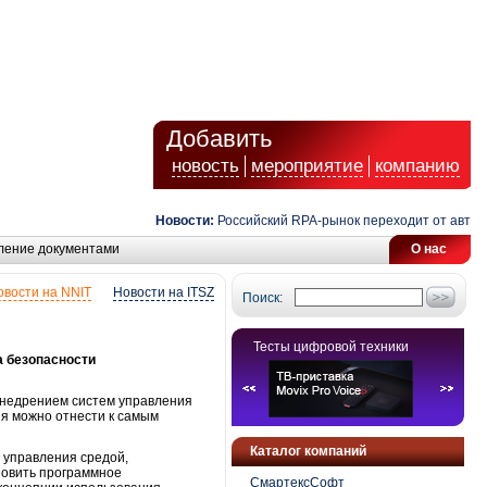
Добавить
новость
мероприятие
компанию
Новости:
Российский RPA-рынок переходит от автомат
ление документами
О нас
овости на NNIT
Новости на ITSZ
Поиск:
Тесты цифровой техники
а безопасности
внедрением систем управления
ия можно отнести к самым
Каталог компаний
 управления средой,
новить программное
СмартексСофт