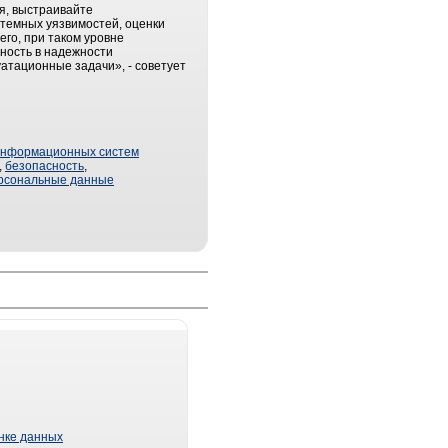
я, выстраивайте
стемных уязвимостей, оценки
го, при таком уровне
нность в надежности
атационные задачи», - советует
информационных систем
,
безопасность
,
рсональные данные
ынке данных