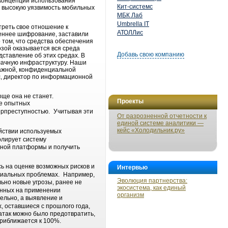
 концепции использования
Кит-системс
я высокую уязвимость мобильных
МБК Лаб
Umbrella IT
треть свое отношение к
АТОЛЛис
реннее шифрование, заставили
 том, что средства обеспечения
зой оказывается вся среда
Добавь свою компанию
ставление об этих средах. В
блачную инфраструктуру. Наши
 важной, конфиденциальной
с, директор по информационной
ще она не станет.
Проекты
ше опытных
ерпреступностью. Учитывая эти
От разрозненной отчетности к
единой системе аналитики —
кейс «Холодильник.ру»
ействии используемых
олирует систему
ьной платформы и получить
ь на оценке возможных рисков и
Интервью
нциальных проблемах. Например,
Эволюция партнерства:
льно новые угрозы, ранее не
экосистема, как единый
анных на применении
организм
ельно, а выявление и
, оставшиеся с прошлого года,
атак можно было предотвратить,
риближается к 100%.