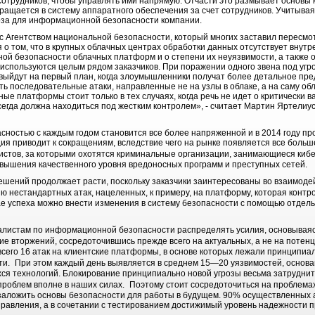
сотрудников, чтобы управлять ими напрямую. Отчасти это размывает основы
вращается в систему аппаратного обеспечения за счет сотрудников. Учитыва
оза для информационной безопасности компании.
с Агентством национальной безопасности, который многих заставил пересмо
о том, что в крупных облачных центрах обработки данных отсутствует внут
ой безопасности облачных платформ и о степени их неуязвимости, а также о
используются целым рядом заказчиков. При поражении одного звена под угро
выйдут на первый план, когда злоумышленники получат более детальное пред
ть последовательные атаки, направленные не на узлы в облаке, а на саму о
ые платформы стоит только в тех случаях, когда речь не идет о критически
гда должна находиться под жестким контролем», - считает Мартин Яртелиу
ностью с каждым годом становится все более напряженной и в 2014 году про
ия приводит к сокращениям, вследствие чего на рынке появляется все боль
стов, за которыми охотятся криминальные организации, занимающиеся киб
овышения качественного уровня вредоносных программ и преступных сетей.
ешений продолжает расти, поскольку заказчики заинтересованы во взаимод
ю нестандартных атак, нацеленных, к примеру, на платформу, которая контр
е успеха можно внести изменения в систему безопасности с помощью отдел
алистам по информационной безопасности распределять усилия, основываяс
ие вторжений, сосредоточившись прежде всего на актуальных, а не на поте
всего 16 атак на клиентские платформы, в основе которых лежали принципиа
ти. При этом каждый день выявляется в среднем 15—20 уязвимостей, основ
ся технологий. Блокирование принципиально новой угрозы весьма затруднит
роблем вполне в наших силах. Поэтому стоит сосредоточиться на проблемах
заложить основы безопасности для работы в будущем. 90% осуществленных 
равления, а в сочетании с тестированием достижимый уровень надежности п