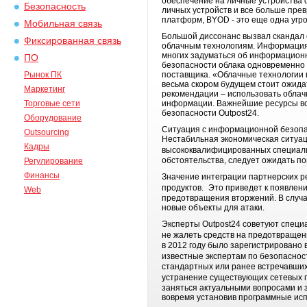
обеспечение на личные устройства 
Безопасность
личных устройств и все больше пре
платформ, BYOD - это еще одна угр
Мобильная связь
Большой диссонанс вызвал скандал 
Фиксированная связь
облачным технологиям. Информация 
многих задуматься об информационн
ПО
безопасности облака одновременно 
Рынок ПК
поставщика. «Облачные технологии 
весьма скором будущем стоит ожида
Маркетинг
рекомендации – использовать облачн
Торговые сети
информации. Важнейшие ресурсы все
безопасности Outpost24.
Оборудование
Ситуация с информационной безопас
Outsourcing
Нестабильная экономическая ситуац
Кадры
высококвалифицированных специали
обстоятельства, следует ожидать п
Регулирование
Финансы
Значение интеграции партнерских р
продуктов. Это приведет к появлени
Web
предотвращения вторжений. В случа
новые объекты для атаки.
Эксперты Outpost24 советуют специ
не жалеть средств на предотвращен
в 2012 году было зарегистрировано 
известные экспертам по безопаснос
стандартных или ранее встречавших
устранение существующих сетевых п
заняться актуальными вопросами и 
вовремя установив программные исп