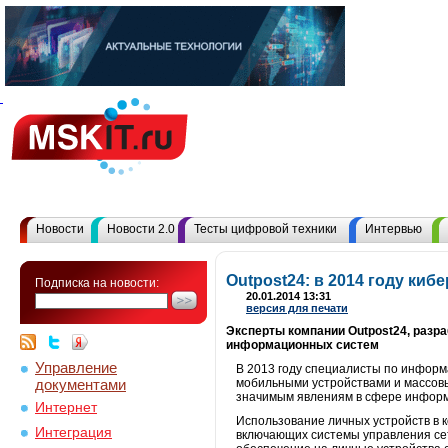
Новости
Новости 2.0
Тесты цифровой техники
Интервью
Outpost24: в 2014 году ки
Подписка на новости:
20.01.2014 13:31
версия для печати
Эксперты компании Outpost24, разр
информационных систем
Управление
В 2013 году специалисты по информ
документами
мобильными устройствами и массовы
значимым явлениям в сфере информ
Интернет
Использование личных устройств в 
Интеграция
включающих системы управления сет