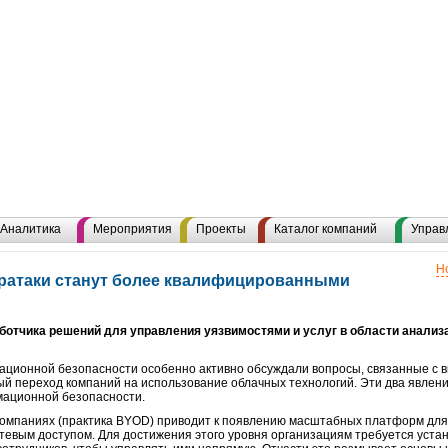
Аналитика
Мероприятия
Проекты
Каталог компаний
Управ
Н
бератаки станут более квалифицированными
аботчика решений для управления уязвимостями и услуг в области анализ
ационной безопасности особенно активно обсуждали вопросы, связанные с 
й переход компаний на использование облачных технологий. Эти два явлен
ационной безопасности.
компаниях (практика BYOD) приводит к появлению масштабных платформ для
евым доступом. Для достижения этого уровня организациям требуется уста