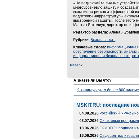
«Не подключайте личные устройства
многоуровневую защиту и создавайт
возможных рисков и эффективной из
подготовки инфраструктуры актуальн
выстроенной защиты. После этого мо
Мартин Яртелиус, директор по инфо
Редактор раздела:
Алена Журавлев
Рубрики:
Безопасность
Ключевые слова:
информационная 
обеспечение безопасности
,
анализ 
информационная безопасность
,
сет
наверх
А знаете ли Вы что?
К вашим услугам более 800 километ
MSKIT.RU: последние но
04.08.2026
Российский RPA-рынок
03.07.2026
Системные программи
18.06.2026
ГК «ЭОС» подвела ит
16.06.2026
От децентрализованно