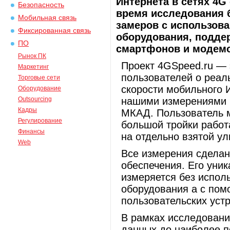
Интернета в сетях 4G
Безопасность
время исследования 
Мобильная связь
замеров с использова
Фиксированная связь
оборудования, подде
ПО
смартфонов и модемо
Рынок ПК
Проект 4GSpeed.ru —
Маркетинг
пользователей о реал
Торговые сети
скорости мобильного 
Оборудование
Outsourcing
нашими измерениями 
Кадры
МКАД. Пользователь м
Регулирование
большой тройки работ
Финансы
на отдельно взятой ул
Web
Все измерения сделан
обеспечения. Его уник
измеряется без испол
оборудования а с по
пользовательских уст
В рамках исследовани
данных до наиболее п