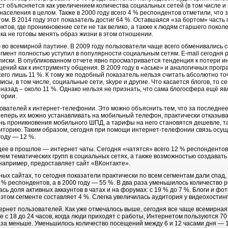
ст объясняется как увеличением количества социальных сетей (в том числе и 
аселения в целом. Также в 2000 году всего 4 % респондентов отметили, что 
м. В 2014 году этот показатель достиг 64 %. Оставшаяся «за бортом» часть п
ктов, где проникновение сети не так велико, а также к людям старшего покол
ка не готовы менять образ жизни в этом отношении.
во всемирной паутине. В 2009 году пользователи чаще всего обменивались
егмент полностью уступил в популярности социальным сетям. E-mail сегодня р
иски. В опубликованном отчете явно просматривается тенденция к потери ин
ений как к инструменту общения. В 2009 году в «аське» и аналогичных прогр
всего лишь 11 %. К тому же подобный показатель нельзя считать абсолютно т
ы, в том числе, социальные сети, skype и другие. Что касается блогов, то с
 назад – около 11 %. Однако нельзя не признать, что сама блогосфера ещё 
тории.
зователей к интернет-телефонии. Это можно объяснить тем, что за последне
теперь их можно устанавливать на мобильный телефон, практически отказыва
ень проникновения мобильного ШПД, а тарифы на него становятся дешевле, т
иторию. Таким образом, сегодня при помощи интернет-телефонии связь осу
году — 12 %.
ее в прошлое — интернет чаты. Сегодня «чатятся» всего 12 % респондентов,
м тематических групп в социальных сетях, а также возможностью создавать 
 например, предоставляет сайт «ВКонтакте».
ных сайтах, то сегодня показатели практически по всем сегментам дали спад,
 % респондентов, а в 2000 году — 55 %. В два раза уменьшилось количество р
сь доля активных аккаунтов в чатах и на форумах: с 19 % до 7 %. Блоги и фо
этом сегменте составляет 4 %. Слегка увеличилась аудитория у видеохостинго
ернет пользователей. Как уже отмечалось выше, сегодня все чаще всемирная
 с 18 до 24 часов, когда люди приходят с работы, Интернетом пользуются 70 
раза меньше. Уменьшилось количество посещений между 6 и 12 часами дня — 19