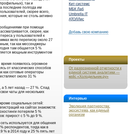
профильных), так и
Кит-системс
за последние полгода им
МБК Лаб
ользователей, скорее всего,
Umbrella IT
ения, которые не столь активно
АТОЛЛис
 сообщениями при помощи
ассматривается, скорее, как
Добавь свою компанию
тереса у пользователей к
аммах вело переписку около 27
очным, так как мессенджеры
егодня там общается 5 %
является мощным инструментом
Проекты
е время появилось огромное
ясь от классических способов
От разрозненной отчетности к
ак как сотовые операторы
единой системе аналитики —
ществляют около 31 %
кейс «Холодильник.ру»
 а 5 лет назад — 27 %. Спад
свои чаты для нескольких
Интервью
 кроме социальных сетей:
Эволюция партнерства:
егистраций на сайтах знакомств:
экосистема, как единый
тохостинги потеряли 5 %
организм
в: прирост с 5 % до 9 %.
 сеть используется для общения
% респондентов, тогда как в
 % в 2014 году и 25 % пять лет