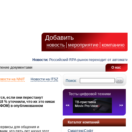
Добавить
новость
мероприятие
компанию
Новости:
Российский RPA-рынок переходит от автоматизации
ление документами
О нас
овости на NNIT
Новости на ITSZ
Поиск:
Тесты цифровой техники
ся, если они перестанут
8 % уточнили, что их это никак
(ФОМ) в опубликованном
Каталог компаний
 сервисы для общения и
СмартексСофт
им, что пять лет назад этот