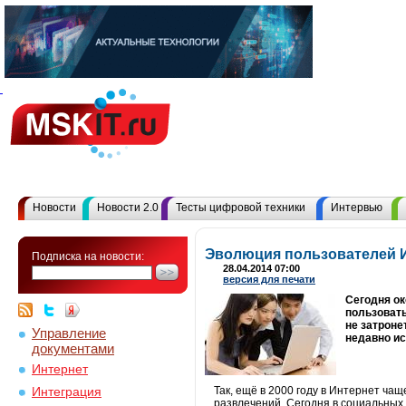
Новости
Новости 2.0
Тесты цифровой техники
Интервью
Эволюция пользователей И
Подписка на новости:
28.04.2014 07:00
версия для печати
Сегодня ок
пользовать
не затроне
Управление
недавно и
документами
Интернет
Так, ещё в 2000 году в Интернет ча
Интеграция
развлечений. Сегодня в социальных 