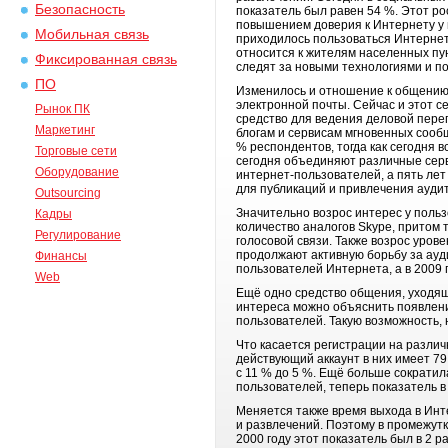
Безопасность
показатель был равен 54 %. Этот ро
повышением доверия к Интернету у н
Мобильная связь
приходилось пользоваться Интернето
относится к жителям населенных пун
Фиксированная связь
следят за новыми технологиями и по
ПО
Изменилось и отношение к общению 
электронной почты. Сейчас и этот с
Рынок ПК
средство для ведения деловой переп
Маркетинг
блогам и сервисам мгновенных сообщ
% респондентов, тогда как сегодня 
Торговые сети
сегодня объединяют различные сервис
Оборудование
интернет-пользователей, а пять лет
для публикаций и привлечения ауди
Outsourcing
Значительно возрос интерес у поль
Кадры
количество аналогов Skype, притом 
Регулирование
голосовой связи. Также возрос уров
продолжают активную борьбу за ауд
Финансы
пользователей Интернета, а в 2009 
Web
Ещё одно средство общения, уходящ
интереса можно объяснить появление
пользователей. Такую возможность,
Что касается регистрации на различ
действующий аккаунт в них имеет 79
с 11 % до 5 %. Ещё больше сократила
пользователей, теперь показатель в 
Меняется также время выхода в Инт
и развлечений. Поэтому в промежутке
2000 году этот показатель был в 2 