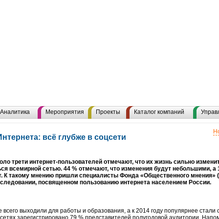
Аналитика
Мероприятия
Проекты
Каталог компаний
Управ
Н
нтернета: всё глубже в соцсети
оло трети интернет-пользователей отмечают, что их жизнь сильно изменит
ся всемирной сетью. 44 % отмечают, что изменения будут небольшими, а 1
т. К такому мнению пришли специалисты Фонда «Общественного мнения» 
сследовании, посвященном пользованию интернета населением России.
ще всего выходили для работы и образования, а к 2014 году популярнее стали
сетях зарегистрировано 79 % представителей полугодовой аудитории. Напомн