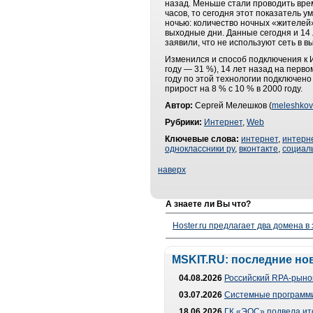
назад. Меньше стали проводить врем
часов, то сегодня этот показатель 
ночью: количество ночных «жителей»
выходные дни. Данные сегодня и 14 
заявили, что не используют сеть в 
Изменился и способ подключения к 
году — 31 %), 14 лет назад на перв
году по этой технологии подключено
прирост на 8 % с 10 % в 2000 году.
Автор:
Сергей Мелешков (
meleshkov
Рубрики:
Интернет
,
Web
Ключевые слова:
интернет
,
интерн
одноклассники ру
,
вконтакте
,
социал
наверх
А знаете ли Вы что?
Hoster.ru предлагает два домена в
MSKIT.RU: последние но
04.08.2026
Российский RPA-рынок
03.07.2026
Системные программи
18.06.2026
ГК «ЭОС» подвела ит