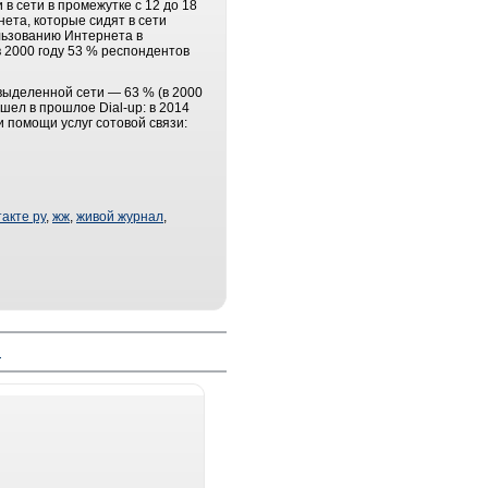
в сети в промежутке с 12 до 18
нета, которые сидят в сети
ользованию Интернета в
в 2000 году 53 % респондентов
выделенной сети — 63 % (в 2000
шел в прошлое Dial-up: в 2014
и помощи услуг сотовой связи:
такте ру
,
жж
,
живой журнал
,
й