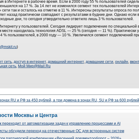
я в Интернете в рабочее время. Если в 2000 году 55 % пользователей сидели 
уменьшился на 17 %. За 14 лет не изменился сегмент тех пользователей Интер
 сети так и осталось на отметке в 11 %. Интересны результаты опроса по п
лет назад практически совпадают с результатами в будние дни. Однако если 
выходные дни, то сегодня утвердительно ответило лишь 3 % пользователей.
Интернету у пользователей. Сегодня лидирует подключение по специальной 
ом месте находилась технология ADSL — 25 % (сегодня — 11 %). Практически у
 4 % пользователей, в 2000 году — 10 %. Увеличился сегмент подключений пр
@mskit.ru
)
ет сеть
,
доступ в интернет
,
домашний интернет
,
домашние сети
,
онлайн
,
вкон
ьная сеть
,
Мой Мир@Mail.Ru
 зонах RU и РФ за 450 рублей, а три домена в зонах RU, SU и РФ за 600 рубле
вости Москвы и Центра
 переходит от автоматизации задач к управлению процессами и AI
сты обсудили переход на отечественные ОС для встроенных систем
оги партнерской конференции «Весенний документооборот – 2026»