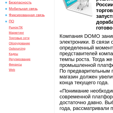
Безопасность
Росси
Мобильная связь
торгов
Фиксированная связь
запуст
дораб
ПО
готово
Рынок ПК
Маркетинг
Компания DOMO заним
Торговые сети
электроники. В связи 
Оборудование
определенный момент 
Outsourcing
представителей компа
Кадры
темпы роста. Тогда ж
Регулирование
промышленной платфо
Финансы
Web
По предварительным п
магазин должен увели
конца текущего года.
«Понимание необходим
современной платфор
достаточно давно. Вы
года, рассматривали п