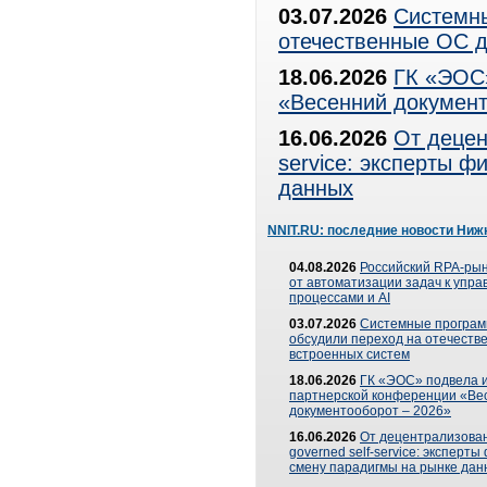
03.07.2026
Системны
отечественные ОС д
18.06.2026
ГК «ЭОС»
«Весенний документ
16.06.2026
От децен
service: эксперты 
данных
NNIT.RU: последние новости Ниж
04.08.2026
Российский RPA-рын
от автоматизации задач к упр
процессами и AI
03.07.2026
Системные програ
обсудили переход на отечеств
встроенных систем
18.06.2026
ГК «ЭОС» подвела и
партнерской конференции «Ве
документооборот – 2026»
16.06.2026
От децентрализован
governed self-service: эксперт
смену парадигмы на рынке дан