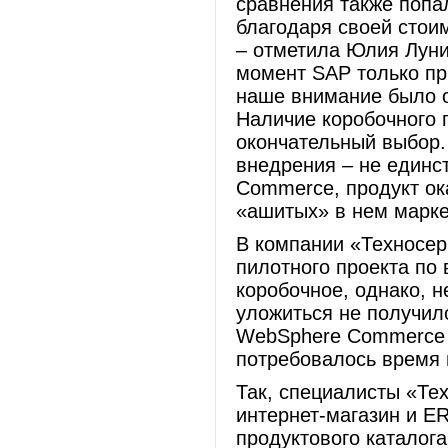
сравнения также попал
благодаря своей стои
– отметила Юлия Луни
момент SAP только пр
наше внимание было о
Наличие коробочного 
окончательный выбор.
внедрения – не един
Commerce, продукт о
«ашитых» в нем марке
В компании «Техносер
пилотного проекта по
коробочное, однако, н
уложиться не получил
WebSphere Commerce в
потребовалось время 
Так, специалисты «Те
интернет-магазин и E
продуктового каталог