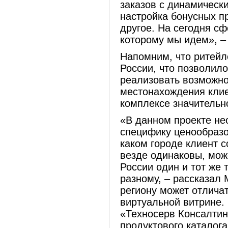
заказов с динамическ
настройка бонусных п
другое. На сегодня с
которому мы идем», –
Напомним, что ритейл
России, что позволил
реализовать возможнос
местонахождения клие
комплексе значительн
«В данном проекте не
специфику ценообразо
каком городе клиент с
везде одинаковы, мож
России один и тот же 
разному, – рассказал 
региону может отлича
виртуальной витрине
«Техносерв Консалтин
продуктового каталога