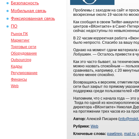
Безопасность
Проблемы с заходом на сайт и прос
Мобильная связь
воскресенье около 19 часов по мос
Фиксированная связь
Как сообщил в своем Twitter-аккаун
ПО
центров «ВКонтакте» в Санкт-Петер
сейчас недоступны по невыясненным
Рынок ПК
В 22 часам корректная работа «Вко
Маркетинг
было непросто. Спасибо за вашу по
Торговые сети
Однако на момент сдачи материала е
Оборудование
Лобушкин. — Осталось привести в чу
Outsourcing
Как это часто бывает, за техническ
можно назвать спокойным — пользов
Кадры
сравнивать, например, с 20 минутны
Регулирование
более-менее спокойно.
Финансы
Возвращаясь к версиям, отметим пр
Web
сети был закрыт по прямому указан
поддержка среди пользователей «ВКо
Напомним, что с начала года — это
Тогда по одной из конспирологичес
директора «ВКонтакте» Николая Дур
на протяжении трех часов из-за про
Автор:
Алексей Писарев (
info@mskit.
Рубрики:
Web
Ключевые слова:
рамблер
,
mail ru
,