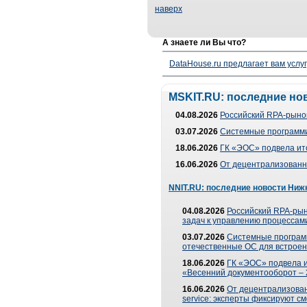
наверх
А знаете ли Вы что?
DataHouse.ru предлагает вам услу
MSKIT.RU: последние но
04.08.2026
Российский RPA-рынок
03.07.2026
Системные программи
18.06.2026
ГК «ЭОС» подвела ит
16.06.2026
От децентрализованно
NNIT.RU: последние новости Ниж
04.08.2026
Российский RPA-рын
задач к управлению процессами
03.07.2026
Системные програм
отечественные ОС для встроен
18.06.2026
ГК «ЭОС» подвела 
«Весенний документооборот –
16.06.2026
От децентрализованн
service: эксперты фиксируют с