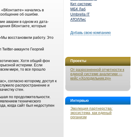
Кит-системс
МБК Лаб
 «ВКонтакте» начались в
 сообщение об ошибке.
Umbrella IT
АТОЛЛис
вие аварии в одном из дата-
щения ВКонтакте, которые
Добавь свою компанию
«Мы восстановили работу. Это
Twitter-аккаунте Георгий
кзотических. Хотя общий фон
Проекты
ерьезной истерики. Если
 всем мире, то все прошло
От разрозненной отчетности к
единой системе аналитики —
кейс «Холодильник.ру»
», согласно которому, доступ к
ослужило распространение и
ачистку стен.
льшая по продолжительности.
Интервью
аявлением технического
да, когда сайт был недоступен
Эволюция партнерства:
экосистема, как единый
организм