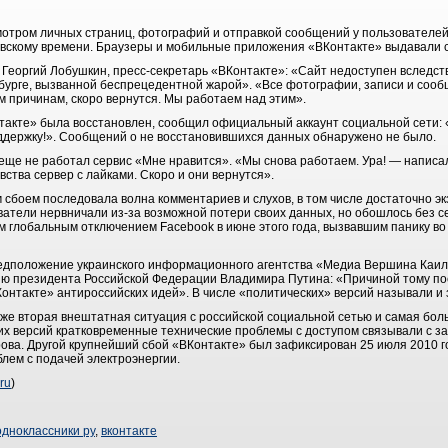
мотром личных страниц, фотографий и отправкой сообщений у пользователей
ковскому времени. Браузеры и мобильные приложения «ВКонтакте» выдавали
те Георгий Лобушкин, пресс-секретарь «ВКонтакте»: «Сайт недоступен вследст
бурге, вызванной беспрецедентной жарой». «Все фотографии, записи и сооб
 причинам, скоро вернутся. Мы работаем над этим».
нтакте» была восстановлен, сообщил официальный аккаунт социальной сети: 
ддержку!». Сообщений о не восстановившихся данных обнаружено не было.
ще не работал сервис «Мне нравится». «Мы снова работаем. Ура! — написал 
вства сервер с лайками. Скоро и они вернутся».
им сбоем последовала волна комментариев и слухов, в том числе достаточно э
атели нервничали из-за возможной потери своих данных, но обошлось без с
м глобальным отключением Facebook в июне этого года, вызвавшим панику во
едположение украинского информационного агентства «Медиа Вершина Каилас
ию президента Российской Федерации Владимира Путина: «Причиной тому п
нтакте» антироссийских идей». В числе «политических» версий называли и з
 уже вторая внештатная ситуация с российской социальной сетью и самая бо
ких версий кратковременные технические проблемы с доступом связывали с з
ова. Другой крупнейший сбой «ВКонтакте» был зафиксирован 25 июля 2010 го
блем с подачей электроэнергии.
ru
)
одноклассники ру
,
вконтакте