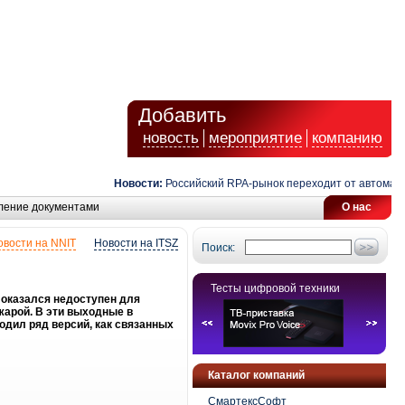
Добавить
новость
мероприятие
компанию
Новости:
Российский RPA-рынок переходит от автоматиза
ление документами
О нас
овости на NNIT
Новости на ITSZ
Поиск:
Тесты цифровой техники
» оказался недоступен для
жарой. В эти выходные в
одил ряд версий, как связанных
Каталог компаний
СмартексСофт