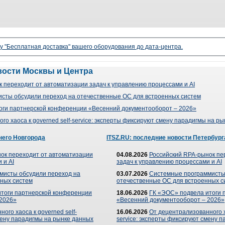
гу "Бесплатная доставка" вашего оборудования до дата-центра.
вости Москвы и Центра
 переходит от автоматизации задач к управлению процессами и AI
сты обсудили переход на отечественные ОС для встроенных систем
оги партнерской конференции «Весенний документооборот – 2026»
го хаоса к governed self-service: эксперты фиксируют смену парадигмы на р
него Новгорода
ITSZ.RU: последние новости Петербург
ок переходит от автоматизации
04.08.2026
Российский RPA-рынок пе
 и AI
задач к управлению процессами и AI
мисты обсудили переход на
03.07.2026
Системные программисты
ных систем
отечественные ОС для встроенных с
итоги партнерской конференции
18.06.2026
ГК «ЭОС» подвела итоги 
 2026»
«Весенний документооборот – 2026»
ого хаоса к governed self-
16.06.2026
От децентрализованного ха
мену парадигмы на рынке данных
service: эксперты фиксируют смену 