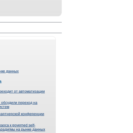
ынке данных
а
реходит от автоматизации
 обсудили переход на
истем
партнерской конференции
оса к governed self-
парадигмы на рынке данных