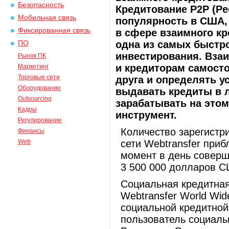
Безопасность
Кредитование P2P (Pe
Мобильная связь
популярность в США, 
Фиксированная связь
в сфере взаимного кр
одна из самых быстр
ПО
инвестирования. Вза
Рынок ПК
и кредиторам самосто
Маркетинг
Торговые сети
друга и определять у
Оборудование
выдавать кредиты в л
Outsourcing
зарабатывать на это
Кадры
инструмент.
Регулирование
Количество зарегистр
Финансы
Web
сети Webtransfer при
момент в день соверш
3 500 000 долларов С
Социальная кредитная
Webtransfer World Wid
социальной кредитной
пользователь социальн