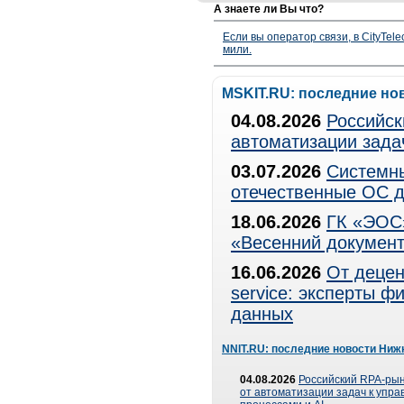
А знаете ли Вы что?
Если вы оператор связи, в CityTe
мили.
MSKIT.RU: последние но
04.08.2026
Российск
автоматизации зада
03.07.2026
Системны
отечественные ОС д
18.06.2026
ГК «ЭОС»
«Весенний документ
16.06.2026
От децен
service: эксперты 
данных
NNIT.RU: последние новости Ниж
04.08.2026
Российский RPA-рын
от автоматизации задач к упр