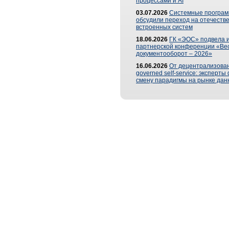
процессами и AI
03.07.2026
Системные програ
обсудили переход на отечеств
встроенных систем
18.06.2026
ГК «ЭОС» подвела и
партнерской конференции «Ве
документооборот – 2026»
16.06.2026
От децентрализован
governed self-service: эксперт
смену парадигмы на рынке дан