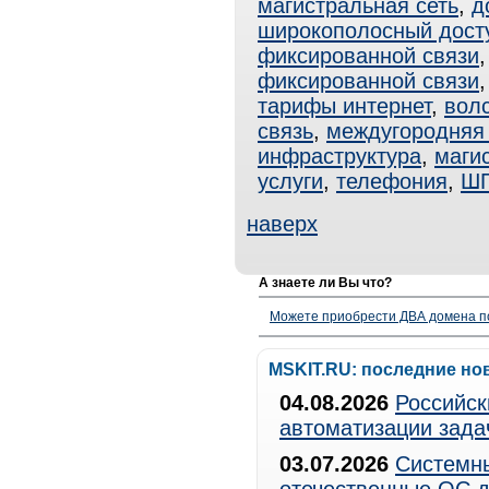
магистральная сеть
,
д
широкополосный дост
фиксированной связи
фиксированной связи
тарифы интернет
,
вол
связь
,
междугородняя 
инфраструктура
,
маги
услуги
,
телефония
,
Ш
наверх
А знаете ли Вы что?
Можете приобрести ДВА домена п
MSKIT.RU: последние но
04.08.2026
Российск
автоматизации зада
03.07.2026
Системны