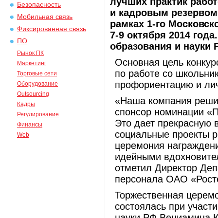
лучших практик работ
Безопасность
и кадровым резервом 
Мобильная связь
рамках 1-го Московск
Фиксированная связь
7-9 октября 2014 года
ПО
образования и науки 
Рынок ПК
Основная цель конкур
Маркетинг
по работе со школьни
Торговые сети
профориентацию и лич
Оборудование
Outsourcing
«Наша компания решил
Кадры
спонсор номинации «П
Регулирование
Это дает прекрасную 
Финансы
социальные проекты р
Web
церемония награждени
идейными вдохновител
отметил Директор Деп
персонала ОАО «Росте
Торжественная церемо
состоялась при участ
науки РФ Вениамина 