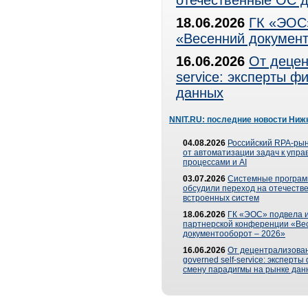
отечественные ОС д
18.06.2026
ГК «ЭОС»
«Весенний документ
16.06.2026
От децен
service: эксперты 
данных
NNIT.RU: последние новости Ниж
04.08.2026
Российский RPA-рын
от автоматизации задач к упр
процессами и AI
03.07.2026
Системные програ
обсудили переход на отечеств
встроенных систем
18.06.2026
ГК «ЭОС» подвела и
партнерской конференции «Ве
документооборот – 2026»
16.06.2026
От децентрализован
governed self-service: эксперт
смену парадигмы на рынке дан