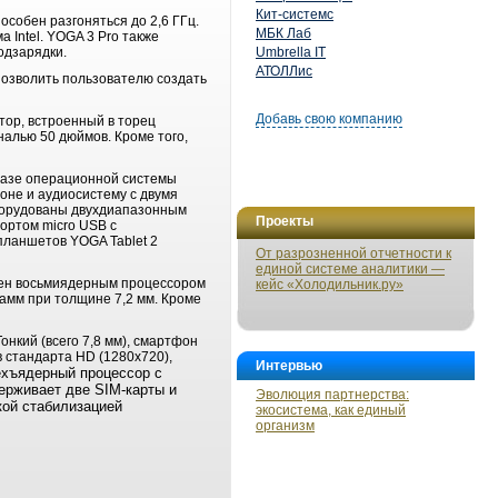
Кит-системс
собен разгоняться до 2,6 ГГц.
МБК Лаб
Intel. YOGA 3 Pro также
одзарядки.
Umbrella IT
АТОЛЛис
позволить пользователю создать
Добавь свою компанию
тор, встроенный в торец
алью 50 дюймов. Кроме того,
 базе операционной системы
роне и аудиосистему с двумя
оборудованы двухдиапазонным
Проекты
портом micro USB с
планшетов YOGA Tablet 2
От разрозненной отчетности к
единой системе аналитики —
ащен восьмиядерным процессором
кейс «Холодильник.ру»
рамм при толщине 7,2 мм. Кроме
онкий (всего 7,8 мм), смартфон
 стандарта HD (1280x720),
Интервью
ехъядерный процессор с
держивает две SIM-карты и
Эволюция партнерства:
кой стабилизацией
экосистема, как единый
организм