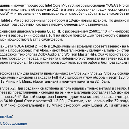
анный момент процессор Intel Core M-5Y70, которым оснащен YOGA 3 Pro спо
ьный накопитель объемом до 512 ГБ и интегрированная графическая система 
 Wi-Fi и, по заявлению производителя, способен работать до 9 часов без п
Tablet 2 Pro со встроенным проектором и 13-дюймовым экраном, что должно 
оворят разработчики, создан в первую очередь для развлечений.
дюймовая диагональ экрана Quad HD с разрешением 2560x1440 и пико-проек
ение в разрешении формата 16:9 на любую подходящую поверхность с диагон
мой мощностью 8 Ватт с сабвуфером.
ланшета YOGA Tablet 2 - с 8- и 10-дюймовыми экранами соответственно - на
ают на процессорах Intel Atom, имеют 8-мегапиксельну камеру на тыльной сто
ддержкой технологий Dolby Audio and Wolfson Master HiFi. Оба устройства 
ля беспроводной передачи контента с мобильного устройства на телевизор и 
ного телефона. По уверению производителя, время работы без подзарядки 
тфонов стали два гаджета премиум-класса – Vibe X2 и Vibe Z2. Vibe X2 осн
5-дюймовый дисплей стандарта Full HD с широким углом обзора и весит 120 г
13 Мпикс и 5 Мпикс (фронтальная) и модулем памяти на 32 Гбайт.
т Vibe X2. При создании смартфона использовались только металл и стекло. Т
еев из представленных сегодня на рынке – диагональ составляет 5,5 дюймов
2 – первый 64-битный смартфон Lenovo - движком смартфона стал четыр
 64-bit Quad Core с частотой 1.2 ГГц. Отметим, что Lenovo Vibe Z2 под
ы - 8 Мпикс (фронтальная) и 13 Мпикс сенсором Sony Exmor BSI и оптичес
mskit.ru
)
К
,
Оборудование