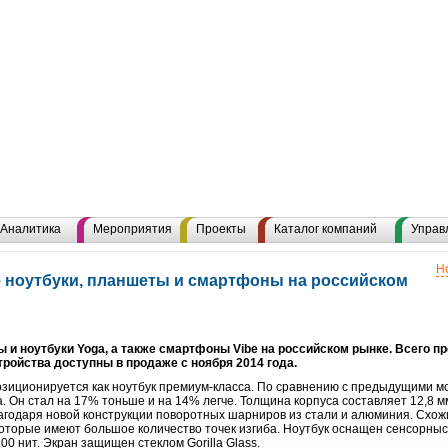
Аналитика
Мероприятия
Проекты
Каталог компаний
Управ
Н
 ноутбуки, планшеты и смартфоны на российском
и ноутбуки Yoga, а также смартфоны Vibe на российском рынке. Всего пр
тройства доступны в продаже с ноября 2014 года.
озиционируется как ноутбук премиум-класса. По сравнению с предыдущими 
а. Он стал на 17% тоньше и на 14% легче. Толщина корпуса составляет 12,8 мм 
лагодаря новой конструкции поворотных шарниров из стали и алюминия. Схож
которые имеют большое количество точек изгиба. Ноутбук оснащен сенсорны
00 нит. Экран защищен стеклом Gorilla Glass.