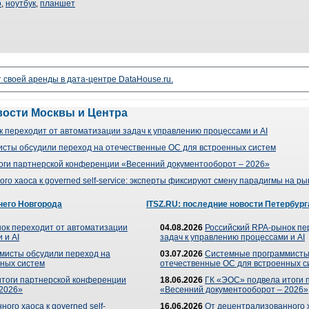
o
,
ноутбук
,
планшет
своей аренды в дата-центре DataHouse.ru.
вости Москвы и Центра
 переходит от автоматизации задач к управлению процессами и AI
сты обсудили переход на отечественные ОС для встроенных систем
оги партнерской конференции «Весенний документооборот – 2026»
го хаоса к governed self-service: эксперты фиксируют смену парадигмы на р
него Новгорода
ITSZ.RU: последние новости Петербург
ок переходит от автоматизации
04.08.2026
Российский RPA-рынок пе
 и AI
задач к управлению процессами и AI
мисты обсудили переход на
03.07.2026
Системные программисты
ных систем
отечественные ОС для встроенных с
итоги партнерской конференции
18.06.2026
ГК «ЭОС» подвела итоги 
 2026»
«Весенний документооборот – 2026»
ого хаоса к governed self-
16.06.2026
От децентрализованного ха