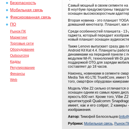
Безопасность
Самый мощный в своем сегменте на д
В ноутбуке предусмотрены твердотел
Мобильная связь
оснащен высокоскоростным адаптером
Фиксированная связь
Вторая новинка - это планшет YOGA 
ПО
домашний кинотеатр. Планшет, как г
Рынок ПК
Среди особенностей планшета - 13-
гаджета, который передает изображ
Маркетинг
новый планшет оснащен аудиосисте
Торговые сети
Также Lenovo выпускает сразу два п
Оборудование
Android Kit Kat 4.4. Планшеты работ
динамиками на передней панели с по
Outsourcing
модулем Wi-Fi, технологией Wi-Di д
Кадры
поддержкой OTG для зарядки мобиль
составляет до 18 часов.
Регулирование
Наконец, новинками в сегменте смар
Финансы
Media Tek 4G LTE True8Core, имеет 
Web
того, смартфон обрудован камерами 
Модель Vibe Z2
сильно отличается о
оснащен одним из самых ярких диспл
Vibe Z
яркость 600 нит. Кроме того,
архитектурой Qualcomm Snapdragon
имеет, как и его собрат, 2 камер
изображения.
Автор:
Тимофей Белосельцев (
info@
Рубрики:
Мобильная связь
,
Рынок П