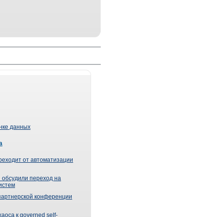
ынке данных
а
реходит от автоматизации
 обсудили переход на
истем
партнерской конференции
оса к governed self-