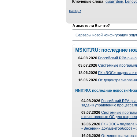
Ключевые слова:
смартфон
,
Lenov
наверх
А знаете ли Вы что?
Серверы новой конфигурации ждут 
MSKIT.RU: последние но
04.08.2026
Российский RPA-рынок
03.07.2026
Системные программи
18.06.2026
ГК «ЭОС» подвела ит
16.06.2026
От децентрализованно
NNIT.RU: последние новости Ниж
04.08.2026
Российский RPA-рын
задач к управлению процессами
03.07.2026
Системные програм
отечественные ОС для встроен
18.06.2026
ГК «ЭОС» подвела 
«Весенний документооборот –
16.06.2026
От децентрализованн