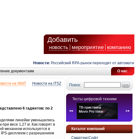
Добавить
новость
мероприятие
компанию
Новости:
Российский RPA-рынок переходит от автоматизации
ление документами
О нас
овости на NNIT
Новости на ITSZ
Поиск:
Тесты цифровой техники
едставлено 6 гаджетов: по 2
моделями линейки уменьшились
при весе 1,27 кг. Как говорят в
ий механизм используется в
Каталог компаний
с IPS-дисплеем с разрешением
СмартексСофт