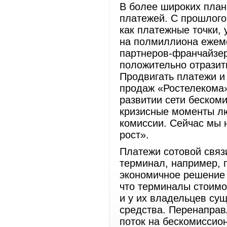
В более широких пла
платежей. С прошлого
как платежные точки,
на полмиллиона ежеме
партнеров-франчайзе
положительно отразит
Продвигать платежи и 
продаж «Ростелекома»
развитии сети беском
кризисные моменты лю
комиссии. Сейчас мы 
рост».
Платежи сотовой связ
терминал, например, 
экономичное решение 
что терминалы стоимос
и у их владельцев су
средства. Перенаправ
поток на бескомиссио