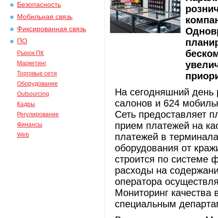
Безопасность
рознич
Мобильная связь
компан
Фиксированная связь
Однов
планир
ПО
беском
Рынок ПК
увелич
Маркетинг
Торговые сети
приор
Оборудование
На сегодняшний день р
Outsourcing
салонов и 624 мобиль
Кадры
Сеть предоставляет п
Регулирование
прием платежей на ка
Финансы
Web
платежей в терминалах
оборудования от кражи
строится по системе ф
расходы на содержани
оператора осуществля
Мониторинг качества в
специальным департам