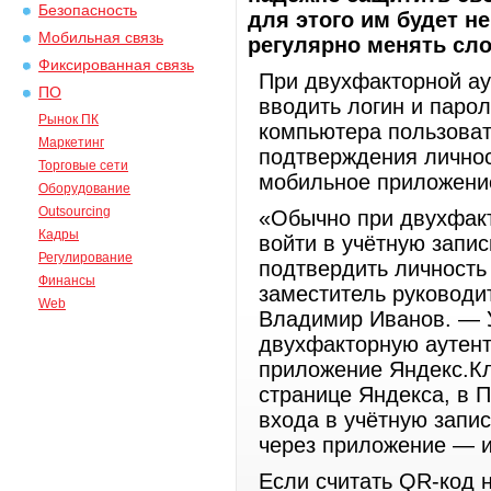
Безопасность
для этого им будет н
Мобильная связь
регулярно менять сл
Фиксированная связь
При двухфакторной а
ПО
вводить логин и парол
Рынок ПК
компьютера пользоват
Маркетинг
подтверждения личнос
Торговые сети
мобильное приложение
Оборудование
Outsourcing
«Обычно при двухфакт
Кадры
войти в учётную запис
Регулирование
подтвердить личность
Финансы
заместитель руководи
Web
Владимир Иванов. — У
двухфакторную аутент
приложение Яндекс.Кл
странице Яндекса, в 
входа в учётную запи
через приложение — и
Если считать QR-код 