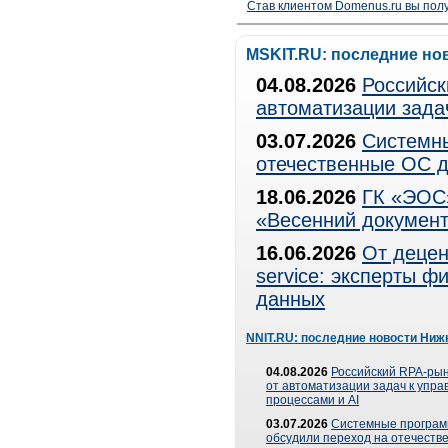
Став клиентом Domenus.ru вы п
MSKIT.RU: последние но
04.08.2026
Российск
автоматизации зада
03.07.2026
Системны
отечественные ОС д
18.06.2026
ГК «ЭОС»
«Весенний документ
16.06.2026
От децен
service: эксперты 
данных
NNIT.RU: последние новости Ниж
04.08.2026
Российский RPA-рын
от автоматизации задач к упр
процессами и AI
03.07.2026
Системные програ
обсудили переход на отечеств