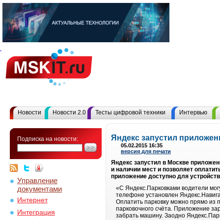
Новости
Новости 2.0
Тесты цифровой техники
Интервью
Яндекс запустил приложени
Подписка на новости:
05.02.2015 16:35
версия для печати
Яндекс запустил в Москве приложен
и наличии мест и позволяет оплатит
приложение доступно для устройств н
Управление
документами
«С Яндекс.Парковками водители могу
телефоне установлен Яндекс.Навига
Интернет
Оплатить парковку можно прямо из п
парковочного счёта. Приложение зар
Интеграция
забрать машину. Заодно Яндекс.Парк