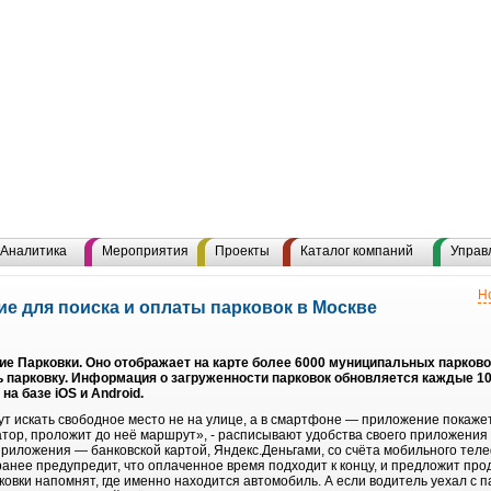
Аналитика
Мероприятия
Проекты
Каталог компаний
Управ
Н
е для поиска и оплаты парковок в Москве
ие Парковки. Оно отображает на карте более 6000 муниципальных парково
ь парковку. Информация о загруженности парковок обновляется каждые 1
а базе iOS и Android.
т искать свободное место не на улице, а в смартфоне — приложение покажет
тор, проложит до неё маршрут», - расписывают удобства своего приложения
риложения — банковской картой, Яндекс.Деньгами, со счёта мобильного теле
анее предупредит, что оплаченное время подходит к концу, и предложит прод
овки напомнят, где именно находится автомобиль. А если водитель уехал с 