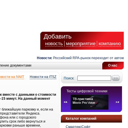
Добавить
новость
мероприятие
компанию
Новости:
Российский RPA-рынок переходит от автоматиз
ление документами
О нас
овости на NNIT
Новости на ITSZ
Поиск:
Тесты цифровой техники
к вместе с данными о стоимости
0-15 минут. На данный момент
 ближайшую парковку и, если на
 представители Яндекса.
фона или с городского
Каталог компаний
лить срок либо вернуться и
парковки раньше времени,
СмартексСофт