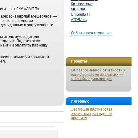
Кит-системс
ости — от ГКУ «АМПП».
МБК Лаб
Umbrella IT
.Парковок Николай Мещеряков. —
АТОЛЛис
льные, но и многие
идеть данные о загруженности
Добавь свою компанию
еститель руководителя
ады, что Яндекс также
найти и оплатить парковку
 размер комиссии зависит от
г).
Проекты
От разрозненной отчетности к
единой системе аналитики —
кейс «Холодильник.ру»
Интервью
Эволюция партнерства:
экосистема, как единый
организм