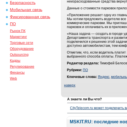
неизрасходованные средства вернут
Безопасность
Данные о стоимости парковок прило
Мобильная связь
«Приложение решает одну из главны
Фиксированная связь
Мы хотим предложить водителю все 
коммерческие парковки. Мы приглаш
ПО
парковок и оплачивать их в приложе
Рынок ПК
«Наша задача — создать в городе у
Маркетинг
Департамента транспорта и развити
подключился к решению этой задачи 
Торговые сети
доступно автомобилистам, тем комф
Оборудование
Отметим, что, если водитель платит 
Outsourcing
выбранного способа оплаты. Платеж
Кадры
Редактор раздела:
Тимофей Белосе
Регулирование
Рубрики:
ПО
Финансы
Ключевые слова:
Яндекс
,
мобильны
Web
наверх
А знаете ли Вы что?
CityTelecom.ru может подключить в
MSKIT.RU: последние но