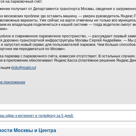
ся на парковочный счёт.
жение получает от Департамента транспорта Москвы, сведения о загруженн
х московских проблем: где оставить машину, — уверен руководитель Яндекс
возможные варианты. Уже сейчас на карте отмечены не только все муниципа
аем их владельцев подключиться к нашей системе — тогда водители смогут в
нии».
добное и современное парковочное пространство, — рассуждает первый зам
я дорожно-транспортной инфраструктуры Москвы Сергей Андрейкин. — Мы р
и запустил новый сервис для пользователей парковок. Чем больше способов 
ортнее им передвигаться по Москве».
за парковку с парковочного счёта, комиссия отсутствует. В остальных случаях
и в приложении обеспечивает Яндекс.Касса (платёжное решение Яндекс.Дене
льцев (
info@mskit.ru
)
е приложения
аш офис к интернет и телефону за 5 дней.
вости Москвы и Центра