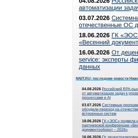
04.08.2026
Российск
автоматизации зада
03.07.2026
Системны
отечественные ОС д
18.06.2026
ГК «ЭОС»
«Весенний документ
16.06.2026
От децен
service: эксперты 
данных
NNIT.RU: последние новости Ниж
04.08.2026
Российский RPA-рын
от автоматизации задач к упр
процессами и AI
03.07.2026
Системные програ
обсудили переход на отечеств
встроенных систем
18.06.2026
ГК «ЭОС» подвела и
партнерской конференции «Ве
документооборот – 2026»
16.06.2026
От децентрализован