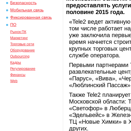
Безопасность
предоставлять услуги
Мобильная связь
половине 2015 года.
Фиксированная связь
«Tele2 ведет активную
ПО
том числе работает н
Рынок ПК
уже заключила первы
Маркетинг
время начнется строи
Торговые сети
крупных торговых цент
Оборудование
службе оператора.
Outsourcing
Кадры
Первыми партнерами T
Регулирование
развлекательные цент
Финансы
«Парус», «Вива», «Че
Web
«Люблинский Пассаж»
Также Tele2 планирует
Московской области: 
«Светофор» в Люберца
«Эдельвейс» в Желез
ТЦ «Новые Химки» в Х
других.