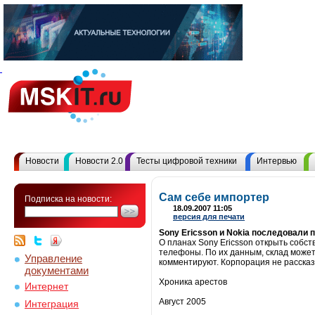
Новости
Новости 2.0
Тесты цифровой техники
Интервью
Сам себе импортер
Подписка на новости:
18.09.2007 11:05
версия для печати
Sony Ericsson и Nokia последовали
О планах Sony Ericsson открыть собс
телефоны. По их данным, склад может 
Управление
комментируют. Корпорация не рассказ
документами
Хроника арестов
Интернет
Август 2005
Интеграция