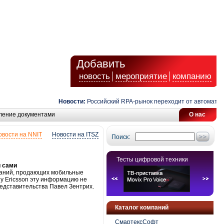
Добавить
новость
мероприятие
компанию
Новости:
Российский RPA-рынок переходит от автоматизаци
ление документами
О нас
овости на NNIT
Новости на ITSZ
Поиск:
Тесты цифровой техники
и сами
мпаний, продающих мобильные
ny Ericsson эту информацию не
редставительства Павел Зентрих.
Каталог компаний
СмартексСофт