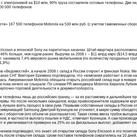
 электроникой на $10 млн, 90% груза составляли сотовые телефоны. Две н
00 000 телефонов.
ти» 167 500 телефонов Motorola на 530 млн руб. (с учетом таможенных сбор
Ericsson и японской Sony на паритетных началах. Штаб-квартира расположена 
46% больше, чем годом ранее. Выручка за 2006 г. – $11 млрд евро ($14,5 млрд
6 г. занимала 7,4% мирового рынка мобильников (по количеству проданных труб
1,8%).
«Ведомостей», в начале 2008 г. склад в России откроет и финская Nokia. М
ранах СНГ Виктория Еремина подтвердила, что «компания работает в этом н
ась. Американская Motorola обещала открыть российский склад еще в январе э
м пока ничего не слышали. По словам PR-менеджера Motorola Кирилла Лубнин
купочно-торговой деятельности и документооборота.
и телефоны лишь до российских границ — за их растаможку и дальнейшее п
рмы. Но после нескольких скандалов, когда правоохранители задержали круп
 лучшее взять процесс в свои руки. Первыми собственные склады в России от
ммуникаций Samsung Дмитрий Кузнецов не уточняет, в какую сумму обходится
ю с оборотом (его объем не разглашается). Такая схема ввоза трубок выгодн
нов, в частности выплату пошлин и НДС, отмечает Кузнецов. А сам производи
от и увеличивается примерно на 25% из-за фискальных выплат, добавляет он
нков подтвердил, что знает об открытии склада Sony Ericsson и это позитив
ь после открытия склада: сроки поставок телефонов сократились на 10 дней,