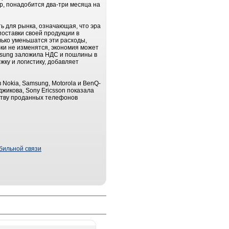
ер, понадобится два-три месяца на
ь для рынка, означающая, что эра
оставки своей продукции в
лько уменьшатся эти расходы,
бки не изменятся, экономия может
msung заложила НДС и пошлины в
ку и логистику, добавляет
 Nokia, Samsung, Motorola и BenQ-
джикова, Sony Ericsson показала
еству проданных телефонов
бильной связи