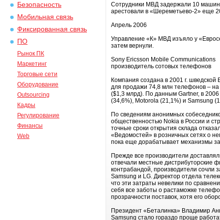
Безопасность
Сотрудники МВД задержали 10 машин с
арестовали в «Шереметьево-2» еще 2
Мобильная связь
Апрель 2006
Фиксированная связь
Управление «К» МВД изъяло у «Евросе
ПО
затем вернули.
Рынок ПК
Sony Ericsson Mobile Communications
Маркетинг
производитель сотовых телефонов
Торговые сети
Компания создана в 2001 г. шведской 
Оборудование
для продажи 74,8 млн телефонов – на 
($1,3 млрд). По данным Gartner, в 200
Outsourcing
(34,6%), Motorola (21,1%) и Samsung (1
Кадры
По сведениям анонимных собеседников 
Регулирование
общественностью Nokia в России и ст
Финансы
точные сроки открытия склада отказал
«Ведомостей» в розничных сетях о не
Web
пока еще дорабатывает механизмы за
Прежде все производители доставлял
отвечали местные дистрибуторские фи
контрабандой, производители сочли за
Samsung и LG. Директор отдела телеко
что эти затраты невелики по сравнени
себя все заботы о растаможке телефо
прозрачности поставок, хотя его обор
Президент «Беталинка» Владимир Анне
Samsung стало гораздо проще работат