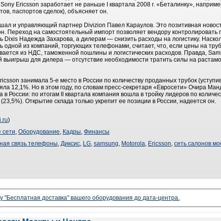
 Sony Ericsson заработает не раньше I квартала 2008 г. «Беталинку», наприм
ов, паспортов сделок), объясняет он.
ышал и управляющий партнер Divizion Павел Караулов. Это позитивная новост
 он. Переход на самостоятельный импорт позволяет вендору контролировать п
ь Dixis Надежда Захарова, а дилерам — снизить расходы на логистику. Наско
 одной из компаний, торгующих телефонами, считает, что, если цены на тру
ывается из НДС, таможенной пошлины и логистических расходов. Правда, Sa
й выигрыш для дилера — отсутствие необходимости тратить силы на растамож
ricsson занимала 5-е место в России по количеству проданных трубок (уступив
яла 12,1%. Но в этом году, по словам пресс-секретаря «Евросети» Очира Ман
 в России: по итогам II квартала компания вошла в тройку лидеров по колич
 (23,5%). Открытие склада только укрепит ее позиции в России, надеется он.
i.ru
)
 сети
,
Оборудование
,
Кадры
,
Финансы
ная связь телефоны
,
Диксис
,
LG
,
samsung
,
Motorola
,
Ericsson
,
сеть салонов мо
гу "Бесплатная доставка" вашего оборудования до дата-центра.