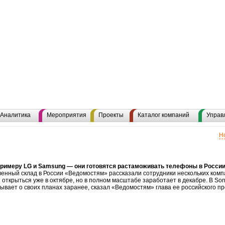
Аналитика
Мероприятия
Проекты
Каталог компаний
Управ
Н
 примеру LG и Samsung — они готовятся растаможивать телефоны в Росси
твенный склад в России «Ведомостям» рассказали сотрудники нескольких ко
открыться уже в октябре, но в полном масштабе заработает в декабре. В So
ывает о своих планах заранее, сказал «Ведомостям» глава ее российского п