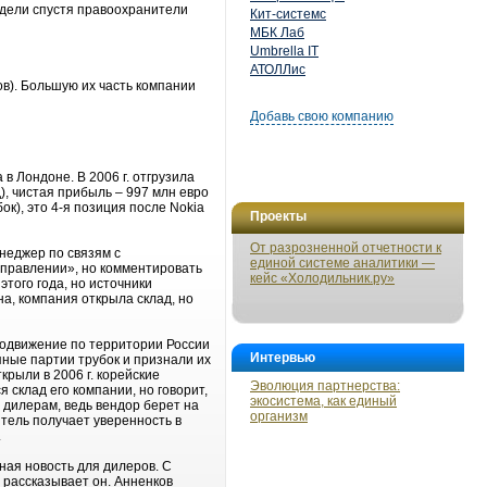
едели спустя правоохранители
Кит-системс
МБК Лаб
Umbrella IT
АТОЛЛис
ов). Большую их часть компании
Добавь свою компанию
в Лондоне. В 2006 г. отгрузила
), чистая прибыль – 997 млн евро
ок), это 4-я позиция после Nokia
Проекты
От разрозненной отчетности к
енеджер по связям с
единой системе аналитики —
аправлении», но комментировать
кейс «Холодильник.ру»
того года, но источники
а, компания открыла склад, но
родвижение по территории России
Интервью
ные партии трубок и признали их
крыли в 2006 г. корейские
Эволюция партнерства:
 склад его компании, но говорит,
экосистема, как единый
а дилерам, ведь вендор берет на
организм
тель получает уверенность в
.
ная новость для дилеров. С
 рассказывает он. Анненков