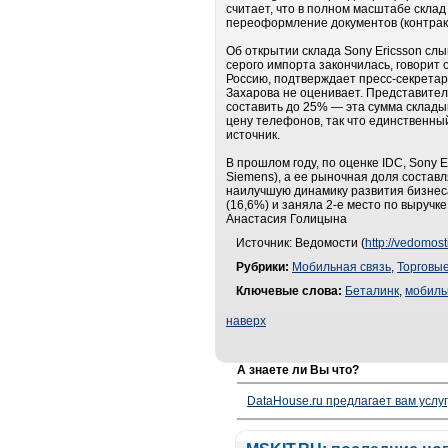
считает, что в полном масштабе склад
переоформление документов (контракт
Об открытии склада Sony Ericsson сл
серого импорта закончилась, говорит
Россию, подтверждает пресс-секретар
Захарова не оценивает. Представитель
составить до 25% — эта сумма склад
цену телефонов, так что единственны
источник.
В прошлом году, по оценке IDC, Sony E
Siemens), а ее рыночная доля составл
наилучшую динамику развития бизнеса
(16,6%) и заняла 2-е место по выручке
Анастасия Голицына
Источник: Ведомости (
http://vedomost
Рубрики:
Мобильная связь
,
Торговые
Ключевые слова:
Беталинк
,
мобиль
наверх
А знаете ли Вы что?
DataHouse.ru предлагает вам услу