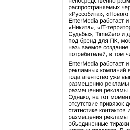
непосредственно разм
распространяемых чер
«Руссобита», «Нового 
EnterMedia работает и
«Никита», «IT-террит
Судьбы», TimeZero и д
под бренд для ПК, мо
называемое создание 
потребителей, в том ч
EnterMedia работает 
рекламных компаний в
года агентство уже вы
размещению рекламы в
размещения рекламы н
Однако, на тот момен
отсутствие привязок 
статистике контактов 
размещения рекламы 
объединенные тиражи