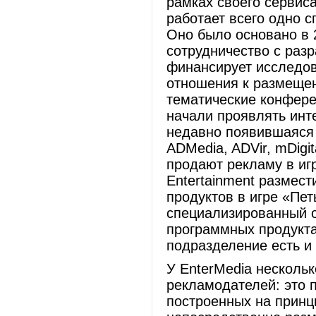
рамках своего сервис
работает всего одно с
Оно было основано в 2
сотрудничество с разр
финансирует исследов
отношения к размещен
тематические конфере
начали проявлять инт
недавно появившаяся 
ADMedia, ADVir, mDigit
продают рекламу в иг
Entertainment размес
продуктов в игре «Пет
специализированный 
программных продукта
подразделение есть и в
У EnterMedia несколь
рекламодателей: это 
построенных на принц