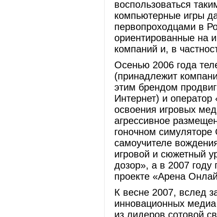
воспользоваться так
компьютерные игры д
первопроходцами в Ро
ориентированные на и
компаний и, в частно
Осенью 2006 года тел
(принадлежит компани
этим брендом продвиг
Интернет) и оператор
освоения игровых мед
агрессивное размеще
гоночном симуляторе G
самоучителе вождения
игровой и сюжетный у
дозор», а в 2007 году
проекте «Арена Онлай
К весне 2007, вслед з
инновационных медиа
из лидеров сотовой с