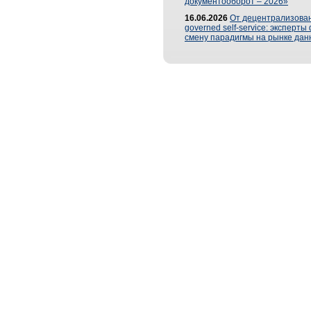
документооборот – 2026»
16.06.2026
От децентрализован
governed self-service: эксперт
смену парадигмы на рынке дан