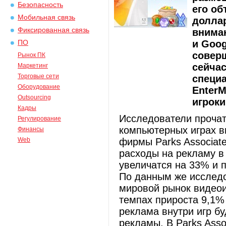
Безопасность
его о
Мобильная связь
доллар
Фиксированная связь
вниман
и Goog
ПО
соверш
Рынок ПК
сейчас
Маркетинг
Торговые сети
специ
Оборудование
EnterM
Outsourcing
игроки
Кадры
Исследователи проча
Регулирование
компьютерных играх в
Финансы
Web
фирмы Parks Associat
расходы на рекламу в
увеличатся на 33% и п
По данным же исследо
мировой рынок видеои
темпах прироста 9,1% 
реклама внутри игр бу
рекламы. В Parks Asso