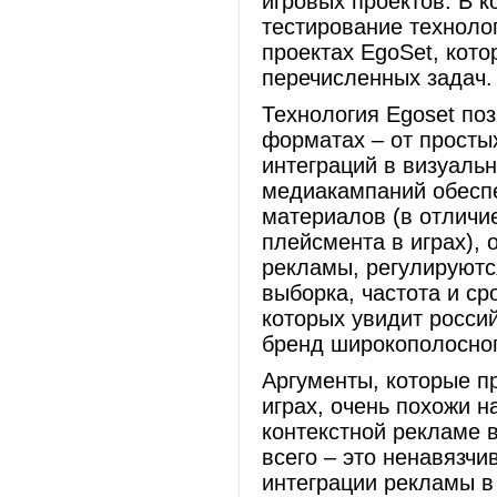
игровых проектов. В к
тестирование техноло
проектах EgoSet, кот
перечисленных задач.
Технология Egoset по
форматах – от просты
интеграций в визуаль
медиакампаний обесп
материалов (в отличи
плейсмента в играх),
рекламы, регулируютс
выборка, частота и с
которых увидит росси
бренд широкополосног
Аргументы, которые п
играх, очень похожи н
контекстной рекламе 
всего – это ненавязчи
интеграции рекламы в