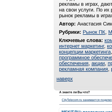
рекламы в играх, даю
на свои услуги. По их
рынок рекламы в играх
Автор:
Анастасия Сим
Рубрики:
Рынок ПК
,
М
Ключевые слова:
ко
интернет маркетинг
,
к
концепции маркетинга
программное обеспеч
обеспечения
,
акции
,
п
рекламная компания
,
наверх
А знаете ли Вы что?
CityTelecom.ru занимается подклю