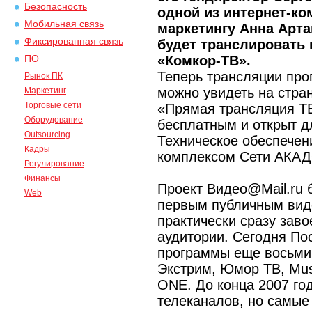
Безопасность
одной из интернет-ком
Мобильная связь
маркетингу Анна Арт
Фиксированная связь
будет транслировать 
«Комкор-ТВ».
ПО
Теперь трансляции про
Рынок ПК
можно увидеть на стр
Маркетинг
Торговые сети
«Прямая трансляция ТВ
Оборудование
бесплатным и открыт д
Outsourcing
Техническое обеспече
Кадры
комплексом Сети АКАД
Регулирование
Финансы
Проект Видео@Mail.ru б
Web
первым публичным виде
практически сразу зав
аудитории. Сегодня По
программы еще восьми 
Экстрим, Юмор ТВ, Musi
ONE. До конца 2007 го
телеканалов, но самые