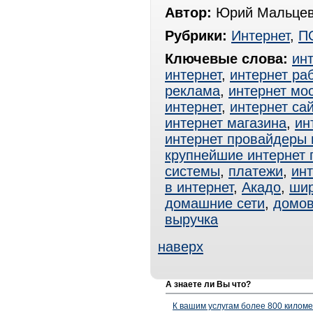
Автор:
Юрий Мальцев
Рубрики:
Интернет
,
П
Ключевые слова:
ин
интернет
,
интернет ра
реклама
,
интернет мо
интернет
,
интернет сай
интернет магазина
,
ин
интернет провайдеры
крупнейшие интернет
системы
,
платежи
,
ин
в интернет
,
Акадо
,
шир
домашние сети
,
домов
выручка
наверх
А знаете ли Вы что?
К вашим услугам более 800 километ