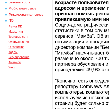
возрасте пользовател
Безопасность
адресом и временем 
Мобильная связь
призван помочь рекл
Фиксированная связь
привлекаемую ими ин
ПО
Социо-демографические
Рынок ПК
статистики в том случа
Маркетинг
сервиса "Мамба". Об э
Торговые сети
оптимизация и продвиж
Оборудование
директор компании "Бе
Outsourcing
"Мамбы" насчитывает б
Кадры
Регулирование
размечено около 700 т
Финансы
партнера обусловлен и
Web
принадлежит 49,9% акц
"Конечно, есть определ
репортеру ComNews Але
компьютеры, компьютер
используемые нескольк
страниц будет сильно 
по этим адресам".