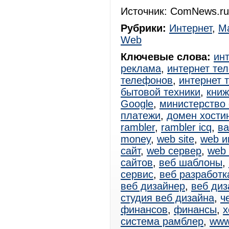
Источник: ComNews.ru
Рубрики:
Интернет
,
Ма
Web
Ключевые слова:
ин
реклама
,
интернет те
телефонов
,
интернет 
бытовой техники
,
книж
Google
,
министерство
платежи
,
домен хостин
rambler
,
rambler icq
,
ва
money
,
web site
,
web и
сайт
,
web сервер
,
web
сайтов
,
веб шаблоны
,
сервис
,
веб разработк
веб дизайнер
,
веб диз
студия веб дизайна
,
ч
финансов
,
финансы
,
х
система рамблер
,
www