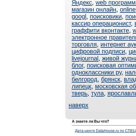
Яндекс
,
web программ
магазин онлайн
,
online
googl
,
поисковики
,
пои
кассир операционист
,
граффити вконтакте
,
w
электронное правител
торговля
,
интернет ау
цифровой подписи
,
ци
livejournal
,
живой журн
блог
,
поисковая оптим
одноклассники ру
,
нал
белгород
,
брянск
,
вла
липецк
,
московская об
тверь
,
тула
,
ярославл
наверх
А знаете ли Вы что?
Дата-центр DataHouse.ru по СПЕЦ-