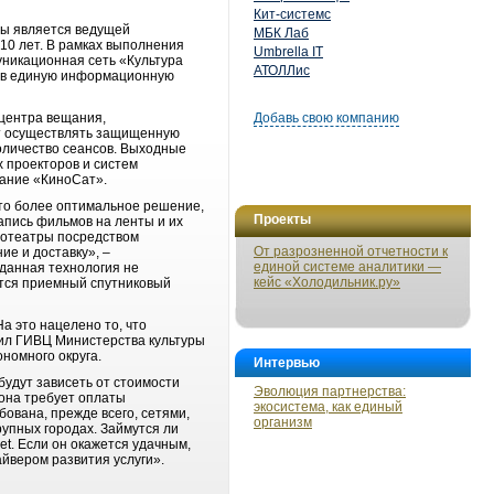
Кит-системс
ры является ведущей
МБК Лаб
10 лет. В рамках выполнения
Umbrella IT
никационная сеть «Культура
АТОЛЛис
ы в единую информационную
 центра вещания,
Добавь свою компанию
ет осуществлять защищенную
оличество сеансов. Выходные
 проекторов и систем
звание «КиноСат».
 это более оптимальное решение,
Проекты
пись фильмов на ленты и их
нотеатры посредством
От разрозненной отчетности к
е и доставку», –
единой системе аналитики —
 данная технология не
кейс «Холодильник.ру»
ется приемный спутниковый
а это нацелено то, что
щил ГИВЦ Министерства культуры
номного округа.
Интервью
удут зависеть от стоимости
Эволюция партнерства:
 она требует оплаты
экосистема, как единый
бована, прежде всего, сетями,
организм
рупных городах. Займутся ли
t. Если он окажется удачным,
айвером развития услуги».