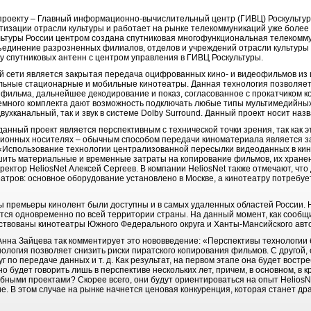
 проекту – Главный информационно-вычислительный центр (ГИВЦ) Роскульту
изации отрасли культуры и работает на рынке телекоммуникаций уже более 
ьтуры России центром создана спутниковая многофункциональная телекомму
бъединение разрозненных филиалов, отделов и учреждений отрасли культур
у спутниковых антенн с центром управления в ГИВЦ Роскультуры.
й сети является закрытая передача оцифрованных кино- и видеофильмов из
нальные стационарные и мобильные кинотеатры. Данная технология позволя
фильма, дальнейшее декодирование и показ, согласованное с прокатчиком к
емного комплекта дают возможность подключать любые типы мультимедийных
двухканальный, так и звук в системе Dolby Surround. Данный проект носит на
 данный проект является перспективным с технической точки зрения, так как
ионных носителях – обычным способом передачи киноматериала является за
 «Использование технологии централизованной пересылки видеоданных в ки
шить материальные и временные затраты на копирование фильмов, их хранени
ктор HeliosNet Алексей Сергеев. В компании HeliosNet также отмечают, что
еатров: основное оборудование установлено в Москве, а кинотеатру потребу
ы премьеры кинолент были доступны и в самых удаленных областей России. Н
ся одновременно по всей территории страны. На данный момент, как сооб
йствованы кинотеатры Южного Федерального округа и Ханты-Мансийского авто
на Зайцева так комментирует это нововведение: «Перспективы технологии б
нология позволяет снизить риски пиратского копирования фильмов. С другой,
 по передаче данных и т. д. Как результат, на первом этапе она будет востре
 будет говорить лишь в перспективе нескольких лет, причем, в основном, в к
ными проектами? Скорее всего, они будут ориентироваться на опыт HeliosNe
ие. В этом случае на рынке начнется ценовая конкуренция, которая станет др