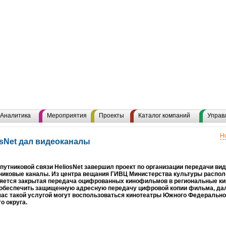
Аналитика
Мероприятия
Проекты
Каталог компаний
Управ
Н
osNet дал видеоканалы
путниковой связи HeliosNet завершил проект по организации передачи ви
никовые каналы. Из центра вещания ГИВЦ Министерства культуры распол
яется закрытая передача оцифрованных кинофильмов в региональные ки
 обеспечить защищенную адресную передачу цифровой копии фильма, да
час такой услугой могут воспользоваться кинотеатры Южного Федерально
о округа.