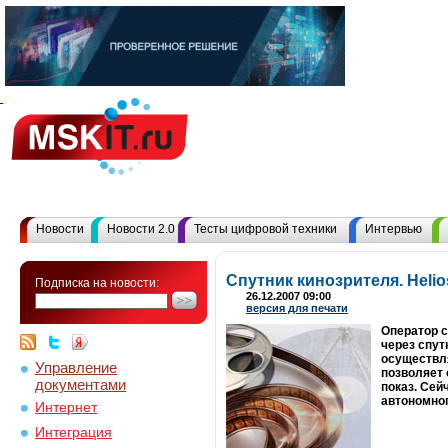
Новости
Новости 2.0
Тесты цифровой техники
Интервью
Спутник кинозрителя. Heli
Подписка на новости:
26.12.2007 09:00
версия для печати
Оператор с
через спут
осуществл
Управление
позволяет
документами
показ. Сей
автономног
Интернет
Интеграция