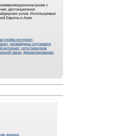
лекоммуникационном рынке с
онию, дистанционное
айдерских узлов. Используемые
ной Европы и Азии.
астройка интернет
,
рнет
,
провайдеры спутникого
й интернет
,
сети передачи
анной связи
,
финансирование
,
ынке данных