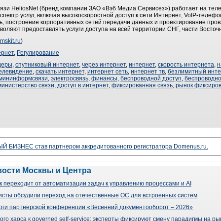
вязи HeliosNet (бренд компании ЗАО «Вэб Медиа Сервисез») работает на те
спектр услуг, включая высокоскоростной доступ к сети Интернет, VoIP-телеф
, построение корпоративных сетей передачи данных и проектирование пров
воляют предоставлять услуги доступа на всей территории СНГ, части Восточ
mskit.ru
)
ернет
,
Регулирование
деры
,
спутниковый интернет
,
через интернет
,
интернет
,
скорость интернета
,
н
елевидение
,
скачать интернет
,
интернет сеть
,
интернет тв
,
безлимитный инте
мининформсвязи
,
электросвязь
,
финансы
,
беспроводной доступ
,
беспроводно
министерство связи
,
доступ в интернет
,
фиксированная связь
,
рынок фиксиров
 БИЗНЕС став партнером аккредитованного регистратора Domenus.ru.
вости Москвы и Центра
 переходит от автоматизации задач к управлению процессами и AI
сты обсудили переход на отечественные ОС для встроенных систем
оги партнерской конференции «Весенний документооборот – 2026»
го хаоса к governed self-service: эксперты фиксируют смену парадигмы на р