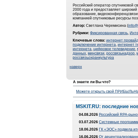
Российский оператор спутниковой с
2000 года и предоставляет широкий 
образование, видеоконференцсвязиь
компанией спутниковые ресурсы поз
Автор:
Светлана Черемисина (
info@
Рубрики:
Фиксированная связь
,
Инт
Ключевые слова:
интернет провай
подключение интернета
,
интернет т
интернета
,
цифровое телевидение
,
данных
,
минсвязи
,
россвязьнадзор
,
россвязьохранкультура
наверх
А знаете ли Вы что?
Можете открыть свой ПРИБЫЛЬНЫЙ
MSKIT.RU: последние но
04.08.2026
Российский RPA-рынок
03.07.2026
Системные программи
18.06.2026
ГК «ЭОС» подвела ит
16.06.2026
От децентрализованно