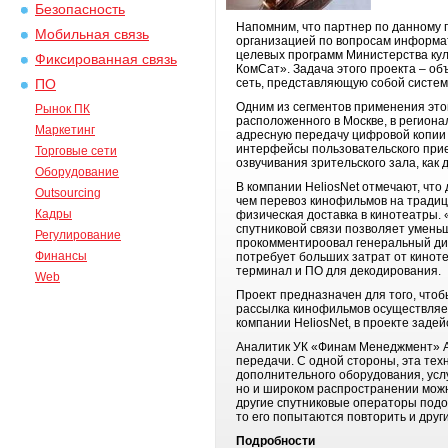
Безопасность
Напомним, что партнер по данному
Мобильная связь
организацией по вопросам информат
целевых программ Министерства кул
Фиксированная связь
КомСат». Задача этого проекта – о
сеть, представляющую собой систем
ПО
Одним из сегментов применения это
Рынок ПК
расположенного в Москве, в регио
Маркетинг
адресную передачу цифровой копии 
интерфейсы пользовательского при
Торговые сети
озвучивания зрительского зала, как 
Оборудование
В компании HeliosNet отмечают, что
Outsourcing
чем перевоз кинофильмов на традиц
Кадры
физическая доставка в кинотеатры.
спутниковой связи позволяет умень
Регулирование
прокомментироовал генеральный дире
Финансы
потребует больших затрат от кинот
терминал и ПО для декодирования.
Web
Проект предназначен для того, чтоб
рассылка кинофильмов осуществляет
компании HeliosNet, в проекте заде
Аналитик УК «Финам Менеджмент» Ан
передачи. С одной стороны, эта тех
дополнительного оборудования, услуг
но и широком распространении можно
другие спутниковые операторы подоб
то его попытаются повторить и друг
Подробности