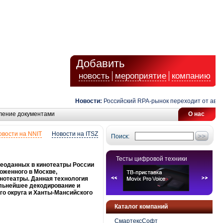
Добавить
новость
мероприятие
компанию
Новости:
Российский RPA-рынок переходит от автомат
ление документами
О нас
овости на NNIT
Новости на ITSZ
Поиск:
Тесты цифровой техники
деоданных в кинотеатры России
оженного в Москве,
нотеатры. Данная технология
льнейшее декодирование и
го округа и Ханты-Мансийского
Каталог компаний
СмартексСофт