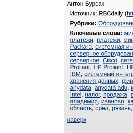
Антон Бурсак
Источник: RBCdaily (
ht
Рубрики:
Оборудован
Ключевые слова:
ми
платежи
,
платежи
,
ми
Packard
,
системная ин
серверное оборудова
серверное
,
Cisco
,
сет
Proliant
,
HP Proliant
,
HP
IBM
,
системный интег
хранения данных
,
фин
anydata
,
anydata adu
,
Intel
,
налог
,
продажа
,
владимир
,
иваново
,
к
область
,
орел
,
рязань
наверх