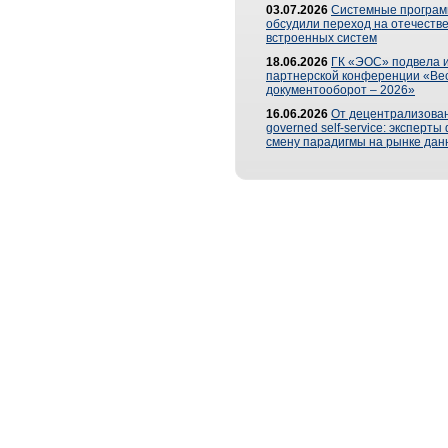
03.07.2026
Системные програ
обсудили переход на отечеств
встроенных систем
18.06.2026
ГК «ЭОС» подвела и
партнерской конференции «Ве
документооборот – 2026»
16.06.2026
От децентрализован
governed self-service: эксперт
смену парадигмы на рынке дан