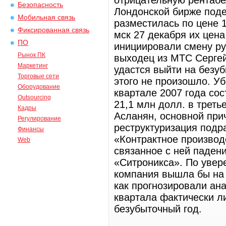
отрицательную рентабе
Безопасность
Лондонской бирже поде
Мобильная связь
разместилась по цене 1
Фиксированная связь
мск 27 декабря их цен
ПО
инициировали смену ру
Рынок ПК
выходец из МТС Сергей
Маркетинг
удастся выйти на безуб
Торговые сети
этого не произошло. У
Оборудование
квартале 2007 года со
Outsourcing
21,1 млн долл. в треть
Кадры
Асланян, основной при
Регулирование
реструктуризация подр
Финансы
«Контрактное производ
Web
связанное с ней паден
«Ситроникса». По увере
компания вышла бы на 
как прогнозировали ана
квартала фактически 
безубыточный год.