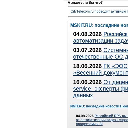
А знаете ли Вы что?
CityTelecom.ru проводит активную
MSKIT.RU: последние но
04.08.2026
Российск
автоматизации зада
03.07.2026
Системны
отечественные ОС д
18.06.2026
ГК «ЭОС»
«Весенний документ
16.06.2026
От децен
service: эксперты 
данных
NNIT.RU: последние новости Ниж
04.08.2026
Российский RPA-рын
от автоматизации задач к упр
процессами и AI