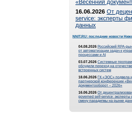
«Весенний документ
16.06.2026
От децен
service: эксперты 
данных
NNIT.RU: последние новости Ниж
04.08.2026
Российский RPA-рын
от автоматизации задач к упр
процессами и AI
03.07.2026
Системные програ
обсудили переход на отечеств
встроенных систем
18.06.2026
ГК «ЭОС» подвела и
партнерской конференции «Ве
документооборот – 2026»
16.06.2026
От децентрализован
governed self-service: эксперт
смену парадигмы на рынке дан