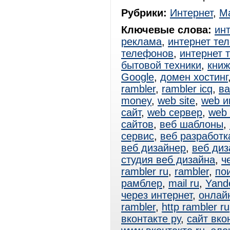
Рубрики:
Интернет
,
Ма
Ключевые слова:
ин
реклама
,
интернет те
телефонов
,
интернет 
бытовой техники
,
книж
Google
,
домен хостинг
rambler
,
rambler icq
,
ва
money
,
web site
,
web и
сайт
,
web сервер
,
web
сайтов
,
веб шаблоны
,
сервис
,
веб разработк
веб дизайнер
,
веб диз
студия веб дизайна
,
ч
rambler ru
,
rambler
,
по
рамблер
,
mail ru
,
Yand
через интернет
,
онлай
rambler
,
http rambler ru
вконтакте ру
,
сайт вко