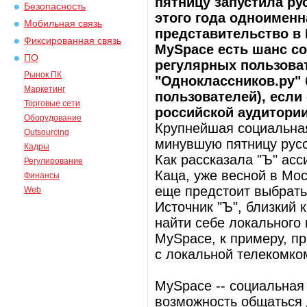
пятницу запустила ру
Безопасность
этого года одноименн
Мобильная связь
представительство в 
Фиксированная связь
MySpace есть шанс со
ПО
регулярных пользоват
Рынок ПК
"Одноклассников.ру" 
Маркетинг
пользователей), если
Торговые сети
российской аудитории
Оборудование
Крупнейшая социальная
Outsourcing
минувшую пятницу русс
Кадры
Как рассказала "Ъ" ас
Регулирование
Каца, уже весной в Мо
Финансы
еще предстоит выбрать
Web
Источник "Ъ", близкий 
найти себе локального 
MySpace, к примеру, п
с локальной телекомко
MySpace -- социальная
возможность общаться 