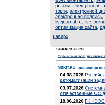
www вконтакте ru
,
эле
россия
,
электронная т
торги
,
электронной ци
электронная подпись
,
livejournal ru
,
live journa
оптимизация сайта
,
од
наверх
А знаете ли Вы что?
CityTelecom.ru проводит активную
MSKIT.RU: последние но
04.08.2026
Российск
автоматизации зада
03.07.2026
Системны
отечественные ОС д
18.06.2026
ГК «ЭОС»