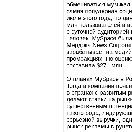
обмениваться музыкаль
самая популярная соци
июле этого года, по да
млн пользователей в во
с суточной аудиторией 
человек. MySpace была
Мердока News Corporati
зарабатывает на медий
промоакциях. По оценке
составила $271 млн.
О планах MySpace в Ро
Тогда в компании пояс
в странах с развитым 
делают ставки на рынк
существенным потенциа
такого рода; лидирующ
серьезной выручки, одн
рынок рекламы в рунете