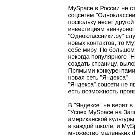
MySpace в России не с
соцсетям "Одноклассники
поскольку несет другой
инвестициям венчурно
"Одноклассники.ру" сл
новых контактов, то M
себе миру. По большому
некогда популярного "Н
создать страницу, выло
Прямыми конкурентами 
новая сеть "Яндекса" --
"Яндекса" соцсети не 
есть возможность проя
В "Яндексе" не верят 
"Успех MySpace на Зап
американской культуры.
в каждой школе, и MyS
множество маленьких ф