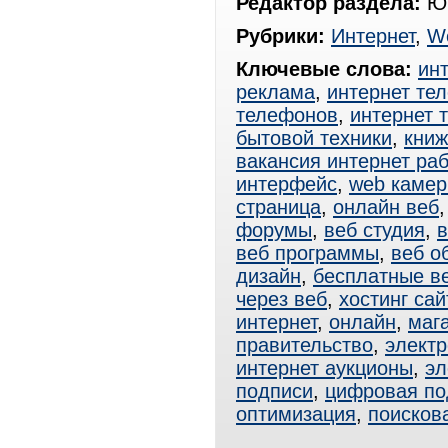
Редактор раздела:
Юр
Рубрики:
Интернет
,
W
Ключевые слова:
ин
реклама
,
интернет те
телефонов
,
интернет 
бытовой техники
,
книж
вакансия интернет ра
интерфейс
,
web каме
страница
,
онлайн веб
форумы
,
веб студия
,
в
веб программы
,
веб о
дизайн
,
бесплатные в
через веб
,
хостинг сай
интернет
,
онлайн
,
маг
правительство
,
электр
интернет аукционы
,
эл
подписи
,
цифровая по
оптимизация
,
поисков