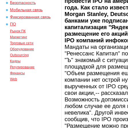
провести IPO на аме
Безопасность
года. Как стало извес
Мобильная связь
Morgan Stanley, Deuts
Фиксированная связь
банками уже подписан
ПО
капитализация "Яндек
Рынок ПК
размещение его акций
Маркетинг
IPO компаний инфоко
Торговые сети
Мандаты на организаци
Оборудование
"Ренессанс Капитал" по
Outsourcing
"Ъ" знакомый с ситуаци
Кадры
площадкой для размещ
Регулирование
"Объем размещения еще
Финансы
компании нет острой н
Web
вырученных от IPO сре
свои акции,-- рассказа
Возможность допэмисси
любом случае ее доля
невелика". Другой инв
сообщив, что IPO произ
"Размещение можно про