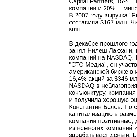
Capital Partners, 15% -
компании и 20% -- мин
В 2007 году выручка "
составила $167 млн. Чи
млн.
В декабре прошлого го
занял Нилеш Лакхани,
компаний на NASDAQ.
"СТС-Медиа", он участ
американской бирже в 
16,4% акций за $346 м
NASDAQ в неблагоприя
конъюнктуру, компания
и получила хорошую оц
Константин Белов. По е
капитализацию в разме
компании позитивные, 
из немногих компаний 
зарабатывает деньги. Б