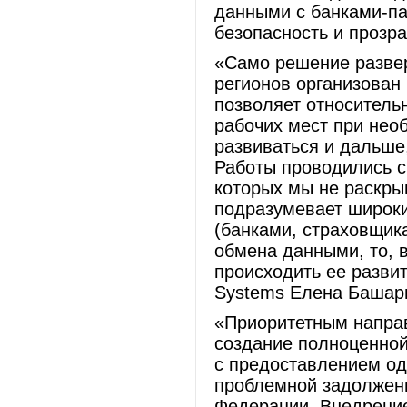
данными с банками-п
безопасность и прозра
«Само решение развер
регионов организован 
позволяет относитель
рабочих мест при нео
развиваться и дальше,
Работы проводились 
которых мы не раскры
подразумевает широки
(банками, страховщик
обмена данными, то, 
происходить ее разви
Systems Елена Башари
«Приоритетным напра
создание полноценной
с предоставлением оди
проблемной задолженн
Федерации. Внедрение