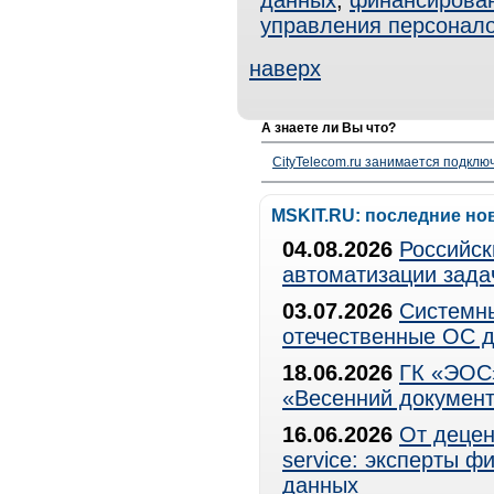
данных
,
финансирова
управления персонал
наверх
А знаете ли Вы что?
CityTelecom.ru занимается подклю
MSKIT.RU: последние но
04.08.2026
Российск
автоматизации зада
03.07.2026
Системны
отечественные ОС д
18.06.2026
ГК «ЭОС»
«Весенний документ
16.06.2026
От децен
service: эксперты 
данных