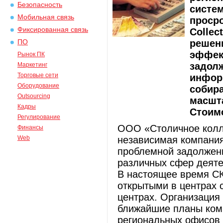
Безопасность
систе
Мобильная связь
проср
Фиксированная связь
Collec
решен
ПО
эффек
Рынок ПК
задолж
Маркетинг
Торговые сети
инфор
Оборудование
собира
Outsourcing
масшта
Кадры
Стоимо
Регулирование
ООО «Столичное коллек
Финансы
Web
независимая компания
проблемной задолжен
различных сфер деятел
В настоящее время СК
открытыми в центрах 
центрах. Организация 
ближайшие планы комп
региональных офисов 