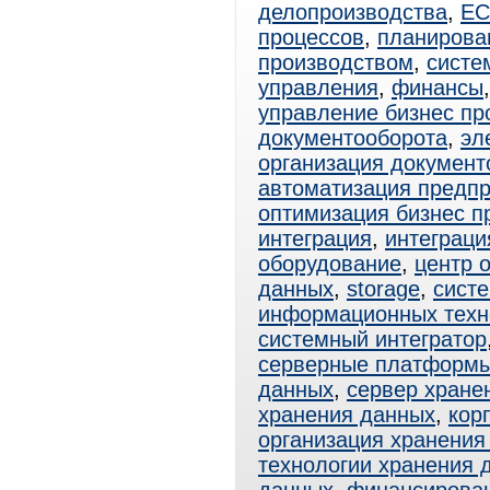
делопроизводства
,
E
процессов
,
планирова
производством
,
систе
управления
,
финансы
управление бизнес пр
документооборота
,
эл
организация документ
автоматизация предп
оптимизация бизнес п
интеграция
,
интеграци
оборудование
,
центр 
данных
,
storage
,
сист
информационных техн
системный интегратор
серверные платформ
данных
,
сервер хране
хранения данных
,
кор
организация хранения
технологии хранения 