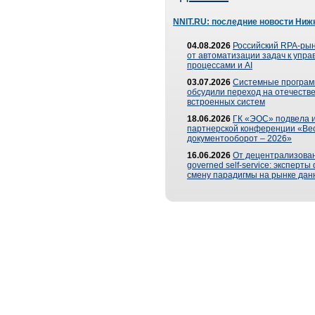
NNIT.RU: последние новости Ниж
04.08.2026
Российский RPA-рын
от автоматизации задач к упр
процессами и AI
03.07.2026
Системные програ
обсудили переход на отечеств
встроенных систем
18.06.2026
ГК «ЭОС» подвела и
партнерской конференции «Ве
документооборот – 2026»
16.06.2026
От децентрализован
governed self-service: эксперт
смену парадигмы на рынке дан