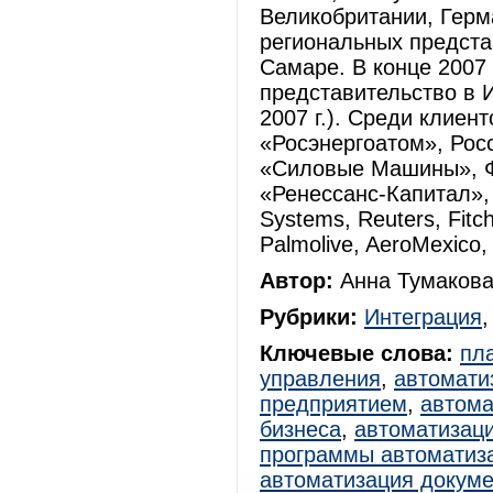
Великобритании, Герм
региональных представ
Самаре. В конце 2007
представительство в 
2007 г.). Среди клиен
«Росэнергоатом», Рос
«Силовые Машины», Ф
«Ренессанс-Капитал», 
Systems, Reuters, Fitc
Palmolive, AeroMexico,
Автор:
Анна Тумакова
Рубрики:
Интеграция
Ключевые слова:
пл
управления
,
автомати
предприятием
,
автома
бизнеса
,
автоматизац
программы автоматиз
автоматизация докум