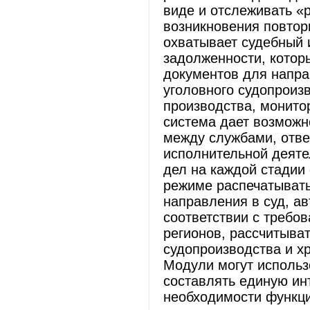
виде и отслеживать «
возникновения повторн
охватывает судебный 
задолженности, котор
документов для направ
уголовного судопроиз
производства, монитор
система дает возможн
между службами, отве
исполнительной деяте
дел на каждой стадии
режиме распечатыват
направления в суд, ав
соответствии с требо
регионов, рассчитыва
судопроизводства и х
Модули могут использо
составлять единую ин
необходимости функц