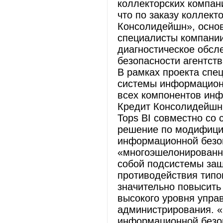
коллекторских компани
что по заказу коллект
Консолидейшн», основ
специалисты компании 
диагностическое обс
безопасности агентст
В рамках проекта спе
системы информационн
всех компонентов инф
Кредит Консолидейшн
Tops BI совместно со
решение по модифици
информационной безоп
«многоэшелонированн
собой подсистемы за
противодействия типо
значительно повысить
высокого уровня упра
администрирования. 
информационной безоп