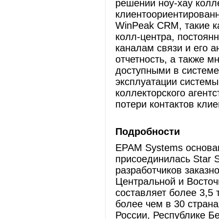
решении ноу-хау колл
клиентоориентированн
WinPeak CRM, такие к
колл-центра, постоян
каналам связи и его а
отчетность, а также м
доступными в системе
эксплуатации системы
коллекторского агентс
потери контактов кли
Подробности
EPAM Systems основана
присоединилась Star 
разработчиков заказн
Центральной и Восточ
составляет более 3,5
более чем в 30 стран
России, Республике Б