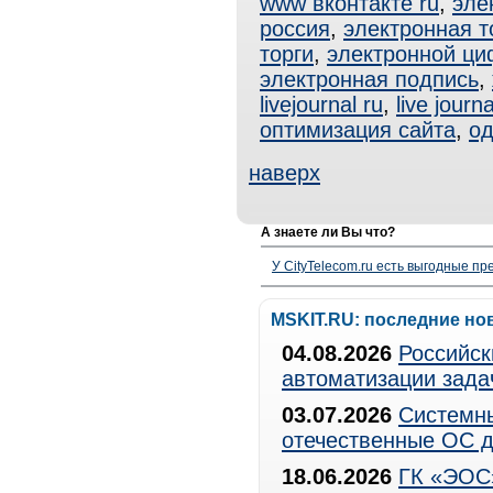
www вконтакте ru
,
эле
россия
,
электронная т
торги
,
электронной ци
электронная подпись
,
livejournal ru
,
live journa
оптимизация сайта
,
од
наверх
А знаете ли Вы что?
У CityTelecom.ru есть выгодные п
MSKIT.RU: последние но
04.08.2026
Российск
автоматизации зада
03.07.2026
Системны
отечественные ОС д
18.06.2026
ГК «ЭОС»