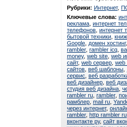
Рубрики:
Интернет
,
П
Ключевые слова:
ин
реклама
,
интернет те
телефонов
,
интернет 
бытовой техники
,
книж
Google
,
домен хостинг
rambler
,
rambler icq
,
ва
money
,
web site
,
web и
сайт
,
web сервер
,
web
сайтов
,
веб шаблоны
,
сервис
,
веб разработк
веб дизайнер
,
веб диз
студия веб дизайна
,
ч
rambler ru
,
rambler
,
по
рамблер
,
mail ru
,
Yand
через интернет
,
онлай
rambler
,
http rambler ru
вконтакте ру
,
сайт вко