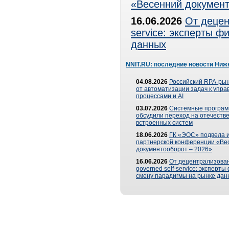
«Весенний документ
16.06.2026
От децен
service: эксперты 
данных
NNIT.RU: последние новости Ниж
04.08.2026
Российский RPA-рын
от автоматизации задач к упр
процессами и AI
03.07.2026
Системные програ
обсудили переход на отечеств
встроенных систем
18.06.2026
ГК «ЭОС» подвела и
партнерской конференции «Ве
документооборот – 2026»
16.06.2026
От децентрализован
governed self-service: эксперт
смену парадигмы на рынке дан