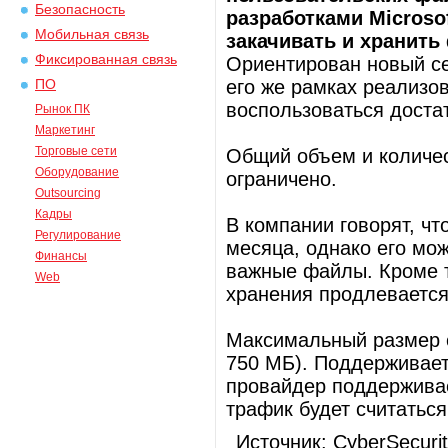
Безопасность
разработками Microso
Мобильная связь
закачивать и хранить
Фиксированная связь
Ориентирован новый сер
его же рамках реализов
ПО
воспользоваться достат
Рынок ПК
Маркетинг
Торговые сети
Общий объем и количес
Оборудование
ограничено.
Outsourcing
Кадры
В компании говорят, чт
Регулирование
месяца, однако его мо
Финансы
важные файлы. Кроме то
Web
хранения продлевается
Максимальный размер о
750 МБ). Поддерживает
провайдер поддерживае
трафик будет считаться
Источник: CyberSecurity