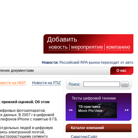
Добавить
новость
мероприятие
компанию
Новости:
Российский RPA-рынок переходит от автомати
ление документами
О нас
овости на NNIT
Новости на ITSZ
Поиск:
Тесты цифровой техники
с прежней оценкой. Об этом
цифровых фотоаппаратов,
 данных. В 2007 г в цифровой
елефонов iPhone с памятью 8 ГБ.
 отдельных людей в цифровую
Каталог компаний
аясь электронной почтой,
быстрорастущему сегменту
СмартексСофт