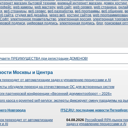
нтернет магазин бытовой техники
,
книжный интернет магазин
,
домен хостинг
ерфейс
,
web камеры
,
web мастеру
,
web сайт
,
web сервер
,
web страница
,
онлай
ия
,
веб страницы
,
веб сервис
,
веб разработка
,
веб программы
,
веб общение
,
в
еб сайта
,
студия веб дизайна
,
через веб
,
хостинг сайтов
,
web программирован
 Софт
,
электронное правительство
,
электронная россия
,
электронная торговл
фровой подписи
,
цифровая подпись
,
электронная подпись
,
блог
,
поисковая оп
олучаете ПРЕИМУЩЕСТВА при регистрации ДОМЕНОВ!
вости Москвы и Центра
 переходит от автоматизации задач к управлению процессами и AI
сты обсудили переход на отечественные ОС для встроенных систем
оги партнерской конференции «Весенний документооборот – 2026»
го хаоса к governed self-service: эксперты фиксируют смену парадигмы на р
него Новгорода
ITSZ.RU: последние новости Петербург
ок переходит от автоматизации
04.08.2026
Российский RPA-рынок пе
 и AI
задач к управлению процессами и AI