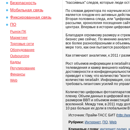
Безопасность
"пассивных" следов, которые люди ос
Мобильная связь
По словам директора по научным исс
является плодом его активных действ
Фиксированная связь
Вторая половина следа, или "цифрова
рассылки, хронология посещения сайт
ПО
центрах. Впервые в истории цифровая
Рынок ПК
Благодаря огромному размеру и стре
Маркетинг
бизнес уже сейчас. По мнению аналит
все более разнообразными и объемны
Торговые сети
мере того, как они пытаются разобрат
Оборудование
Как отмечают аналитики, к 2011 г разм
Outsourcing
Кадры
Рост объемов информации в гигабайта
телевидения и камер внешнего наблю
Регулирование
достоверности и конфиденциальности 
Финансы
приводит к тому, что количество "кон
количество гигабайт. Информация, соз
Web
требовать гигантских усилий по управ
Количество цифровых фотоаппаратов 
пленку. Объем данных в цифровой все
размером ВВП и объемом инвестиций в
вселенной. Между тем, в 2011 году д
10 раз больше их доли в глобальном 
Источник: Прайм-ТАСС БИТ (
http://w
Рубрики:
Интернет
,
ПО
,
Web
Ключевые слова:
интернет радио
,