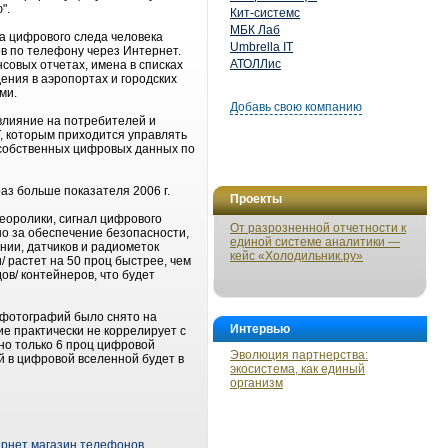
".
Кит-системс
МБК Лаб
а цифрового следа человека
Umbrella IT
в по телефону через Интернет.
АТОЛЛис
совых отчетах, имена в списках
ения в аэропортах и городских
ми.
Добавь свою компанию
влияние на потребителей и
, которым приходится управлять
собственных цифровых данных по
раз больше показателя 2006 г.
Проекты
еоролики, сигнал цифрового
От разрозненной отчетности к
о за обеспечение безопасности,
единой системе аналитики —
нии, датчиков и радиометок
кейс «Холодильник.ру»
/ растет на 50 проц быстрее, чем
ов/ контейнеров, что будет
 фотографий было снято на
Интервью
е практически не коррелирует с
но только 6 проц цифровой
Эволюция партнерства:
й в цифровой вселенной будет в
экосистема, как единый
организм
ернет магазин телефонов
,