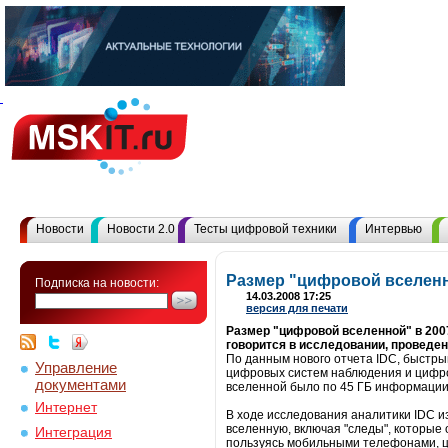
Новости
Новости 2.0
Тесты цифровой техники
Интервью
Размер "цифровой вселенно
Подписка на новости:
14.03.2008 17:25
версия для печати
Размер "цифровой вселенной" в 2007
говорится в исследовании, проведе
По данным нового отчета IDC, быстр
Управление
цифровых систем наблюдения и цифро
документами
вселенной было по 45 ГБ информации 
Интернет
В ходе исследования аналитики IDC 
вселенную, включая "следы", которые
Интеграция
пользуясь мобильными телефонами, 