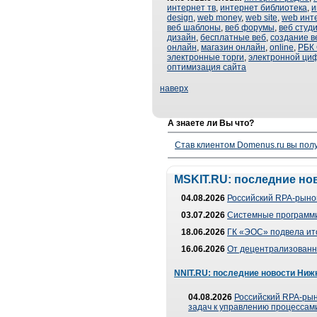
интернет тв
,
интернет библиотека
,
и
design
,
web money
,
web site
,
web инт
веб шаблоны
,
веб форумы
,
веб студ
дизайн
,
бесплатные веб
,
создание в
онлайн
,
магазин онлайн
,
online
,
РБК
электронные торги
,
электронной ци
оптимизация сайта
наверх
А знаете ли Вы что?
Став клиентом Domenus.ru вы п
MSKIT.RU: последние но
04.08.2026
Российский RPA-рынок
03.07.2026
Системные программи
18.06.2026
ГК «ЭОС» подвела ит
16.06.2026
От децентрализованно
NNIT.RU: последние новости Ниж
04.08.2026
Российский RPA-рын
задач к управлению процессами