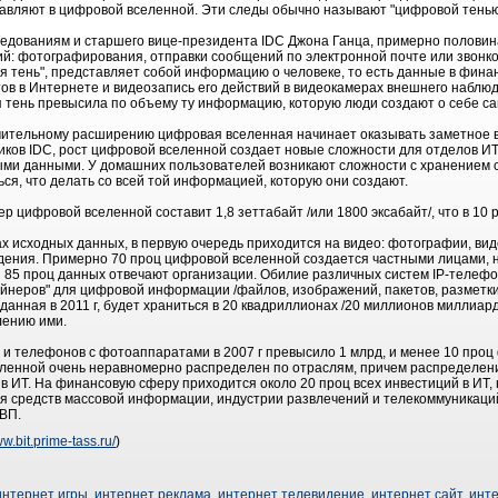
тавляют в цифровой вселенной. Эти следы обычно называют "цифровой тенью
ледованиям и старшего вице-президента IDC Джона Ганца, примерно половин
ий: фотографирования, отправки сообщений по электронной почте или звонко
я тень", представляет собой информацию о человеке, то есть данные в финан
ов в Интернете и видеозапись его действий в видеокамерах внешнего наблюд
 тень превысила по объему ту информацию, которую люди создают о себе са
мительному расширению цифровая вселенная начинает оказывать заметное 
иков IDC, рост цифровой вселенной создает новые сложности для отделов ИТ
ми данными. У домашних пользователей возникают сложности с хранением 
ься, что делать со всей той информацией, которую они создают.
ер цифровой вселенной составит 1,8 зеттабайт /или 1800 эксабайт/, что в 10 
х исходных данных, в первую очередь приходится на видео: фотографии, вид
дения. Примерно 70 проц цифровой вселенной создается частными лицами, н
85 проц данных отвечают организации. Обилие различных систем IP-телефо
тейнеров" для цифровой информации /файлов, изображений, пакетов, разметки
данная в 2011 г, будет храниться в 20 квадриллионах /20 миллионов миллиард
лению ими.
и телефонов с фотоаппаратами в 2007 г превысило 1 млрд, и менее 10 проц
ленной очень неравномерно распределен по отраслям, причем распределени
 ИТ. На финансовую сферу приходится около 20 проц всех инвестиций в ИТ, 
оля средств массовой информации, индустрии развлечений и телекоммуникаци
ВВП.
ww.bit.prime-tass.ru/
)
интернет игры
,
интернет реклама
,
интернет телевидение
,
интернет сайт
,
инт