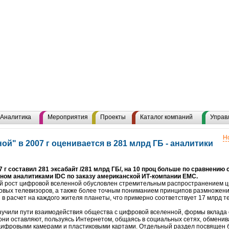
Аналитика
Мероприятия
Проекты
Каталог компаний
Управ
Н
й" в 2007 г оценивается в 281 млрд ГБ - аналитики
 г составил 281 эксабайт /281 млрд ГБ/, на 10 проц больше по сравнению 
нном аналитиками IDC по заказу американской ИТ-компании EMC.
ый рост цифровой вселенной обусловлен стремительным распространением 
вых телевизоров, а также более точным пониманием принципов размножения
в расчет на каждого жителя планеты, что примерно соответствует 17 млрд т
изучили пути взаимодействия общества с цифровой вселенной, формы вклада
 они оставляют, пользуясь Интернетом, общаясь в социальных сетях, обменив
цифровыми камерами и пластиковыми картами. Отдельный раздел посвящен 