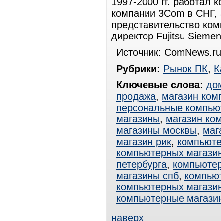
1997-2000 гг. работал
компании 3Com в СНГ, а
представительство комп
директор Fujitsu Sieme
Источник: ComNews.ru
Рубрики:
Рынок ПК
,
К
Ключевые слова:
до
продажа
,
магазин ком
персональные компью
магазины
,
магазин ко
магазины москвы
,
маг
магазин рик
,
компьюте
компьютерных магази
петербурга
,
компьютер
магазины спб
,
компью
компьютерных магази
компьютерные магази
наверх