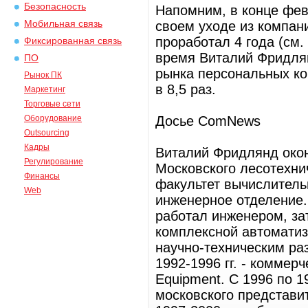
Безопасность
Напомним, в конце фев
Мобильная связь
своем уходе из компани
проработал 4 года (см.
Фиксированная связь
время Виталий Фридлян
ПО
рынка персональных ко
Рынок ПК
в 8,5 раз.
Маркетинг
Торговые сети
Оборудование
Досье ComNews
Outsourcing
Кадры
Виталий Фридлянд окон
Регулирование
Московского лесотехниче
Финансы
факультет вычислитель
Web
инженерное отделение. 
работал инженером, з
комплексной автоматиза
научно-техническим ра
1992-1996 гг. - коммерч
Equipment. С 1996 по 1
московского представит