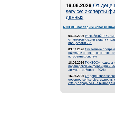
16.06.2026
От децен
service: эксперты 
данных
NNIT.RU: последние новости Ниж
04.08.2026
Российский RPA-рын
от автоматизации задач к упр
процессами и AI
03.07.2026
Системные програ
обсудили переход на отечеств
встроенных систем
18.06.2026
ГК «ЭОС» подвела и
партнерской конференции «Ве
документооборот – 2026»
16.06.2026
От децентрализован
governed self-service: эксперт
смену парадигмы на рынке дан