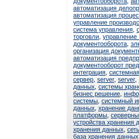
документооборота
,
ав
автоматизация делоп
автоматизация процес
управление производ
система управления
,
торговли
,
управление 
документооборота
,
эл
организация документ
автоматизация предп
документооборот пре
интеграция
,
системная
сервер
,
server
,
server
,
данных
,
системы хран
бизнес решение
,
инфо
системы
,
системный и
данных
,
хранение дан
платформы
,
серверны
устройства хранения 
хранения данных
,
сет
база хранения данных