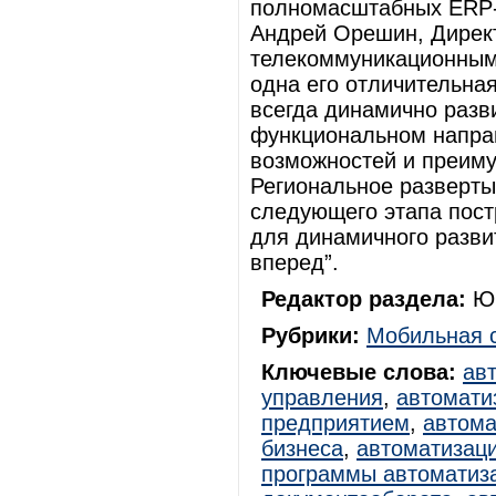
полномасштабных ERP-п
Андрей Орешин, Директ
телекоммуникационными
одна его отличительна
всегда динамично разв
функциональном напра
возможностей и преиму
Региональное разверты
следующего этапа пост
для динамичного разви
вперед”.
Редактор раздела:
Юр
Рубрики:
Мобильная 
Ключевые слова:
ав
управления
,
автомати
предприятием
,
автома
бизнеса
,
автоматизац
программы автоматиз