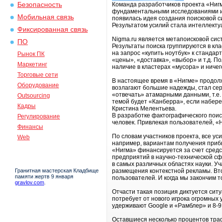
Безопасность
Команда разработчиков проекта «Нигм
фундаментальными исследованиями и п
Мобильная связь
появилась идея создания поисковой с
Результатом усилий стала интеллекту
Фиксированная связь
Nigma.ru является метапоисковой сист
ПО
Результаты поиска группируются в кл
на запрос «купить ноутбук» к стандар
Рынок ПК
«цены», «доставка», «выбор» и т.д. 
Маркетинг
наличие в кластерах «мусора» и ниче
Торговые сети
В настоящее время в «Нигме» продолж
Оборудование
возлагают большие надежды, стал сер
«отвечать» атамарными данными, т.е. 
Outsourcing
темой будет «Канберра», если наберет
Кадры
Кристина Мелентьева.
В разработке фактографического поис
Регулирование
человек. Привлекая пользователей, «
Финансы
По словам участников проекта, все у
Web
например, вариантам получения приб
«Нигма» финансируется за счет средс
предприятий в научно-технической с
в самых различных областях науки. Уч
Гранитная мастерская Кладбище
размещения контекстной рекламы. Вто
памяти жертв 9 января
пользователей. И когда мы закончим то
gravlov.com
.
Отчасти такая позиция диктуется ситу
потребует от нового игрока огромных 
удерживают Google и «Рамблер» и 8-9
Оставшиеся несколько процентов тра