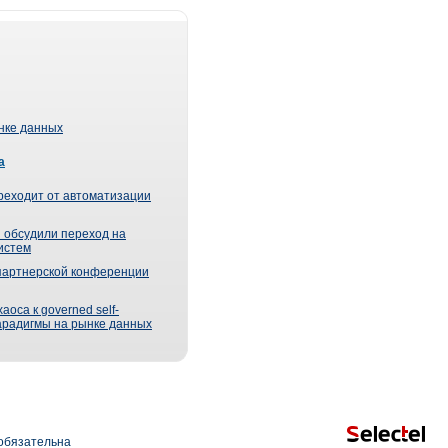
ынке данных
а
реходит от автоматизации
 обсудили переход на
истем
партнерской конференции
оса к governed self-
парадигмы на рынке данных
обязательна