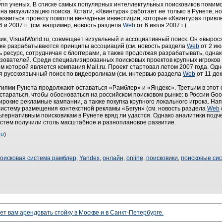
рупп ученых. В списке самых популярных интеллектульных поисковиков поми
 на визуализацию поиска. Кстати, «Квинтура» работает не только в Рунете, но
звиться проекту помогли венчурные инвестиции, которые «Квинтура» привле
6 и 2007 гг. (см. например, новость раздела
Web
от 6 июля 2007 г.).
, VisualWorld.ru, совмещает визуальный и ассоциативный поиск. Он «вырос» 
кже разрабатываются принципы ассоциаций (см. новость раздела
Web
от 2 ию
ь ресурс, сотрудничая с блоггерами, а также продолжая разрабатывать, одна
ьзователей. Среди специализированных поисковых проектов крупных игроков
м которой является компания Mail.ru. Проект стартовал летом 2007 года. Од
я русскоязычный поиск по видеороликам (см. интервью раздела
Web
от 11 дек
ями Рунета продолжают оставаться «Рамблер» и «Яндекс». Третьим в этот 
остараться, чтобы обосноваться на российском поисковом рынке: в России Go
рокие рекламные кампании, а также покупка крупного локального игрока. На
истему размещения контекстной рекламы «Бегун» (см. новость раздела
Web
ьтернативным поисковикам в Рунете вряд ли удастся. Однако аналитики подче
систем получили столь масштабное и разноплановое развитие.
ru
)
оисковая система рамблер
,
Yandex
,
онлайн
,
online
,
поисковики
,
поисковые си
ет вам арендовать стойку в Москве и в Санкт-Петербурге.