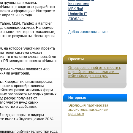
ки группы занимались
Кит-системс
Нигме», в ходе этих разработок
МБК Лаб
 поиск информации в Интернете.
Umbrella IT
 апреля 2005 года.
АТОЛЛис
Yahoo, MSN, Yandex и Rambler.
редложенных ссылках. Например,
ие ссылки: «интернет-магазины»,
Добавь свою компанию
вантные результаты. Несмотря на
, на которое участники проекта
ователей система сможет
», то в колонке слева первой же
Проекты
няет PR-менеджер проекта «Нигма»
От разрозненной отчетности к
терами системы являются 466
единой системе аналитики —
аниями аудитории.
кейс «Холодильник.ру»
мы. К меркантильным вопросам,
 почти с пренебрежением.
одействия развитию малых форм
чных разработок молодых ученых
Интервью
од ресурс получает от
у с учетом нужд самих
Эволюция партнерства:
 качество и удобство».
экосистема, как единый
организм
7 года, и прорыв в лидеры
ете имеет «Яндекс», около 20 %
явились приблизительно три года