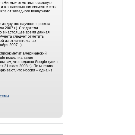
мо «Нигмы» отметим поисковую
 и в англоязычном сегменте сети.
кла от западного венчурного
из другого научного проекта -
ля 2007 г.). Создатели
ко в настоящее время данная
 Рунета следует отметить
ной из отличительных
абря 2007 г.).
список метит американский
ogle пошел на такие
помним, что недавно Google купил
от 21 июля 2008 г.). По мнению
ркивают, что Россия – одна из
стемы