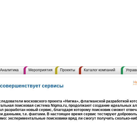
Аналитика
Мероприятия
Проекты
Каталог компаний
Управ
Н
» совершенствует сервисы
ледователи московского проекта «Нигма», флагманской разработкой кот
альная поисковая система Nigma.ru, продолжают создание идеальных ал
л разработан новый сервис, благодаря которому поисковик сможет отвеч
 данными, т.е. фактами. В настоящее время сервис тестируют добровол
мо: экспериментальные поисковики вряд ли смогут получить сколько-ни