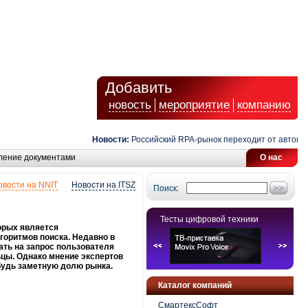
Добавить
новость
мероприятие
компанию
Новости:
Российский RPA-рынок переходит от автоматиз
ление документами
О нас
овости на NNIT
Новости на ITSZ
Поиск:
Тесты цифровой техники
орых является
горитмов поиска. Недавно в
ать на запрос пользователя
ьцы. Однако мнение экспертов
будь заметную долю рынка.
Каталог компаний
СмартексСофт