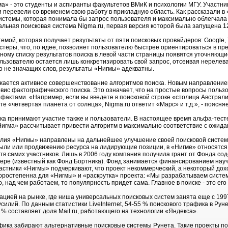
а» - это студенты и аспиранты факультетов ВМиК и психологии МГУ. Участни
еревели со временем свою работу в прикладную область. Как рассказали в «
истемы, которая понимала бы запрос пользователя и максимально облегчала
альная поисковая система Nigma.ru, первая версия которой была запущена 12
емой, которая получает результаты от пяти поисковых провайдеров: Google, 
астеры, что, по идее, позволяет пользователю быстрее ориентироваться в п
тному списку результатов поиска в левой части страницы появятся уточняющ
Пользователю остается лишь конкретизировать свой запрос, отсеивая нереле
го не значащих слов, результаты «Нигмы» адекватны.
ается активное совершенствование алгоритмов поиска. Новым направлением
вис фактографического поиска. Это означает, что на простые вопросы польз
фактами. «Например, если вы введете в поисковой строке «столица Австралии
е «четвертая планета от солнца», Nigma.ru ответит «Марс» и т.д.», - пояс
ка принимают участие также и пользователи. В настоящее время альфа-тес
Нигма» рассчитывает привести алгоритм в максимально соответствие с ожид
силия «Нигмы» направлены на дальнейшее улучшение своей поисковой систе
ыли или продвижению ресурса на лидирующие позиции, в «Нигме» относятся
тв самих участников. Лишь в 2006 году компания получила грант от Фонда с
фере (известный как Фонд Бортника). Фонд занимается финансированием нау
астники «Нигмы» подчеркивают, что проект некоммерческий, а некоторый дох
ростепенна для «Нигмы» и «раскрутка» проекта: «Мы разрабатываем систем
, над чем работаем, то популярность придет сама. Главное в поиске - это его
ацией на рынке, где ниша универсальных поисковых систем занята еще с 199
усилий. По данным статистики LiveInternet, 54-55 % поискового трафика в Рун
 % составляет доля Mail.ru, работающего на технологии «Яндекса».
фика забирают альтернативные поисковые системы Рунета. Такие проекты по