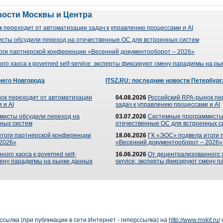
вости Москвы и Центра
 переходит от автоматизации задач к управлению процессами и AI
сты обсудили переход на отечественные ОС для встроенных систем
оги партнерской конференции «Весенний документооборот – 2026»
го хаоса к governed self-service: эксперты фиксируют смену парадигмы на р
него Новгорода
ITSZ.RU: последние новости Петербург
ок переходит от автоматизации
04.08.2026
Российский RPA-рынок пе
 и AI
задач к управлению процессами и AI
мисты обсудили переход на
03.07.2026
Системные программисты
ных систем
отечественные ОС для встроенных с
итоги партнерской конференции
18.06.2026
ГК «ЭОС» подвела итоги 
 2026»
«Весенний документооборот – 2026»
ого хаоса к governed self-
16.06.2026
От децентрализованного ха
мену парадигмы на рынке данных
service: эксперты фиксируют смену 
сылка (при публикации в сети Интернет - гиперссылка) на
http://www.mskit.ru/