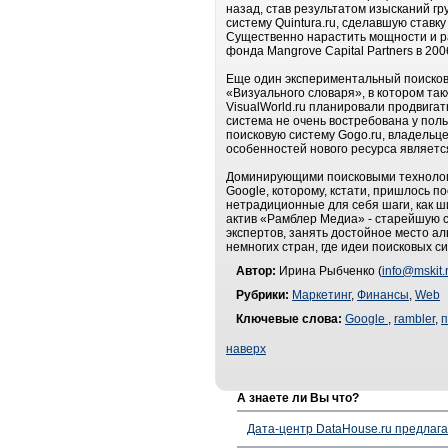
назад, став результатом изысканий г
систему Quintura.ru, сделавшую ставку
Существенно нарастить мощности и ра
фонда Mangrove Capital Partners в 200
Еще один экспериментальный поисковик
«Визуального словаря», в котором та
VisualWorld.ru планировали продвигат
система не очень востребована у пол
поисковую систему Gogo.ru, владельце
особенностей нового ресурса являетс
Доминирующими поисковыми технологи
Google, которому, кстати, пришлось п
нетрадиционные для себя шаги, как ши
актив «Рамблер Медиа» - старейшую с
экспертов, занять достойное место ал
немногих стран, где идеи поисковых 
Автор:
Ирина Рыбченко (
info@mskit.
Рубрики:
Маркетинг
,
Финансы
,
Web
Ключевые слова:
Google
,
rambler
,
п
наверх
А знаете ли Вы что?
Дата-центр DataHouse.ru предлага