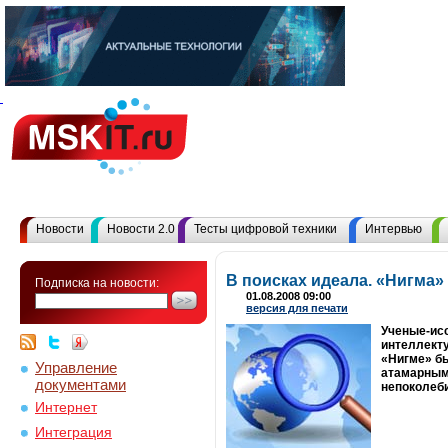
Новости
Новости 2.0
Тесты цифровой техники
Интервью
В поисках идеала. «Нигма
Подписка на новости:
01.08.2008 09:00
версия для печати
Ученые-исс
интеллекту
«Нигме» бы
Управление
атамарными
документами
непоколеби
Интернет
Интеграция