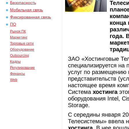
Телес
Безопасность
планов
Мобильная связь
компан
Фиксированная связь
конца
ПО
разли
Рынок ПК
года. 
Маркетинг
маркет
Торговые сети
традиц
Оборудование
Outsourcing
ЗАО «Хостинговые Те
Кадры
специализируется на 
Регулирование
услуг по размещению 
Финансы
представительств (усл
Web
настоящее время комп
Система
хостинга
это
оборудования Intel, Ci
Storage.
C середины января 20
Телесистемы» ввела н
хостинга
. В нее вошл