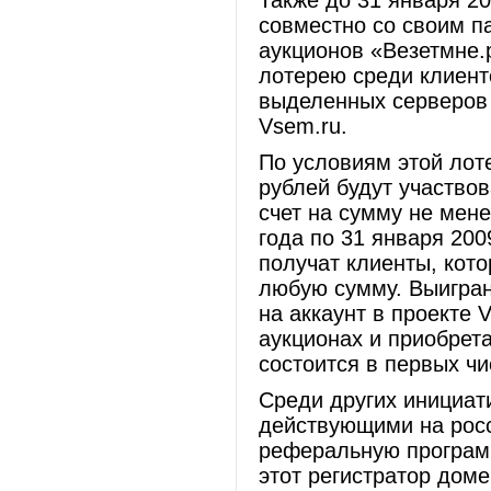
Также до 31 января 20
совместно со своим п
аукционов «Везетмне.р
лотерею среди клиент
выделенных серверов и
Vsem.ru.
По условиям этой лоте
рублей будут участво
счет на сумму не мене
года по 31 января 200
получат клиенты, кот
любую сумму. Выигран
на аккаунт в проекте V
аукционах и приобрет
состоится в первых ч
Среди других инициат
действующими на росс
реферальную програм
этот регистратор доме