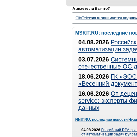
А знаете ли Вы что?
CityTelecom.ru занимается подклю
MSKIT.RU: последние но
04.08.2026
Российск
автоматизации зада
03.07.2026
Системны
отечественные ОС д
18.06.2026
ГК «ЭОС»
«Весенний документ
16.06.2026
От децен
service: эксперты 
данных
NNIT.RU: последние новости Ниж
04.08.2026
Российский RPA-рын
от автоматизации задач к упр