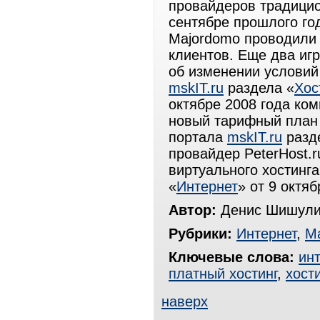
провайдеров традицио
сентябре прошлого го
Majordomo проводили 
клиентов. Еще два игро
об изменении условий
mskIT.ru
раздела «
Хос
октябре 2008 года ко
новый тарифный план н
портала
mskIT.ru
разд
провайдер PeterHost.
виртуального хостинга
«
Интернет
» от 9 октяб
Автор:
Денис Шишули
Рубрики:
Интернет
,
Ма
Ключевые слова:
ин
платный хостинг
,
хост
наверх