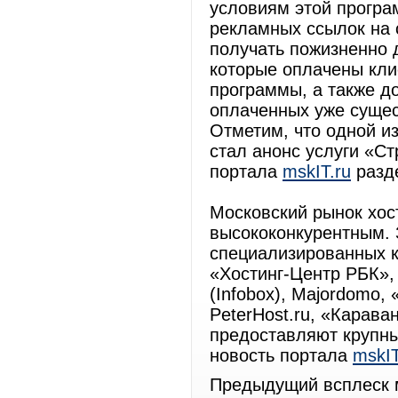
условиям этой програ
рекламных ссылок на 
получать пожизненно д
которые оплачены кли
программы, а также д
оплаченных уже суще
Отметим, что одной и
стал анонс услуги «Ст
портала
mskIT.ru
разд
Московский рынок хос
высококонкурентным. 
специализированных ко
«Хостинг-Центр РБК»
(Infobox), Majordomo,
PeterHost.ru, «Карава
предоставляют крупны
новость портала
mskIT
Предыдущий всплеск м