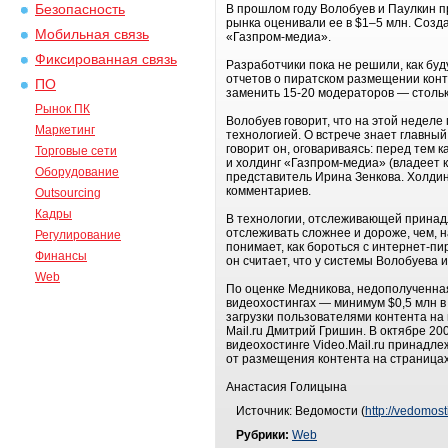
Безопасность
В прошлом году Волобуев и Паулкин п
рынка оценивали ее в $1–5 млн. Созд
Мобильная связь
«Газпром-медиа».
Фиксированная связь
Разработчики пока не решили, как бу
отчетов о пиратском размещении конт
ПО
заменить 15-20 модераторов — стольк
Рынок ПК
Волобуев говорит, что на этой недел
Маркетинг
технологией. О встрече знает главны
говорит он, оговариваясь: перед тем 
Торговые сети
и холдинг «Газпром-медиа» (владеет к
Оборудование
представитель Ирина Зенкова. Холдин
комментариев.
Outsourcing
Кадры
В технологии, отслеживающей принад
отслеживать сложнее и дороже, чем, 
Регулирование
понимает, как бороться с интернет-пи
Финансы
он считает, что у системы Волобуева 
Web
По оценке Медникова, недополученна
видеохостингах — минимум $0,5 млн в
загрузки пользователями контента на
Mail.ru Дмитрий Гришин. В октябре 20
видеохостинге Video.Mail.ru принадле
от размещения контента на страницах 
Анастасия Голицына
Источник: Ведомости (
http://vedomost
Рубрики:
Web