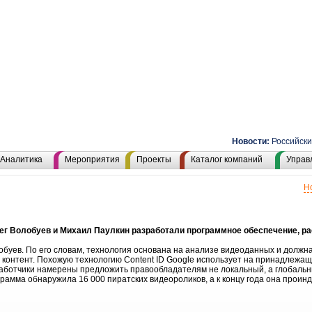
Новости:
Российский 
Аналитика
Мероприятия
Проекты
Каталог компаний
Управ
Н
ег Волобуев и Михаил Паулкин разработали программное обеспечение, р
буев. По его словам, технология основана на анализе видеоданных и долж
контент. Похожую технологию Content ID Google использует на принадлежащ
работчики намерены предложить правообладателям не локальный, а глобальн
рамма обнаружила 16 000 пиратских видеороликов, а к концу года она проин