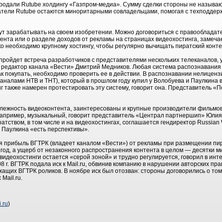
родали Rutube холдингу «Газпром-медиа». Сумму сделки стороны не называют
атели Rutube остаются миноритарными совладельцами, помогая с техподдерж
дут зарабатывать на своем изобретении. Можно договориться с правооблада
ента или о разделе доходов от рекламы на страницах видеохостинга, замеча
о необходимо крупному хостингу, чтобы регулярно вычищать пиратский контен
е пройдет встреча разработчиков с представителями нескольких телеканалов,
й редактор канала «Вести» Дмитрий Медников. Любая система распознавания 
как покупать, необходимо проверить ее в действии. В распознавании нелицен
аналами НТВ и ТНТ), который в прошлом году купил у Волобуева и Паулкина в
г также намерен протестировать эту систему, говорит она. Представитель «П
лежность видеоконтента, заинтересованы и крупные производители фильмов
например, музыкальный, говорит представитель «Централ партнершип» Юлия 
ратством, в том числе и на видеохостингах, соглашается гендиректор Russian
и Паулкина «есть перспективы».
я прибыль ВГТРК (владеет каналом «Вести») от рекламы при размещении пир
 год, а ущерб от незаконного распространения контента в целом — десятки 
 видеохостинги остается «серой зоной» и трудно регулируется, говорил в ин
08 г. ВГТРК подала иск к Mail.ru, обвинив компанию в нарушении авторских пр
жащих ВГТРК роликов. В ноябре иск был отозван: стороны договорились о том
Mail.ru.
i.ru
)