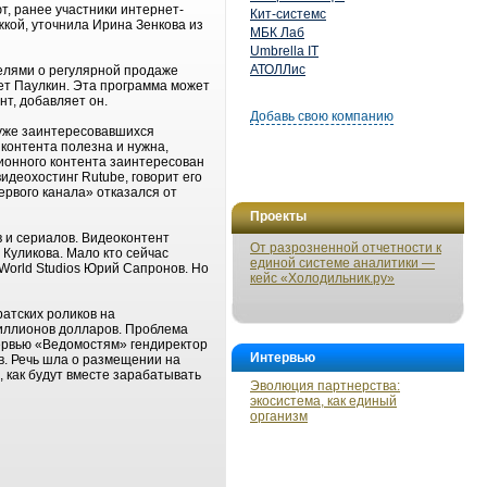
, ранее участники интернет-
Кит-системс
кой, уточнила Ирина Зенкова из
МБК Лаб
Umbrella IT
АТОЛЛис
телями о регулярной продаже
ет Паулкин. Эта программа может
т, добавляет он.
Добавь свою компанию
 уже заинтересовавшихся
контента полезна и нужна,
зионного контента заинтересован
идеохостинг Rutube, говорит его
ервого канала» отказался от
Проекты
 и сериалов. Видеоконтент
От разрозненной отчетности к
Куликова. Мало кто сейчас
единой системе аналитики —
 World Studios Юрий Сапронов. Но
кейс «Холодильник.ру»
атских роликов на
миллионов долларов. Проблема
тервью «Ведомостям» гендиректор
Интервью
ав. Речь шла о размещении на
, как будут вместе зарабатывать
Эволюция партнерства:
экосистема, как единый
организм