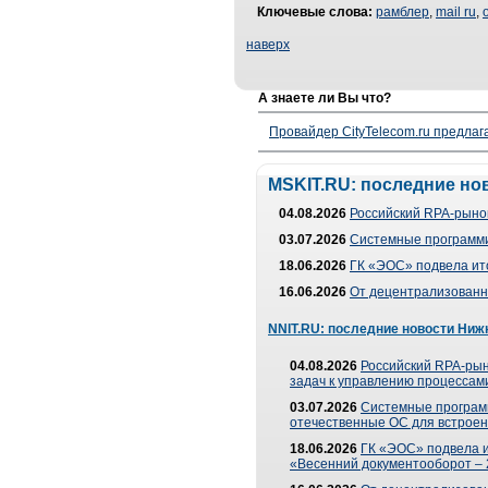
Ключевые слова:
рамблер
,
mail ru
,
наверх
А знаете ли Вы что?
Провайдер CityTelecom.ru предлаг
MSKIT.RU: последние но
04.08.2026
Российский RPA-рынок
03.07.2026
Системные программи
18.06.2026
ГК «ЭОС» подвела ит
16.06.2026
От децентрализованно
NNIT.RU: последние новости Ниж
04.08.2026
Российский RPA-рын
задач к управлению процессами
03.07.2026
Системные програм
отечественные ОС для встроен
18.06.2026
ГК «ЭОС» подвела 
«Весенний документооборот –