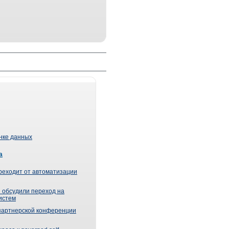
ынке данных
а
реходит от автоматизации
 обсудили переход на
истем
партнерской конференции