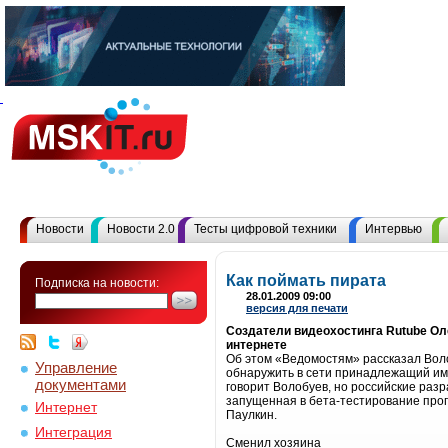
Новости
Новости 2.0
Тесты цифровой техники
Интервью
Как поймать пирата
Подписка на новости:
28.01.2009 09:00
версия для печати
Создатели видеохостинга Rutube Ол
интернете
Об этом «Ведомостям» рассказал Воло
Управление
обнаружить в сети принадлежащий им 
документами
говорит Волобуев, но российские раз
запущенная в бета-тестирование прог
Интернет
Паулкин.
Интеграция
Сменил хозяина