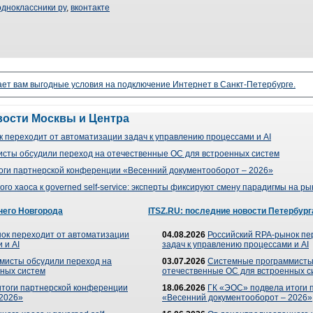
одноклассники ру
,
вконтакте
ает вам выгодные условия на подключение Интернет в Санкт-Петербурге.
вости Москвы и Центра
 переходит от автоматизации задач к управлению процессами и AI
сты обсудили переход на отечественные ОС для встроенных систем
оги партнерской конференции «Весенний документооборот – 2026»
го хаоса к governed self-service: эксперты фиксируют смену парадигмы на р
него Новгорода
ITSZ.RU: последние новости Петербург
ок переходит от автоматизации
04.08.2026
Российский RPA-рынок пе
 и AI
задач к управлению процессами и AI
мисты обсудили переход на
03.07.2026
Системные программисты
ных систем
отечественные ОС для встроенных с
итоги партнерской конференции
18.06.2026
ГК «ЭОС» подвела итоги 
 2026»
«Весенний документооборот – 2026»