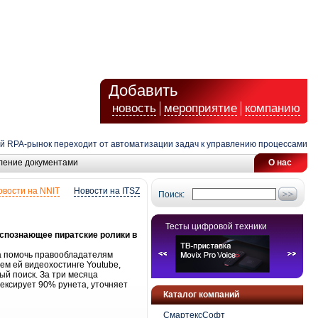
Добавить
новость
мероприятие
компанию
RPA-рынок переходит от автоматизации задач к управлению процессами и AI
ление документами
О нас
овости на NNIT
Новости на ITSZ
Поиск:
Тесты цифровой техники
аспознающее пиратские ролики в
на помочь правообладателям
ем ей видеохостинге Youtube,
ый поиск. За три месяца
дексирует 90% рунета, уточняет
Каталог компаний
СмартексСофт