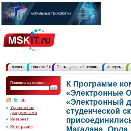
Новости
Новости 2.0
Тесты цифровой техники
Интервью
К Программе ко
Подписка на новости:
«Электронные 
«Электронный д
Управление
студенческой ск
документами
присоединились
Интернет
Интеграция
Магадана, Орла,