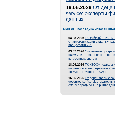
16.06.2026
От децен
service: эксперты 
данных
NNIT.RU: последние новости Ниж
04.08.2026
Российский RPA-рын
от автоматизации задач к упр
процессами и AI
03.07.2026
Системные програ
обсудили переход на отечеств
встроенных систем
18.06.2026
ГК «ЭОС» подвела и
партнерской конференции «Ве
документооборот – 2026»
16.06.2026
От децентрализован
governed self-service: эксперт
смену парадигмы на рынке дан