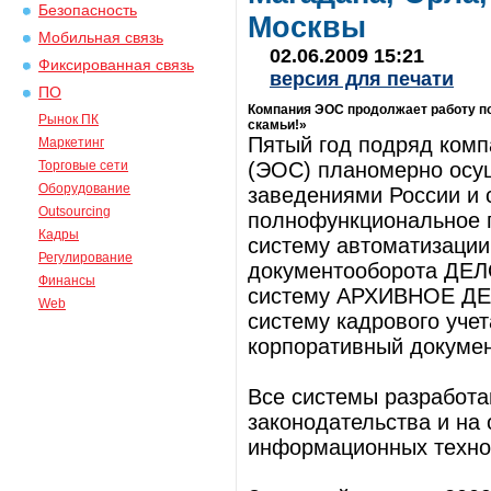
Безопасность
Москвы
Мобильная связь
02.06.2009 15:21
Фиксированная связь
версия для печати
ПО
Компания ЭОС продолжает работу п
Рынок ПК
скамьи!»
Пятый год подряд ком
Маркетинг
Торговые сети
(ЭОС) планомерно осу
Оборудование
заведениями России и 
Outsourcing
полнофункциональное 
Кадры
систему автоматизации
Регулирование
документооборота ДЕЛ
Финансы
систему АРХИВНОЕ ДЕ
Web
систему кадрового уче
корпоративный докумен
Все системы разработа
законодательства и на
информационных техно