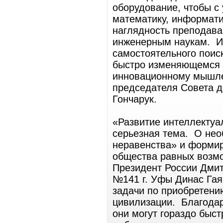
оборудование, чтобы с
математику, информатик
наглядность преподава
инженерным наукам. И
самостоятельного поис
быстро изменяющемся 
инновационному мышле
председателя Совета 
Гончарук.
«Развитие интеллектуа
серьезная тема. О не
неравенства» и форми
общества равных возмо
Президент России Дмит
№141 г. Уфы Динас Гая
задачи по приобретени
цивилизации. Благода
они могут гораздо быс