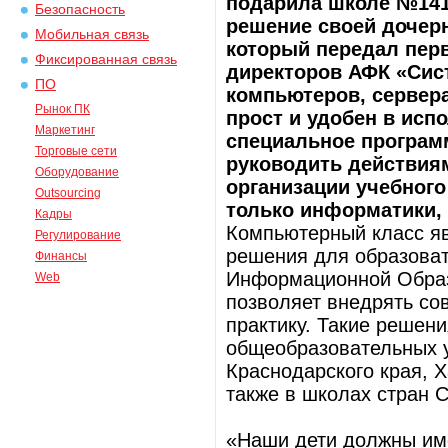
подарила школе №141
Безопасность
решение своей дочерн
Мобильная связь
который передал пер
Фиксированная связь
директоров АФК «Сист
ПО
компьютеров, сервер
Рынок ПК
прост и удобен в исп
Маркетинг
специальное програм
Торговые сети
руководить действиям
Оборудование
организации учебного
Outsourcing
только информатики,
Кадры
Компьютерный класс яв
Регулирование
решения для образоват
Финансы
Информационной Образ
Web
позволяет внедрять со
практику. Такие решен
общеобразовательных у
Краснодарского края, Х
также в школах стран С
«Наши дети должны им