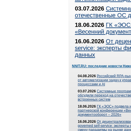
03.07.2026
Системны
отечественные ОС д
18.06.2026
ГК «ЭОС»
«Весенний документ
16.06.2026
От децен
service: эксперты 
данных
NNIT.RU: последние новости Ниж
04.08.2026
Российский RPA-рын
от автоматизации задач к упр
процессами и AI
03.07.2026
Системные програ
обсудили переход на отечеств
встроенных систем
18.06.2026
ГК «ЭОС» подвела и
партнерской конференции «Ве
документооборот – 2026»
16.06.2026
От децентрализован
governed self-service: эксперт
смену парадигмы на рынке дан