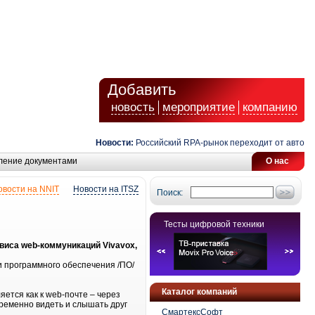
Добавить
новость
мероприятие
компанию
Новости:
Российский RPA-рынок переходит от автомати
ление документами
О нас
овости на NNIT
Новости на ITSZ
Поиск:
Тесты цифровой техники
виса web-коммуникаций Vivavox,
ки программного обеспечения /ПО/
Каталог компаний
ется как к web-почте – через
временно видеть и слышать друг
СмартексСофт