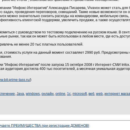
мпании "Инфокс-Интерактив" Александра Писарева, Vivavox может стать для
-задач, проведения переговоров, совещаний. Также новые возможности он о
vavox можно значительно снизить расходы на командировки, мобильную связ
фективность клиентской поддержки, увеличить продажи, а также осуществля
омиться с руководством по тестовому подключению на русском языке. В сент
ые рынки, так как он может быть использован в любом месте, где есть доступ
привлечь не менее 20 тыс платных пользователей.
 стоимость услуги на данный момент составляет 2990 руб. Предусмотрены с
ования.
и "Инфокс-Интерактив" после запуска 15 октября 2008 г Интернет-СМИ Infox
ная аудитория достигла 400 тыс посетителей, а месячная уникальная аудитор
ww.bit.prime-tass.ru/
)
спечение
,
Java
,
windows
,
онлайн
,
online
,
1с
,
microsoft
,
веб
,
web
,
интернет мага
олучаете ПРЕИМУЩЕСТВА при регистрации ДОМЕНОВ!