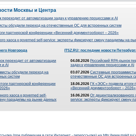
вости Москвы и Центра
 переходит от автоматизации задач к управлению процессами и AI
сты обсудили переход на отечественные ОС для встроенных систем
оги партнерской конференции «Весенний документооборот – 2026»
го хаоса к governed self-service: эксперты фиксируют смену парадигмы на р
него Новгорода
ITSZ.RU: последние новости Петербург
ок переходит от автоматизации
04.08.2026
Российский RPA-рынок пе
 и AI
задач к управлению процессами и AI
мисты обсудили переход на
03.07.2026
Системные программисты
ных систем
отечественные ОС для встроенных с
итоги партнерской конференции
18.06.2026
ГК «ЭОС» подвела итоги 
 2026»
«Весенний документооборот – 2026»
ого хаоса к governed self-
16.06.2026
От децентрализованного ха
мену парадигмы на рынке данных
service: эксперты фиксируют смену 
сылка (при публикации в сети Интернет - гиперссылка) на
http://www.mskit.ru/