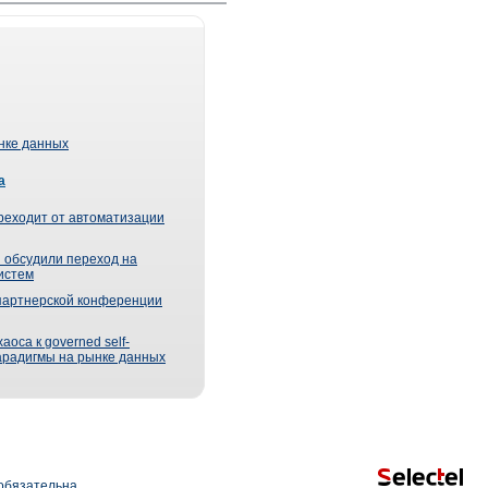
ынке данных
а
реходит от автоматизации
 обсудили переход на
истем
партнерской конференции
оса к governed self-
парадигмы на рынке данных
обязательна