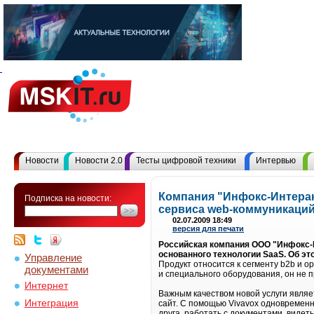
Новости
Новости 2.0
Тесты цифровой техники
Интервью
Компания "Инфокс-Интерак
Подписка на новости:
сервиса web-коммуникаций
02.07.2009 18:49
версия для печати
Российская компания ООО "Инфокс-Ин
основанного технологии SааS. Об э
Управление
Продукт относится к сегменту b2b и о
документами
и специального оборудования, он не 
Интернет
Важным качеством новой услуги являет
Интеграция
сайт. С помощью Vivavox одновременн
друга, работать с документами, виде