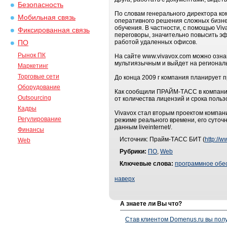
Безопасность
По словам генерального директора ко
Мобильная связь
оперативного решения сложных бизнес
обучения. В частности, с помощью Vi
Фиксированная связь
переговоры, значительно повысить эф
работой удаленных офисов.
ПО
Рынок ПК
На сайте www.vivavox.com можно ознак
мультиязычным и выйдет на региональн
Маркетинг
Торговые сети
До конца 2009 г компания планирует 
Оборудование
Как сообщили ПРАЙМ-ТАСС в компании,
Outsourcing
от количества лицензий и срока польз
Кадры
Vivavox стал вторым проектом компани
Регулирование
режиме реального времени, его суточ
данным liveinternet/.
Финансы
Источник: Прайм-ТАСС БИТ (
http://w
Web
Рубрики:
ПО
,
Web
Ключевые слова:
программное обе
наверх
А знаете ли Вы что?
Став клиентом Domenus.ru вы п