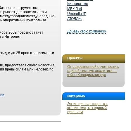
Кит-системс
 бизнеса инструментом
МБК Лаб
ткрывает для консалтинга и
Umbrella IT
ь, междугородние/международные
АТОЛЛис
ть оперативный контроль за
Добавь свою компанию
ябре 2009 г сервис станет
 в Интернет.
кидки до 25 проц в зависимости
Проекты
.ru, предоставляющего новости в
От разрозненной отчетности к
ия превысила 4 млн человек /по
единой системе аналитики —
кейс «Холодильник.ру»
зин
Интервью
Эволюция партнерства:
экосистема, как единый
организм