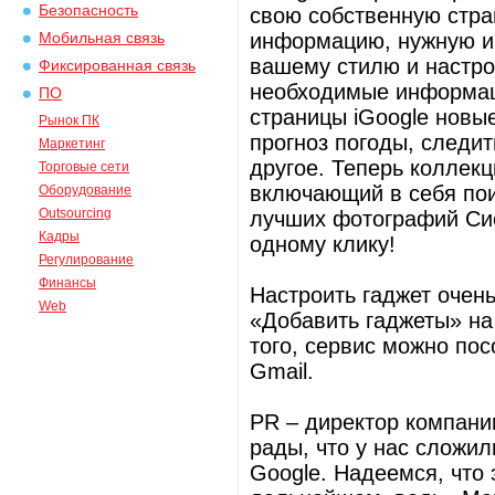
Безопасность
свою собственную стра
информацию, нужную им
Мобильная связь
вашему стилю и настро
Фиксированная связь
необходимые информац
ПО
страницы iGoogle новы
Рынок ПК
прогноз погоды, следи
Маркетинг
другое. Теперь коллек
Торговые сети
включающий в себя пои
Оборудование
Outsourcing
лучших фотографий Сис
Кадры
одному клику!
Регулирование
Финансы
Настроить гаджет очень
Web
«Добавить гаджеты» на
того, сервис можно пос
Gmail.
PR – директор компани
рады, что у нас сложи
Google. Надеемся, что 