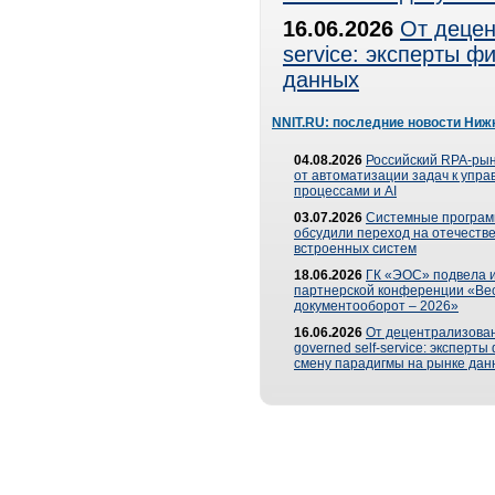
16.06.2026
От децен
service: эксперты 
данных
NNIT.RU: последние новости Ниж
04.08.2026
Российский RPA-рын
от автоматизации задач к упр
процессами и AI
03.07.2026
Системные програ
обсудили переход на отечеств
встроенных систем
18.06.2026
ГК «ЭОС» подвела и
партнерской конференции «Ве
документооборот – 2026»
16.06.2026
От децентрализован
governed self-service: эксперт
смену парадигмы на рынке дан