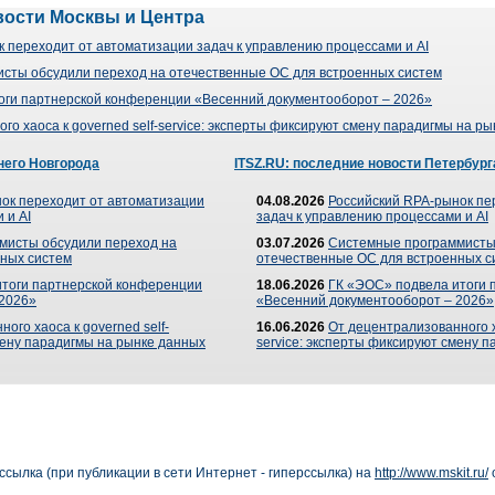
вости Москвы и Центра
 переходит от автоматизации задач к управлению процессами и AI
сты обсудили переход на отечественные ОС для встроенных систем
оги партнерской конференции «Весенний документооборот – 2026»
го хаоса к governed self-service: эксперты фиксируют смену парадигмы на р
него Новгорода
ITSZ.RU: последние новости Петербург
ок переходит от автоматизации
04.08.2026
Российский RPA-рынок пе
 и AI
задач к управлению процессами и AI
мисты обсудили переход на
03.07.2026
Системные программисты
ных систем
отечественные ОС для встроенных с
итоги партнерской конференции
18.06.2026
ГК «ЭОС» подвела итоги 
 2026»
«Весенний документооборот – 2026»
ого хаоса к governed self-
16.06.2026
От децентрализованного ха
мену парадигмы на рынке данных
service: эксперты фиксируют смену 
сылка (при публикации в сети Интернет - гиперссылка) на
http://www.mskit.ru/