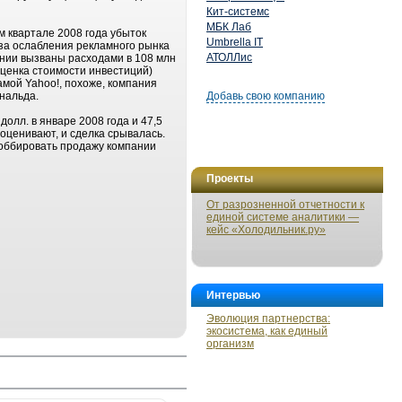
Кит-системс
МБК Лаб
ом квартале 2008 года убыток
Umbrella IT
з-за ослабления рекламного рынка
АТОЛЛис
ании вызваны расходами в 108 млн
еоценка стоимости инвестиций)
мой Yahoo!, похоже, компания
нальда.
Добавь свою компанию
долл. в январе 2008 года и 47,5
ооценивают, и сделка срывалась.
лоббировать продажу компании
Проекты
От разрозненной отчетности к
единой системе аналитики —
кейс «Холодильник.ру»
Интервью
Эволюция партнерства:
экосистема, как единый
организм