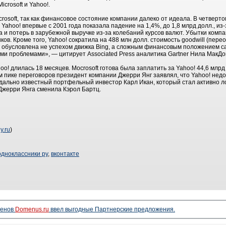
crosoft и Yahoo!.
crosoft, так как финансовое состояние компании далеко от идеала. В четверт
а Yahoo! впервые с 2001 года показала падение на 1,4%, до 1,8 млрд долл., и
а и потерь в зарубежной выручке из-за колебаний курсов валют. Убытки комп
ков. Кроме того, Yahoo! сократила на 488 млн долл. стоимость goodwill (пер
а обусловлена не успехом движка Bing, а сложным финансовым положением са
ими проблемами», — цитирует Associated Press аналитика Gartner Нила МакДо
hoo! длилась 18 месяцев. Mocrosoft готова была заплатить за Yahoo! 44,6 млрд 
ом пике переговоров президент компании Джерри Янг заявлял, что Yahoo! нед
ндально известный портфельный инвестор Карл Икан, который стал активно 
а Джерри Янга сменила Кэрол Бартц.
y.ru
)
одноклассники ру
,
вконтакте
менов
Domenus.ru
ввел выгодные Партнерские предложения.