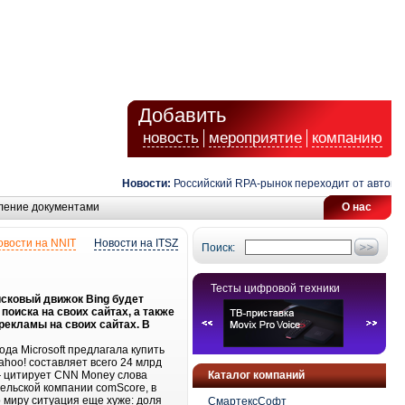
Добавить
новость
мероприятие
компанию
Новости:
Российский RPA-рынок переходит от автоматиз
ление документами
О нас
овости на NNIT
Новости на ITSZ
Поиск:
Тесты цифровой техники
оисковый движок Bing будет
поиска на своих сайтах, а также
 рекламы на своих сайтах. В
ода Microsoft предлагала купить
ahoo! составляет всего 24 млрд
— цитирует CNN Money слова
Каталог компаний
ельской компании comScore, в
о миру ситуация еще хуже: доля
СмартексСофт