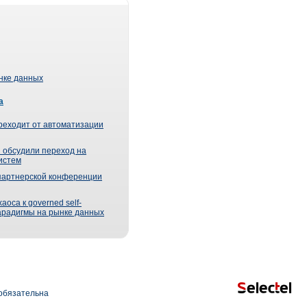
ынке данных
а
реходит от автоматизации
 обсудили переход на
истем
партнерской конференции
оса к governed self-
парадигмы на рынке данных
обязательна