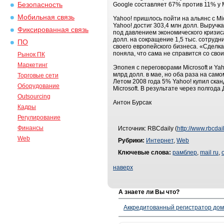
Безопасность
Google составляет 67% против 11% у Mi
Мобильная связь
Yahoo! пришлось пойти на альянс с Mi
Yahoo! достиг 303,4 млн долл. Выручк
Фиксированная связь
под давлением экономического кризис
долл. на сокращение 1,5 тыс. сотрудни
ПО
своего европейского бизнеса. «Сделк
поняла, что сама не справится со сво
Рынок ПК
Маркетинг
Эпопея с переговорами Micro­soft и Ya
млрд долл. в мае, но оба раза на сам
Торговые сети
Летом 2008 года 5% Yahoo! купил ска
Оборудование
Microsoft. В результате через полгод
Outsourcing
Антон Бурсак
Кадры
Регулирование
Финансы
Источник: RBCdaily (
http://www.rbcdail
Web
Рубрики:
Интернет
,
Web
Ключевые слова:
рамблер
,
mail ru
,
наверх
А знаете ли Вы что?
Аккредитованный регистратор до