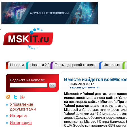
Новости
Новости 2.0
Тесты цифровой техники
Интервью
Вместе найдется все/Micro
Подписка на новости:
30.07.2009 09:17
версия для печати
Microsoft и Yahoo! достигли соглаше
использоваться на всех сайтах Yaho
на некоторых сайтах Microsoft. При 
Управление
Yahoo! рассчитывают в результате с
документами
Microsoft и Yahoo! заключили десятил
Yahoo! целиком за 47,5 млрд долл., о
Интернет
долл. «Сделка обеспечит рекламодат
президента Microsoft Стива Балмера.
Интеграция
США Google контролирует 65% рынка ин