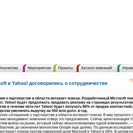
Аналитика
Мероприятия
Проекты
Каталог компаний
Управ
Н
soft и Yahoo! договорились о сотрудничестве
ния о партнерстве в области интернет-поиска. Разработанный Microsoft п
o!. Yahoo! будет продолжать продавать рекламу на страницах результатов 
этом в течение пяти лет Yahoo! будет получать 88% от продаж контекстной
делки увеличить выручку на 500 млн долл. в год.
етнее соглашение о партнерстве в области интернет-поиска. В мае прошлого г
днако менеджмент компании отверг это предложение. Сейчас капитализация Y
елям выбор на рынке, который сейчас монополизирован одной компанией», 
 Впрочем, до окончания монополии Google еще далеко. По данным исследоват
тернет-поиска против совокупной доли Microsoft и Yahoo! в 28%. В целом п