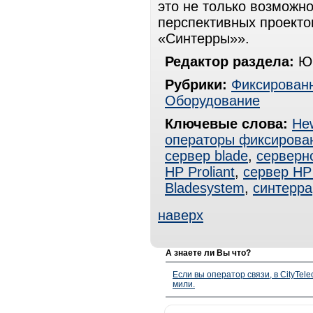
это не только возможн
перспективных проекто
«Синтерры»».
Редактор раздела:
Юр
Рубрики:
Фиксированн
Оборудование
Ключевые слова:
Hew
операторы фиксирова
сервер blade
,
серверн
HP Proliant
,
сервер HP
Bladesystem
,
синтерра
наверх
А знаете ли Вы что?
Если вы оператор связи, в CityTe
мили.