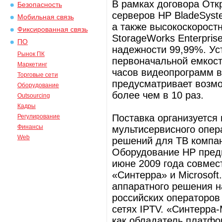
В рамках договора Отк
Безопасность
серверов HP BladeSyst
Мобильная связь
а также высокоскорост
Фиксированная связь
StorageWorks Enterpris
ПО
надежности 99,99%. Ус
Рынок ПК
первоначальной емкост
Маркетинг
часов видеопрограмм в
Торговые сети
предусматривает возм
Оборудование
более чем в 10 раз.
Outsourcing
Кадры
Поставка организуется
Регулирование
Финансы
мультисервисного опер
Web
решений для ТВ компан
Оборудование HP пред
июне 2009 года совмес
«Синтерра» и Microsof
аппаратного решения на
российских операторов
сетях IPTV. «Синтерра
как обладатель платфо