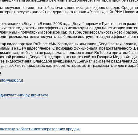
 внешний вид размещения рекламы в видеоплеере, в котором проигрывается
ры получают возможность обеспечить монетизацию видеоплощадок. Среди по
интернет-ресурсы как сайт федерального канала «Россия», сайт РИА Новости
р компании «Бегун»: «В июне 2008 года „Бегун“ первым в Рунете начал разм
оличество видеохостингов эффективно используют её для монетизации конте
ологичным и популярным сервисом как RuTube. Универсальность новой разраб
олит рекламодателям получать все больше инструментов для эффективного 
тор видеопортала RuTube: «Мы благодарны компании „Бегун“ за технологию, 
кламы в нашем видеоплеере. С помощью функционала, предоставленного „Бег
 дизайн так, чтобы она не раздражала пользователей RuTube и при этом был
стной рекламы „Бегуна“ в видеороликах на тех сайтах Газпром-Медиа Холдин
тве видеохостинга. Благодаря функционалу „Бегуна“ и системе разделения д
для всех потенциальных партнеров, которые хотят размещать видео и зараб
)
info@mskit.ru
)
одноклассники ру
,
вконтакте
 политику в области межоператорских продаж.