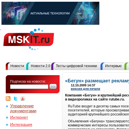
Новости
Новости 2.0
Тесты цифровой техники
Интервью
«Бегун» размещает реклам
Подписка на новости:
12.10.2009 14:37
версия для печати
Компания «Бегун» и крупнейший рос
в видеороликах на сайте rutube.ru.
Управление
RuTube входит в десятку самых посе
документами
посетителей, которые просматриваю
аудиторией крупнейшего российског
Интернет
Объявления «Бегуна» транслируютс
Интеграция
коммерческие интересы пользовател