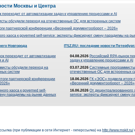
вости Москвы и Центра
 переходит от автоматизации задач к управлению процессами и AI
сты обсудили переход на отечественные ОС для встроенных систем
оги партнерской конференции «Весенний документооборот – 2026»
го хаоса к governed self-service: эксперты фиксируют смену парадигмы на р
него Новгорода
ITSZ.RU: последние новости Петербург
ок переходит от автоматизации
04.08.2026
Российский RPA-рынок пе
 и AI
задач к управлению процессами и AI
мисты обсудили переход на
03.07.2026
Системные программисты
ных систем
отечественные ОС для встроенных с
итоги партнерской конференции
18.06.2026
ГК «ЭОС» подвела итоги 
 2026»
«Весенний документооборот – 2026»
ого хаоса к governed self-
16.06.2026
От децентрализованного ха
мену парадигмы на рынке данных
service: эксперты фиксируют смену 
сылка (при публикации в сети Интернет - гиперссылка) на
http://www.mskit.ru/