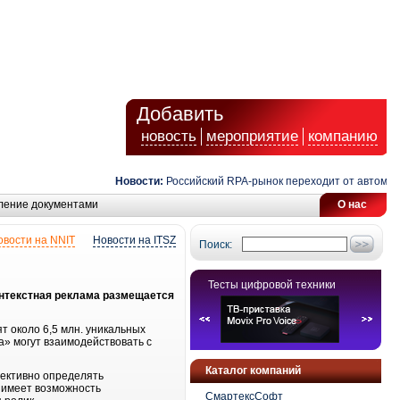
Добавить
новость
мероприятие
компанию
Новости:
Российский RPA-рынок переходит от автоматиз
ление документами
О нас
овости на NNIT
Новости на ITSZ
Поиск:
Тесты цифровой техники
онтекстная реклама размещается
т около 6,5 млн. уникальных
а» могут взаимодействовать с
Каталог компаний
ективно определять
 имеет возможность
СмартексСофт