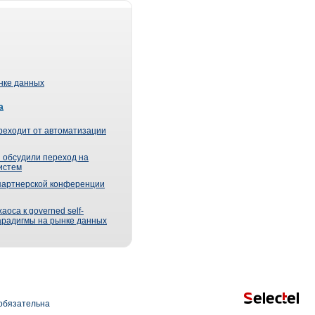
ынке данных
а
реходит от автоматизации
 обсудили переход на
истем
партнерской конференции
оса к governed self-
парадигмы на рынке данных
обязательна