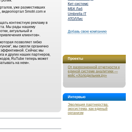
 ролик.
Кит-системс
рталов, уже разместивших
МБК Лаб
, видеопортал Smotri.com и
Umbrella IT
АТОЛЛис
ещать контекстную рекламу в
нта. Мы рады нашему
отки, актуальный и
Добавь свою компанию
привлечения клиентов».
которая позволяет гибко
уном“, мы смогли органично
а эффективной. Сейчас мы
га и других наших партнеров,
оходов, RuTube теперь может
Проекты
атывать на нем».
От разрозненной отчетности к
единой системе аналитики —
кейс «Холодильник.ру»
Интервью
Эволюция партнерства:
экосистема, как единый
организм