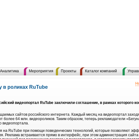
Аналитика
Мероприятия
Проекты
Каталог компаний
Управ
Н
у в роликах RuTube
сийский видеопортал RuTube заключили соглашение, в рамках которого к
щаемых сайтов российского интернета. Каждый месяц на видеопортал заходя
т более 64 млн. видеороликов. Таким образом, теперь рекламодатели «Бегун
о видеопортала.
я на RuTube при помощи поведенческих технологий, которые позволяют эфф
я. Реклама встраивается прямо в интерфейс, при этом администрация сайта