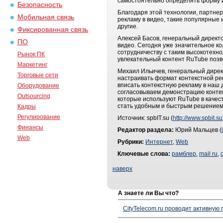
самостоятельно определять форму и
Безопасность
Благодаря этой технологии, партне
Мобильная связь
рекламу в видео, такие популярные 
другие.
Фиксированная связь
Алексей Басов, генеральный директо
ПО
видео. Сегодня уже значительное к
сотрудничеству с таким высокотехн
Рынок ПК
увлекательный контент RuTube позв
Маркетинг
Михаил Ильичев, генеральный дирек
Торговые сети
настраивать формат контекстной ре
вписать контекстную рекламу в наш
Оборудование
согласовываем демонстрацию контек
Outsourcing
которые используют RuTube в качес
стать удобным и быстрым решением 
Кадры
Регулирование
Источник: spbIT.su (
http://www.spbit.su
Финансы
Редактор раздела:
Юрий Мальцев (
Web
Рубрики:
Интернет
,
Web
Ключевые слова:
рамблер
,
mail ru
,
наверх
А знаете ли Вы что?
CityTelecom.ru проводит активную