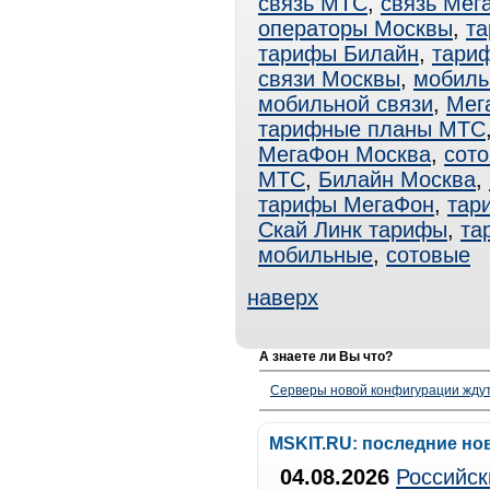
связь МТС
,
связь Мег
операторы Москвы
,
т
тарифы Билайн
,
тари
связи Москвы
,
мобиль
мобильной связи
,
Мег
тарифные планы МТС
МегаФон Москва
,
сото
МТС
,
Билайн Москва
,
тарифы МегаФон
,
тар
Скай Линк тарифы
,
та
мобильные
,
сотовые
наверх
А знаете ли Вы что?
Серверы новой конфигурации ждут 
MSKIT.RU: последние но
04.08.2026
Российск