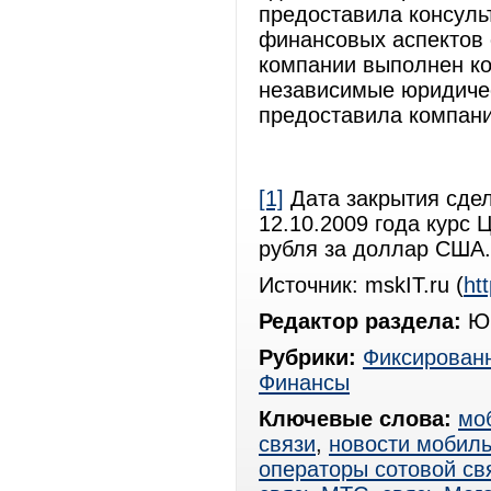
предоставила консуль
финансовых аспектов 
компании выполнен к
независимые юридичес
предоставила компания
[1]
Дата закрытия сдел
12.10.2009 года курс 
рубля за доллар США.
Источник: mskIT.ru (
ht
Редактор раздела:
Юр
Рубрики:
Фиксированн
Финансы
Ключевые слова:
мо
связи
,
новости мобиль
операторы сотовой св