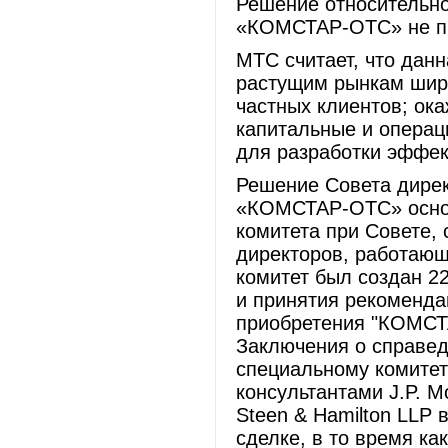
Решение относительн
«КОМСТАР-ОТС» не п
МТС считает, что данн
растущим рынкам широ
частных клиентов; ок
капитальные и операц
для разработки эффек
Решение Совета дире
«КОМСТАР-ОТС» основ
комитета при Совете,
директоров, работающ
комитет был создан 2
и принятия рекоменда
приобретения "КОМСТ
Заключения о справе
специальному комите
консультантами J.P. Mo
Steen & Hamilton LLP
сделке, в то время ка