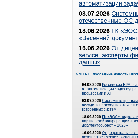
автоматизации зада
03.07.2026
Системны
отечественные ОС д
18.06.2026
ГК «ЭОС»
«Весенний документ
16.06.2026
От децен
service: эксперты 
данных
NNIT.RU: последние новости Ниж
04.08.2026
Российский RPA-рын
от автоматизации задач к упр
процессами и AI
03.07.2026
Системные програ
обсудили переход на отечеств
встроенных систем
18.06.2026
ГК «ЭОС» подвела и
партнерской конференции «Ве
документооборот – 2026»
16.06.2026
От децентрализован
governed self-service: эксперт