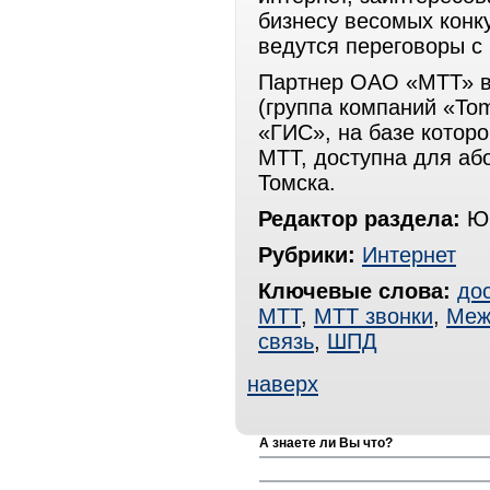
бизнесу весомых конк
ведутся переговоры с
Партнер ОАО «МТТ» в
(группа компаний «To
«ГИС», на базе котор
МТТ, доступна для аб
Томска.
Редактор раздела:
Юр
Рубрики:
Интернет
Ключевые слова:
дос
МТТ
,
МТТ звонки
,
Меж
связь
,
ШПД
наверх
А знаете ли Вы что?