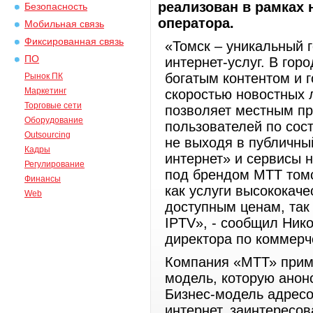
реализован в рамках 
Безопасность
оператора.
Мобильная связь
Фиксированная связь
«Томск – уникальный 
ПО
интернет-услуг. В гор
богатым контентом и 
Рынок ПК
Маркетинг
скоростью новостных 
Торговые сети
позволяет местным пр
Оборудование
пользователей по сос
Outsourcing
не выходя в публичны
Кадры
интернет» и сервисы 
Регулирование
под брендом МТТ томс
Финансы
как услуги высококаче
Web
доступным ценам, так 
IPTV», - сообщил Ник
директора по коммер
Компания «МТТ» прим
модель, которую анонс
Бизнес-модель адресо
интернет, заинтересо