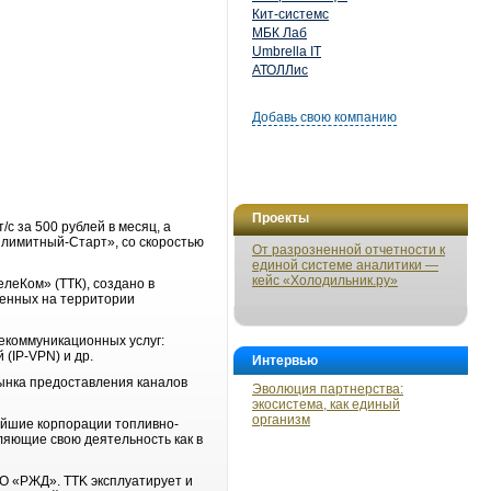
Кит-системс
МБК Лаб
Umbrella IT
АТОЛЛис
Добавь свою компанию
Проекты
с за 500 рублей в месяц, а
злимитный-Старт», со скоростью
От разрозненной отчетности к
единой системе аналитики —
кейс «Холодильник.ру»
леКом» (ТТК), создано в
женных на территории
екоммуникационных услуг:
(IP-VPN) и др.
Интервью
ынка предоставления каналов
Эволюция партнерства:
экосистема, как единый
организм
ейшие корпорации топливно-
ляющие свою деятельность как в
АО «РЖД». TTK эксплуатирует и