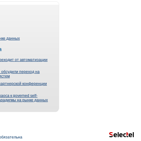
ынке данных
а
реходит от автоматизации
 обсудили переход на
истем
партнерской конференции
оса к governed self-
парадигмы на рынке данных
обязательна