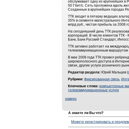
обслуживает одну из крупнейших в 
50 Гбит/с. Сеть проложена вдоль же
Созданные в крупнейших городах Ро
TTK входит в пятерку ведущих альт
35% в сегменте магистрального Инте
млрд руб., чистая прибыль за 2008 го
На сегодняшний день ТТК реализов
корпораций. В числе клиентов ТТК 
Банк, Банк Русский Стандарт, Ингос
ТТК активно работает на междунаро
телекоммуникационным маршрутом м
В мае 2008 года ТТК провел ребренд
широкополосного доступа в Интерне
связи, другие услуги розничного рын
Редактор раздела:
Юрий Мальцев (
Рубрики:
Фиксированная связь
,
Инт
Ключевые слова:
компьютерные ма
телекоммуникационные услуги
наверх
А знаете ли Вы что?
Можете регистрировать и продлев