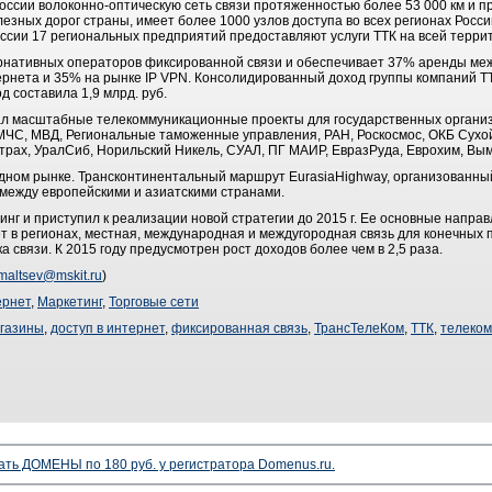
России волоконно-оптическую сеть связи протяженностью более 53 000 км и 
лезных дорог страны, имеет более 1000 узлов доступа во всех регионах Росси
ссии 17 региональных предприятий предоставляют услуги ТТК на всей терри
ернативных операторов фиксированной связи и обеспечивает 37% аренды ме
рнета и 35% на рынке IP VPN. Консолидированный доход группы компаний ТТК
д составила 1,9 млрд. руб.
ал масштабные телекоммуникационные проекты для государственных организ
- МЧС, МВД, Региональные таможенные управления, РАН, Роскосмос, ОКБ Сухо
страх, УралСиб, Норильский Никель, СУАЛ, ПГ МАИР, ЕвразРуда, Еврохим, Вы
дном рынке. Трансконтинентальный маршрут EurasiaHighway, организованны
ежду европейскими и азиатскими странами.
инг и приступил к реализации новой стратегии до 2015 г. Ее основные направ
т в регионах, местная, международная и междугородная связь для конечных 
ка связи. К 2015 году предусмотрен рост доходов более чем в 2,5 раза.
maltsev@mskit.ru
)
ернет
,
Маркетинг
,
Торговые сети
газины
,
доступ в интернет
,
фиксированная связь
,
ТрансТелеКом
,
ТТК
,
телеко
ать ДОМЕНЫ по 180 руб. у регистратора Domenus.ru.