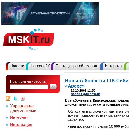
Новости
Новости 2.0
Тесты цифровой техники
Интервью
Новые абоненты ТТК-Сибир
Подписка на новости:
«Аверс»
28.10.2009 12:50
версия для печати
Все абоненты г. Красноярска, подклю
дисконтную карту сети компьютерны
Управление
документами
Обладатель дисконтной карты автома
группы товаров) во всех магазинах с
Интернет
характер:
Интеграция
• при достижении суммы 50 000 руб. 