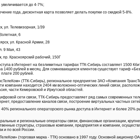
а увеличивается до 4-7%;
ечение года, дисконтная карта позволяет делать покупки со скидкой 5-8%.
к, ул. Телевизорная, 1/39
 Взлетная, 6
ярск, ул. Красной Армии, 28
л. 9 Мая, 43
к, пр. Красноярский рабочий, 150Г
тупа в Интернет на безлимитных тарифах ТТК-Сибирь составляет 1500 Кбит/
 за 1400 рублей в месяц. Для сомневающихся клиентов существует тариф «Бе
 плате 200 рублей.
ТелеКом» (ТТК-Сибирь), региональное предприятие ЗАО «Компания ТрансТе
сти компании находится 2404 км волоконно-оптических линий связи, располо
асия, части Кемеровской и Иркутской областей.
ифровой сети связи, ТТК-Сибирь предоставляет ряд самых современных тел
ернет, предоставление каналов связи, построение виртуальных частных сетей 
 40% регионального операторского рынка доступа в Интернет и более 20% р
ральные и региональные операторы связи, финансовые организации, крупн
ственные структуры, страховые компании, предприятия и компании, осуществ
к и по всей России.
елеКом» (торговая марка - ТТК) основано в 1997 году. Основной акционер О