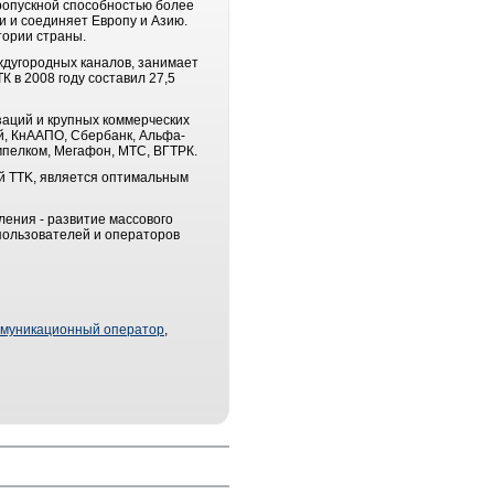
пропускной способностью более
и и соединяет Европу и Азию.
тории страны.
ждугородных каналов, занимает
 в 2008 году составил 27,5
аций и крупных коммерческих
й, КнААПО, Сбербанк, Альфа-
мпелком, Мегафон, МТС, ВГТРК.
й TTK, является оптимальным
ления - развитие массового
пользователей и операторов
ммуникационный оператор
,