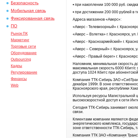
Безопасность
• при накоплении 100 000 руб. скидк
Мобильная связь
• при достижении 200 000 рублей в т
Фиксированная связь
Адреса магазинов «Аверс»:
ПО
«Аверс - Телевизорный» г. Красноярс
Рынок ПК
«Аверс – Взлетка» г. Красноярск, ул.
Маркетинг
«Аверс - Красноармейский» г. Красно
Торговые сети
«Аверс – Северный» г. Красноярск, у
Оборудование
«Аверс - Правый берег» г. Красноярс
Outsourcing
Напомним, минимальная скорость дос
Кадры
максимальная скорость 6000 Кбит/с
Регулирование
доступа 1024 Кбитс при абонентской
Финансы
Компания ТТК-Сибирь ЗАО «СибТранс
декабре 1999г. В зоне ответственно
Web
Красноярского края, республики Хак
Используя ресурсы Магистральной ц
высокоскоростной доступ к сети Инт
Сегодня ТТК-Сибирь занимает около
связи.
Клиентами компании являются феде
энергетического комплекса, государ
зоне ответственности ТТК-Сибирь, та
Компания ТТК ЗАО «Компания ТрансТ