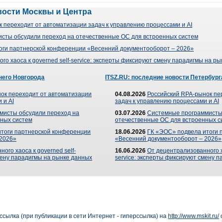
вости Москвы и Центра
 переходит от автоматизации задач к управлению процессами и AI
сты обсудили переход на отечественные ОС для встроенных систем
оги партнерской конференции «Весенний документооборот – 2026»
го хаоса к governed self-service: эксперты фиксируют смену парадигмы на р
него Новгорода
ITSZ.RU: последние новости Петербург
ок переходит от автоматизации
04.08.2026
Российский RPA-рынок пе
 и AI
задач к управлению процессами и AI
мисты обсудили переход на
03.07.2026
Системные программисты
ных систем
отечественные ОС для встроенных с
итоги партнерской конференции
18.06.2026
ГК «ЭОС» подвела итоги 
 2026»
«Весенний документооборот – 2026»
ого хаоса к governed self-
16.06.2026
От децентрализованного ха
мену парадигмы на рынке данных
service: эксперты фиксируют смену 
сылка (при публикации в сети Интернет - гиперссылка) на
http://www.mskit.ru/