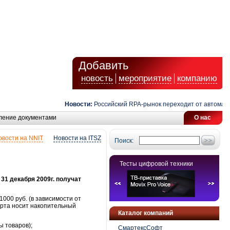
Добавить
новость
мероприятие
компанию
Новости:
Российский RPA-рынок переходит от автоматизац
ление документами
О нас
овости на NNIT
Новости на ITSZ
Поиск:
Тесты цифровой техники
 31 декабря 2009г. получат
000 руб. (в зависимости от
карта носит накопительный
Каталог компаний
ы товаров);
СмартексСофт