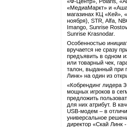
«Ф-Центр», Polaris, «
«МедиаМаркт» и «Ашан
магазинах КЦ «Кей», 
ноября), STR, Alfa, NB
Imango, Sunrise Rosto
Sunrise Krasnodar.
Особенностью инициат
вручается не сразу пр
предъявить в одном и
или товарный чек, гар
талон, выданный при 
Линк» на один из отк
«Кобрендинг лидера 3
мощных игроков в сегм
предложить пользова
для них атрибут. В ка
USB-модем – в отличи
универсальное решени
директор «Скай Линк -