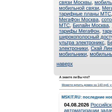
связи Москвы
,
мобиль
мобильной связи
,
Мег
тарифные планы МТС
МегаФон Москва
,
сото
МТС
,
Билайн Москва
,
тарифы МегаФон
,
тар
широкополосный дост
ультра электроникс
,
Б
электроники
,
Скай Ли
мобильники
,
мобильн
наверх
А знаете ли Вы что?
Можете купить домен за 140 руб. у
MSKIT.RU: последние но
04.08.2026
Российск
автоматизации зада