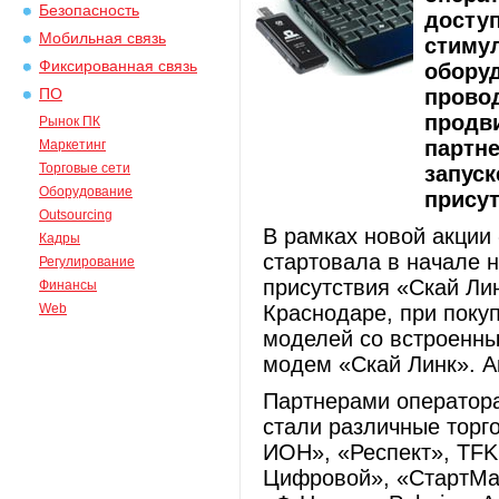
Безопасность
доступ
Мобильная связь
стиму
Фиксированная связь
оборуд
прово
ПО
продви
Рынок ПК
партне
Маркетинг
Торговые сети
запуск
Оборудование
присут
Outsourcing
В рамках новой акции 
Кадры
стартовала в начале н
Регулирование
присутствия «Скай Лин
Финансы
Web
Краснодаре, при покуп
моделей со встроенны
модем «Скай Линк». А
Партнерами оператора
стали различные торг
ИОН», «Респект», TFK
Цифровой», «СтартМаст