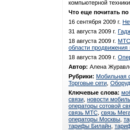
компьютерной техники
Что еще почитать по 
16 сентября 2009 г.
Не
31 августа 2009 г.
Гад
18 августа 2009 г.
МТС 
области продвижения 
18 августа 2009 г.
Опер
Автор:
Алена Журавле
Рубрики:
Мобильная 
Торговые сети
,
Оборуд
Ключевые слова:
мо
связи
,
новости мобиль
операторы сотовой св
связь МТС
,
связь Мег
операторы Москвы
,
т
тарифы Билайн
,
тари