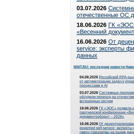
03.07.2026
Системны
отечественные ОС д
18.06.2026
ГК «ЭОС»
«Весенний документ
16.06.2026
От децен
service: эксперты 
данных
NNIT.RU: последние новости Ниж
04.08.2026
Российский RPA-рын
от автоматизации задач к упр
процессами и AI
03.07.2026
Системные програ
обсудили переход на отечеств
встроенных систем
18.06.2026
ГК «ЭОС» подвела и
партнерской конференции «Ве
документооборот – 2026»
16.06.2026
От децентрализован
governed self-service: эксперт
смену парадигмы на рынке дан