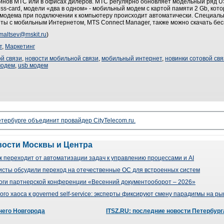
зинов МТС или в офисах дилеров. МТС регулярно обновляет модельный ряд 
ess-card, модели «два в одном» - мобильный модем с картой памяти 2 Gb, кот
 модема при подключении к компьютеру происходит автоматически. Специал
ы с мобильным Интернетом, MTS Сonnect Manager, также можно скачать бес
maltsev@mskit.ru
)
т
,
Маркетинг
й связи
,
новости мобильной связи
,
мобильный интернет
,
новинки сотовой свя
модем
,
usb модем
тербурге объединит провайдер CityTelecom.ru.
вости Москвы и Центра
 переходит от автоматизации задач к управлению процессами и AI
сты обсудили переход на отечественные ОС для встроенных систем
оги партнерской конференции «Весенний документооборот – 2026»
го хаоса к governed self-service: эксперты фиксируют смену парадигмы на р
него Новгорода
ITSZ.RU: последние новости Петербург