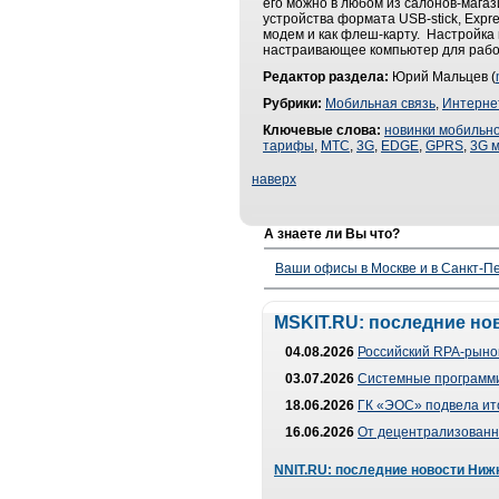
его можно в любом из салонов-мага
устройства формата USB-stick, Expr
модем и как флеш-карту. Настройка
настраивающее компьютер для работ
Редактор раздела:
Юрий Мальцев (
Рубрики:
Мобильная связь
,
Интерне
Ключевые слова:
новинки мобильно
тарифы
,
МТС
,
3G
,
EDGE
,
GPRS
,
3G 
наверх
А знаете ли Вы что?
Ваши офисы в Москве и в Санкт-Пе
MSKIT.RU: последние но
04.08.2026
Российский RPA-рынок
03.07.2026
Системные программи
18.06.2026
ГК «ЭОС» подвела ит
16.06.2026
От децентрализованно
NNIT.RU: последние новости Ниж