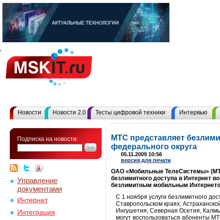
Новости
Новости 2.0
Тесты цифровой техники
Интервью
МТС представляет безлим
Подписка на новости:
федерального округа
05.11.2009 10:56
версия для печати
ОАО «Мобильные ТелеСистемы» (МТС 
безлимитного доступа в Интернет в
Управление
безлимитным мобильным Интернетом 
документами
С 1 ноября услуги безлимитного до
Интернет
Ставропольском краях, Астраханской
Ингушетия, Северная Осетия, Калмы
Интеграция
могут воспользоваться абоненты МТ