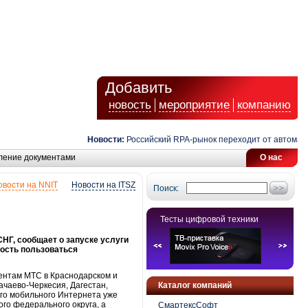
Добавить
новость
мероприятие
компанию
Новости:
Российский RPA-рынок переходит от автоматиза
ление документами
О нас
овости на NNIT
Новости на ITSZ
Поиск:
Тесты цифровой техники
НГ, сообщает о запуске услуги
ность пользоваться
ентам МТС в Краснодарском и
ачаево-Черкесия, Дагестан,
Каталог компаний
го мобильного Интернета уже
го федерального округа, а
СмартексСофт