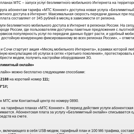
 планах МТС – запуск услуг безлимитного мобильного Интернета на территор
руга абонентам тарифа «МТС Коннект» доступна новая услуга «Безлимитный
митного доступа в Интернет. Максимальная скорость передачи данных при п
 плата составляет от 345 рублей в месяц в зависимости от региона.
ги безлимитного мобильного доступа в Интернет в регионах России. На сего
ороде России, где пользователям доступны пакетные предложения с льготно
сервисов популярность услуг по передаче данных будет расти, и удобный мо
т достойную конкуренцию фиксированному во всех регионах России»,
–
отмети
р и Сочи стартует акция «Месяц мобильного Интернета», в рамках которой 
ую консультацию об услугах в сетях «третьего поколения», протестировать 
рести модем, получить настройки оборудования 3G.
злимитный онлайн»
нлайн» можно бесплатно следующими способами:
м
2188
на короткий номер
111;
8*1#;
ин МТС или Контактный центр по номеру 0890.
и на тарифных планах «МТС Коннект». В период действия услуги абонентская
имается. Абонентская плата за услугу «Безлимитный онлайн» списывается од
редств на счете.
, включающего в себя USB-модем, тарифный план и 100 Мб трафика, составл