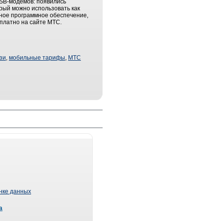
USB-модемов: появились
орый можно использовать как
ьное программное обеспечение,
платно на сайте МТС.
зи
,
мобильные тарифы
,
МТС
ынке данных
а