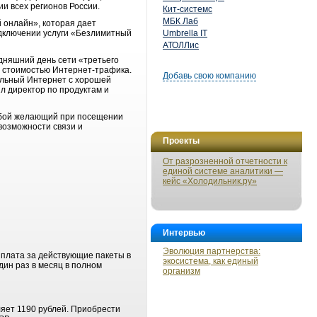
ии всех регионов России.
Кит-системс
МБК Лаб
 онлайн», которая дает
одключении услуги «Безлимитный
Umbrella IT
АТОЛЛис
дняшний день сети «третьего
й стоимостью Интернет-трафика.
Добавь свою компанию
бильный Интернет с хорошей
л директор по продуктам и
любой желающий при посещении
возможности связи и
Проекты
От разрозненной отчетности к
единой системе аналитики —
кейс «Холодильник.ру»
Интервью
Эволюция партнерства:
 плата за действующие пакеты в
экосистема, как единый
ин раз в месяц в полном
организм
яет 1190 рублей. Приобрести