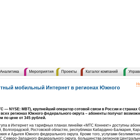
Аналитика
Мероприятия
Проекты
Каталог компаний
Управ
Н
итный мобильный Интернет в регионах Южного
— NYSE: MBT), крупнейший оператор сотовой связи в России и странах С
о всех регионах Южного федерального округа – абоненты получат возмож
по цене от 345 рублей.
ступа в Интернет на тарифных планах линейки «МТС Коннект» доступны абон
, Волгоградской, Ростовской областях, республиках Кабардино-Балкария, Кар
кия и Адыгея Южного федерального округа. Кроме того,
услугами безлимитно
С Северо-Западного федерального округа, большинства регионов Центрально