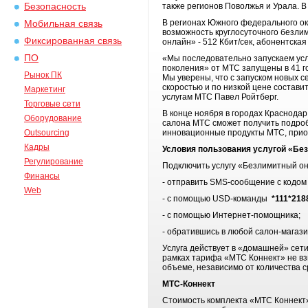
Безопасность
также регионов Поволжья и Урала. В
В регионах Южного федерального ок
Мобильная связь
возможность круглосуточного безли
Фиксированная связь
онлайн» - 512 Кбит/сек, абонентская
ПО
«Мы последовательно запускаем услу
поколения» от МТС запущены в 41 г
Рынок ПК
Мы уверены, что с запуском новых 
скоростью и по низкой цене состави
Маркетинг
услугам МТС Павел Ройтберг.
Торговые сети
В конце ноября в городах Краснода
Оборудование
салона МТС сможет получить подробн
Outsourcing
инновационные продукты МТС, приоб
Кадры
Условия пользования услугой «Бе
Регулирование
Подключить услугу «Безлимитный о
Финансы
- отправить SMS-сообщение с кодо
Web
- с помощью USD-команды
*111*218
- с помощью Интернет-помощника;
- обратившись в любой салон-магаз
Услуга действует в «домашней» сет
рамках тарифа «МТС Коннект» не вз
объеме, независимо от количества с
МТС-Коннект
Стоимость комплекта «МТС Коннект»